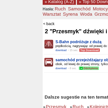
» Katalog (A-Z)
» Top 50 Down
Ruch
Samochód
Motocy
Hasła:
Warsztat
Syrena
Woda
Grzmo
< back
2 "Przesmyk" dźwięki i
S-Bahn podróżuje z dużą
prędkością, nagrywając od prawej do 
download
~ 15 sec.
Top Download
samochód przejeżdżający o
obok, od lewej do prawej strony, tylko
download
~ 8 sec.
+
Odchylenia
Dalsze sugestie na ten tema
Przesmyk
Ruch
Kolejnic
»
»
»