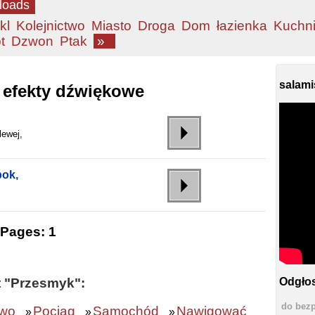
loads
kl
Kolejnictwo
Miasto
Droga
Dom
łazienka
Kuchn
t
Dzwon
Ptak
»
salami
 efekty dźwiękowe
lewej,
bok,
Pages:
1
t "Przesmyk":
Odgłos
do bezp
two
Pociąg
Samochód
Nawigować
»
»
»