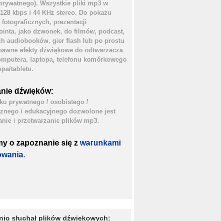
prywatnego). Wszystkie pliki mp3 w
 128 kbps i 44 KHz stereo. Do pokazu
 fotograficznych, prezentacji
inta, jako dzwonek, do filmów, podcast,
h audiobooków, gier flash lub po prostu
bawne efekty dźwiękowe do odtwarzacza
mputera, laptopa, telefonu komórkowego
opa/tabletu.
nie dźwięków:
ku prywatnego / osobistego /
cznego / edukacyjnego dozwolone jest
nie i przetwarzanie plików mp3.
my o zapoznanie się z
warunkami
owania.
nio słuchał plików dźwiękowych: