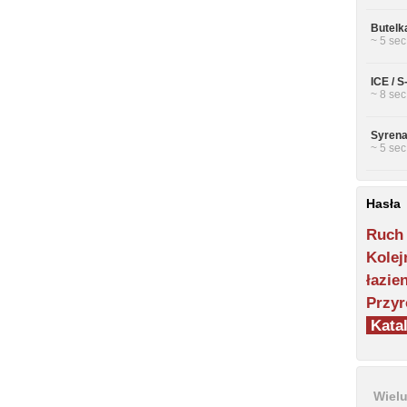
Butelk
~ 5 sec
ICE / 
~ 8 sec
Syrena
~ 5 sec
Hasła
Ruch
Kolej
łazie
Przyr
Katal
Wiel