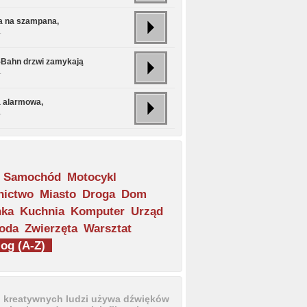
a na szampana,
.
S-Bahn drzwi zamykają
.
 alarmowa,
.
Samochód
Motocykl
nictwo
Miasto
Droga
Dom
nka
Kuchnia
Komputer
Urząd
oda
Zwierzęta
Warsztat
og (A-Z)
u kreatywnych ludzi używa dźwięków