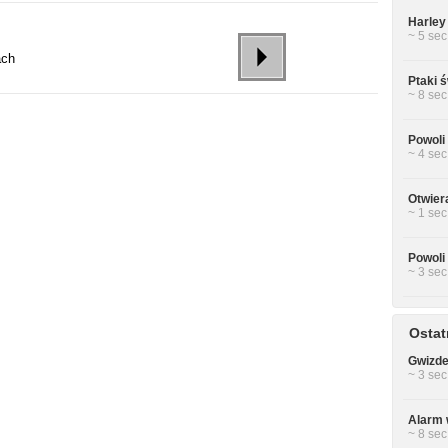
Harley
~ 5 sec
ach
Ptaki 
~ 8 sec
Powoli
~ 4 sec
Otwiera
~ 1 sec
Powoli
~ 3 sec
Ostat
Gwizde
~ 3 sec
Alarm 
~ 8 sec