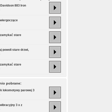
 Davidson 883 Iron
.
świergoczące
.
 zamykać stare
.
j powoli stare drzwi,
.
 zamykać stare
.
nio pobrane:
k lokomotywy parowej 3
.
wibracyjny 3 x z
.