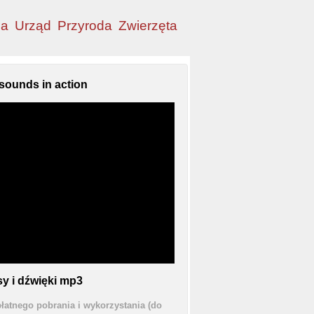
ia
Urząd
Przyroda
Zwierzęta
sounds in action
y i dźwięki mp3
łatnego pobrania i wykorzystania (do