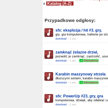
»
Katalog (A-Z)
Przypadkowe odgłosy:
sfx: eksplozja / hit #3, gry,
gry, gra komputerowa, trafienie po str
download
~ 1 sec.
zamknąć żelazne drzwi,
pozwolić je zamknąć, zastrzelić, usu
download
~ 1 sec.
+
Odchylenia
Karabin maszynowy strzela
dłuższymi seriami, karabin maszynow
download
~ 1 sec.
+
Odchylenia
sfx: PowerUp #23, gry, gra
komputerowa, dźwięk, aby odebrać c
download
~ 1 sec.