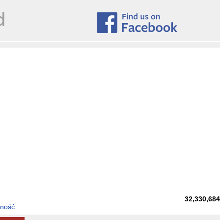
32,330,68
tność