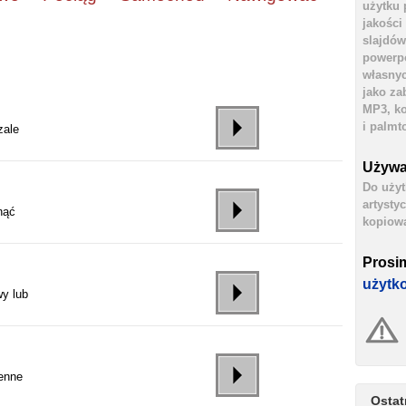
użytku 
jakości
slajdów
powerpo
własnyc
jako za
MP3, ko
i palmt
zale
Używa
Do użyt
artysty
nąć
kopiowa
Prosi
użytk
y lub
enne
Ostat