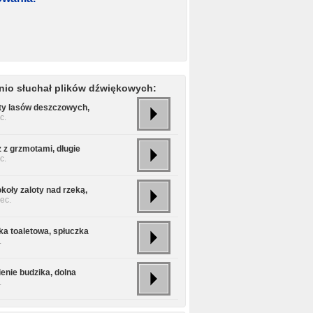
nio słuchał plików dźwiękowych:
y lasów deszczowych,
c.
 z grzmotami, długie
c.
koły zaloty nad rzeką,
ec.
ka toaletowa, spłuczka
.
enie budzika, dolna
.