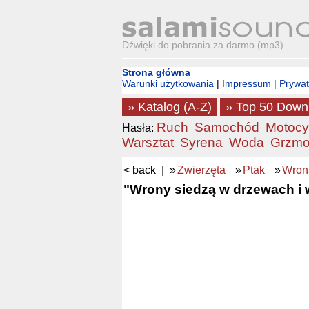
Dźwięki do pobrania za darmo (mp3)
Strona główna
Warunki użytkowania
|
Impressum
|
Prywa
» Katalog (A-Z)
» Top 50 Down
Ruch
Samochód
Motocy
Hasła:
Warsztat
Syrena
Woda
Grzmo
< back
| »
Zwierzęta
»
Ptak
»
Wron
"Wrony siedzą w drzewach i w