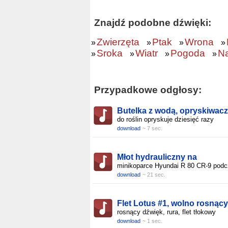
Znajdź podobne dźwięki:
Zwierzęta
Ptak
Wrona
»
»
»
»
Sroka
Wiatr
Pogoda
Na
»
»
»
»
Przypadkowe odgłosy:
Butelka z wodą, opryskiwacz
do roślin opryskuje dziesięć razy
download
~ 7 sec.
Młot hydrauliczny na
minikoparce Hyundai R 80 CR-9 pod
download
~ 21 sec.
Flet Lotus #1, wolno rosnący
rosnący dźwięk, rura, flet tłokowy
download
~ 1 sec.