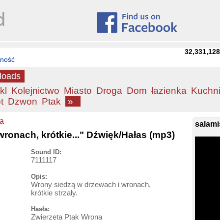
32,331,12
tność
loads
kl
Kolejnictwo
Miasto
Droga
Dom
łazienka
Kuchn
t
Dzwon
Ptak
»
a
salami
ronach, krótkie..." Dźwięk/Hałas (mp3)
Sound ID:
7111117
Opis:
Wrony siedzą w drzewach i wronach,
krótkie strzały.
Hasła:
Zwierzęta Ptak Wrona