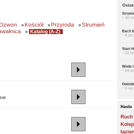
Ostat
Strumi
~ 48 se
Dzwon
Kościół
Przyroda
Strumień
»
»
»
wałnica
»
Katalog (A-Z)
Bach b
~ 8 sec
Start 
~ 20 se
Woda n
~ 84 se
Gwizde
~ 3 sec
czas
Hasła
Ruch
Kolej
łazie