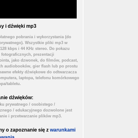
y i dźwięki mp3
łatnego pobrania i wykorzystania (do
prywatnego). Wszystkie pliki mp3 w
 128 kbps i 44 KHz stereo. Do pokazu
 fotograficznych, prezentacji
inta, jako dzwonek, do filmów, podcast,
h audiobooków, gier flash lub po prostu
bawne efekty dźwiękowe do odtwarzacza
mputera, laptopa, telefonu komórkowego
opa/tabletu.
nie dźwięków:
ku prywatnego / osobistego /
cznego / edukacyjnego dozwolone jest
nie i przetwarzanie plików mp3.
my o zapoznanie się z
warunkami
owania.