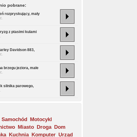
nio pobrane:
eń rozpryskujący, mały
c.
ryzg z ptasimi kulami
.
Harley Davidson 883,
c.
a brzegu jeziora, małe
c.
k silnika parowego,
.
Samochód
Motocykl
nictwo
Miasto
Droga
Dom
nka
Kuchnia
Komputer
Urząd