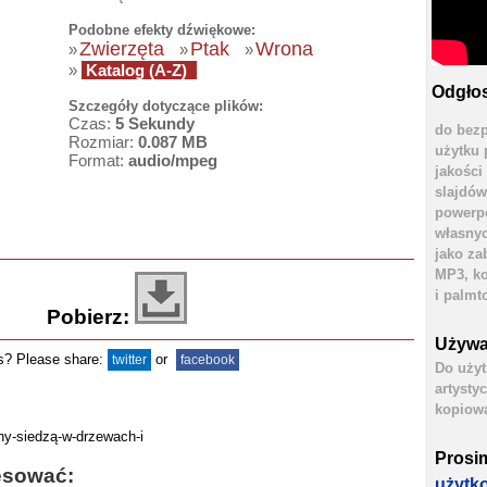
Podobne efekty dźwiękowe:
Zwierzęta
Ptak
Wrona
»
»
»
»
Katalog (A-Z)
Odgłos
Szczegóły dotyczące plików:
Czas:
5 Sekundy
do bezp
Rozmiar:
0.087 MB
użytku 
Format:
audio/mpeg
jakości
slajdów
powerpo
własnyc
jako za
MP3, ko
i palmt
Pobierz:
Używa
ds? Please share:
or
twitter
facebook
Do użyt
artysty
kopiowa
Prosi
esować:
użytk