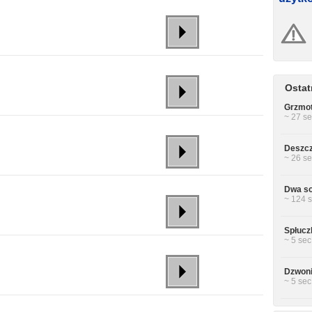
Ostat
Grzmot
~ 27 se
Deszcz
~ 26 se
Dwa so
~ 124 s
Spłucz
~ 5 sec
Dzwoni
~ 5 sec