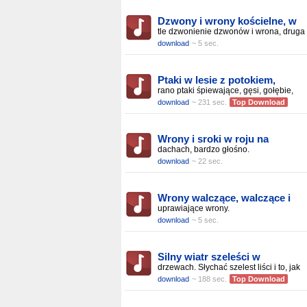
Dzwony i wrony kościelne, w
tle dzwonienie dzwonów i wrona, druga
download
~ 5 sec.
Ptaki w lesie z potokiem,
rano ptaki śpiewające, gęsi, gołębie,
download
~ 231 sec.
Top Download
Wrony i sroki w roju na
dachach, bardzo głośno.
download
~ 22 sec.
Wrony walczące, walczące i
uprawiające wrony.
download
~ 5 sec.
Silny wiatr szeleści w
drzewach. Słychać szelest liści i to, jak
download
~ 188 sec.
Top Download