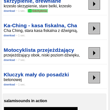
skrzypienie, drewniane
krzesło skrzypienie, stare belki, krzesło
download
~ 1 sec.
+
Odchylenia
Ka-Ching - kasa fiskalna, Cha
Cha Ching, stara kasa fiskalna z dźwignią,
download
~ 1 sec.
Motocyklista przejeżdżający
przejeżdżający obok, niski poziom dźwięku,
download
~ 7 sec.
Kluczyk mały do posadzki
betonowej
download
~ 1 sec.
salamisounds in action