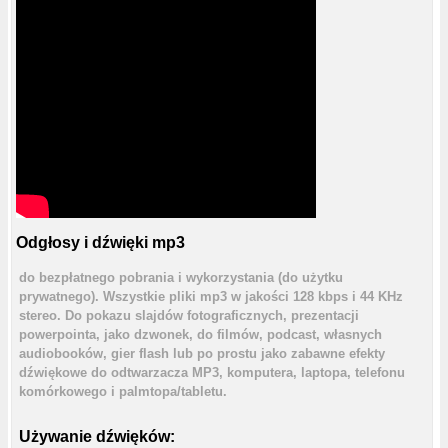
Odgłosy i dźwięki mp3
do bezpłatnego pobrania i wykorzystania (do użytku
prywatnego). Wszystkie pliki mp3 w jakości 128 kbps i 44 KHz
stereo. Do pokazu slajdów fotograficznych, prezentacji
powerpointa, jako dzwonek, do filmów, podcast, własnych
audiobooków, gier flash lub po prostu jako zabawne efekty
dźwiękowe do odtwarzacza MP3, komputera, laptopa, telefonu
komórkowego i palmtopa/tabletu.
Używanie dźwięków: