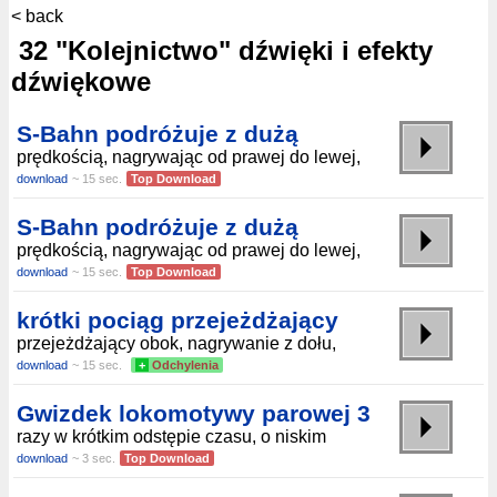
< back
32 "Kolejnictwo" dźwięki i efekty
dźwiękowe
S-Bahn podróżuje z dużą
prędkością, nagrywając od prawej do lewej,
download
~ 15 sec.
Top Download
S-Bahn podróżuje z dużą
prędkością, nagrywając od prawej do lewej,
download
~ 15 sec.
Top Download
krótki pociąg przejeżdżający
przejeżdżający obok, nagrywanie z dołu,
download
~ 15 sec.
+
Odchylenia
Gwizdek lokomotywy parowej 3
razy w krótkim odstępie czasu, o niskim
download
~ 3 sec.
Top Download