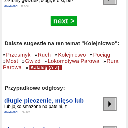
2-krotny gwizdek, długi, krótki, bez
download
~ 8 sec.
next >
Dalsze sugestie na ten temat "Kolejnictwo":
Przesmyk
Ruch
Kolejnictwo
Pociąg
»
»
»
»
Most
Gwizd
Lokomotywa Parowa
Rura
»
»
»
»
Parowa
»
Katalog (A-Z)
Przypadkowe odgłosy:
długie pieczenie, mięso lub
lub jajko smażone na patelni, z
download
~ 74 sec.