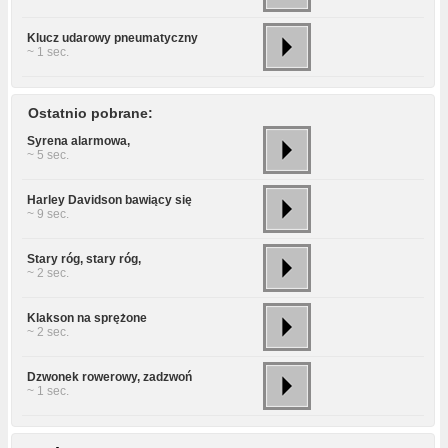
Klucz udarowy pneumatyczny
~ 1 sec.
Ostatnio pobrane:
Syrena alarmowa,
~ 5 sec.
Harley Davidson bawiący się
~ 9 sec.
Stary róg, stary róg,
~ 2 sec.
Klakson na sprężone
~ 2 sec.
Dzwonek rowerowy, zadzwoń
~ 1 sec.