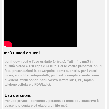
mp3 rumori e suoni
per il download e l'uso gratuito (privato). Tutti i file mp3 in
qualità stereo a 128 kbps e 44 KHz. Per le vostre presentazioni di
foto, presentazioni in powerpoint, come suonerie, per i vostri
video, audiolibri autoprodotti, podcast o semplicemente come
divertenti effetti sonori per il vostro lettore MP3, PC, laptop,
telefono cellulare e PDA/tablet.
Uso dei suoni:
Per uso privato / personale / personale / artistico / educativo è
consentito copiare ed elaborare i file mp3.