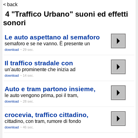
< back
4 "Traffico Urbano" suoni ed effetti
sonori
Le auto aspettano al semaforo
semaforo e se ne vanno. È presente un
download
~ 29 sec.
Il traffico stradale con
un'auto prominente che inizia ad
download
~ 14 sec.
Auto e tram partono insieme,
le auto vengono prima, poi il tram,
download
~ 28 sec.
crocevia, traffico cittadino,
cittadino, con tram, rumore di fondo
download
~ 46 sec.