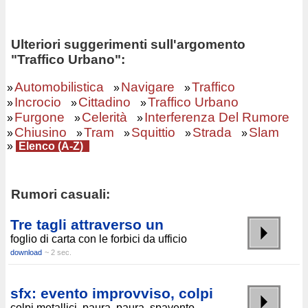
Ulteriori suggerimenti sull'argomento
"Traffico Urbano":
Automobilistica
Navigare
Traffico
»
»
»
Incrocio
Cittadino
Traffico Urbano
»
»
»
Furgone
Celerità
Interferenza Del Rumore
»
»
»
Chiusino
Tram
Squittio
Strada
Slam
»
»
»
»
»
»
Elenco (A-Z)
Rumori casuali:
Tre tagli attraverso un
foglio di carta con le forbici da ufficio
download
~ 2 sec.
sfx: evento improvviso, colpi
colpi metallici, paura, paura, spavento,