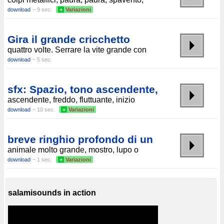
download
~ 9 sec.
+
Variazioni
Gira il grande cricchetto
quattro volte. Serrare la vite grande con
download
~ 5 sec.
sfx: Spazio, tono ascendente,
ascendente, freddo, fluttuante, inizio
download
~ 10 sec.
+
Variazioni
breve ringhio profondo di un
animale molto grande, mostro, lupo o
download
~ 1 sec.
+
Variazioni
salamisounds in action