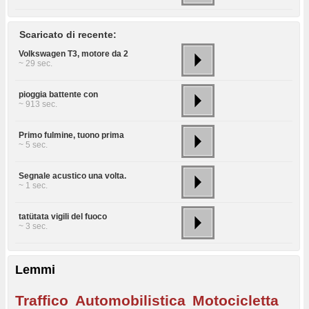
Scaricato di recente:
Volkswagen T3, motore da 2
~ 29 sec.
pioggia battente con
~ 913 sec.
Primo fulmine, tuono prima
~ 5 sec.
Segnale acustico una volta.
~ 1 sec.
tatütata vigili del fuoco
~ 3 sec.
Lemmi
Traffico
Automobilistica
Motocicletta