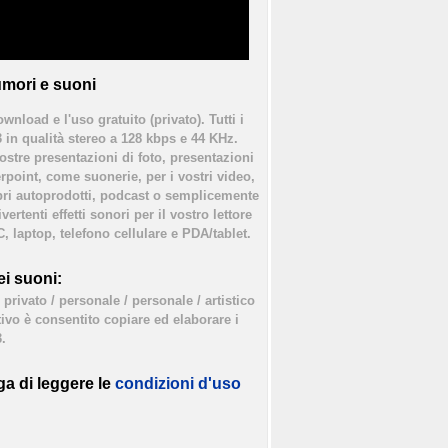
mori e suoni
ownload e l'uso gratuito (privato). Tutti i
3 in qualità stereo a 128 kbps e 44 KHz.
vostre presentazioni di foto, presentazioni
rpoint, come suonerie, per i vostri video,
bri autoprodotti, podcast o semplicemente
ertenti effetti sonori per il vostro lettore
, laptop, telefono cellulare e PDA/tablet.
i suoni:
privato / personale / personale / artistico
tivo è consentito copiare ed elaborare i
.
ga di leggere le
condizioni d'uso