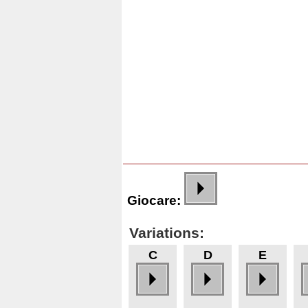
Giocare:
Variations:
C
D
E