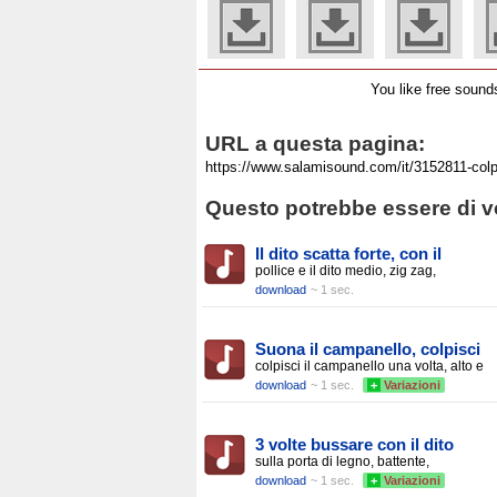
You like free soun
URL a questa pagina:
Questo potrebbe essere di vo
Il dito scatta forte, con il
pollice e il dito medio, zig zag,
download
~ 1 sec.
Suona il campanello, colpisci
colpisci il campanello una volta, alto e
download
~ 1 sec.
+
Variazioni
3 volte bussare con il dito
sulla porta di legno, battente,
download
~ 1 sec.
+
Variazioni