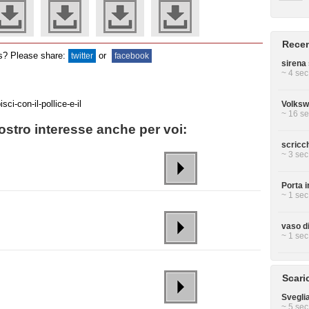
Recen
ds? Please share:
or
twitter
facebook
sirena 
~ 4 sec
Volksw
~ 16 se
stro interesse anche per voi:
scricch
~ 3 sec
Porta i
~ 1 sec
vaso di
~ 1 sec
Scari
Svegli
~ 5 sec