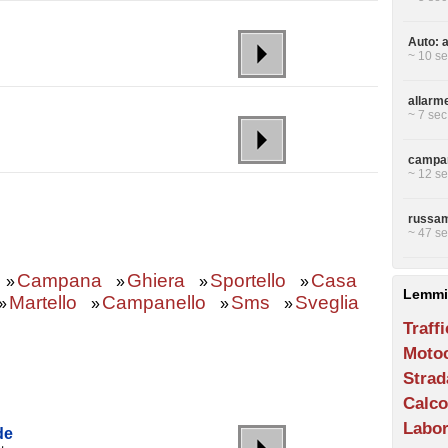
Auto: a
~ 10 se
allarme
~ 7 sec
campan
~ 12 se
russam
~ 47 se
Campana
Ghiera
Sportello
Casa
»
»
»
»
Lemmi
Martello
Campanello
Sms
Sveglia
»
»
»
»
Traff
Motoc
Strad
Calco
Labor
de