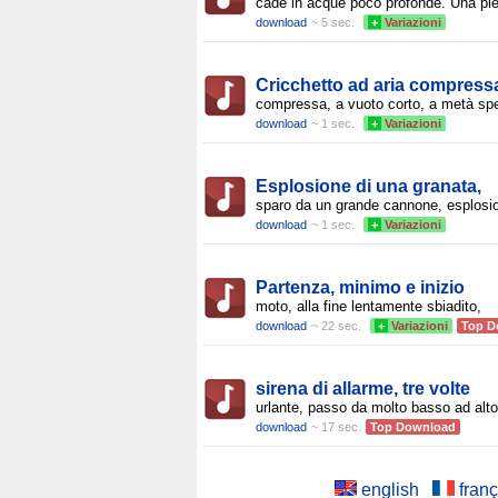
cade in acque poco profonde. Una pie
download
~ 5 sec.
+
Variazioni
Cricchetto ad aria compress
compressa, a vuoto corto, a metà sp
download
~ 1 sec.
+
Variazioni
Esplosione di una granata,
sparo da un grande cannone, esplosio
download
~ 1 sec.
+
Variazioni
Partenza, minimo e inizio
moto, alla fine lentamente sbiadito,
download
~ 22 sec.
+
Variazioni
Top D
sirena di allarme, tre volte
urlante, passo da molto basso ad alto
download
~ 17 sec.
Top Download
english
franç