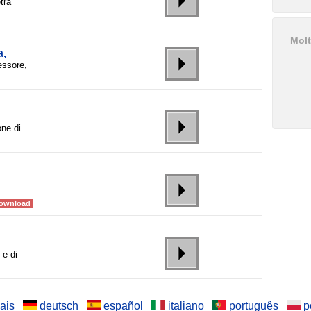
tra
Molt
a,
essore,
ne di
ownload
 e di
ais
deutsch
español
italiano
português
p