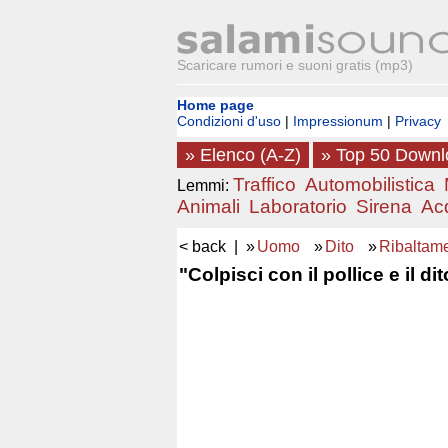
Scaricare rumori e suoni gratis (mp3)
Home page
Condizioni d'uso
|
Impressionum
|
Privacy
» Elenco (A-Z)
» Top 50 Down
Traffico
Automobilistica
Lemmi:
Animali
Laboratorio
Sirena
Ac
< back
| »
Uomo
»
Dito
»
Ribaltam
"Colpisci con il pollice e il 