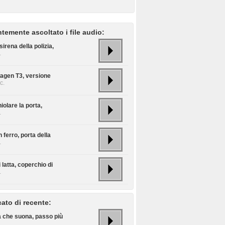
temente ascoltato i file audio:
sirena della polizia,
.
agen T3, versione
c.
iolare la porta,
.
n ferro, porta della
.
 latta, coperchio di
.
cato di recente:
a che suona, passo più
.