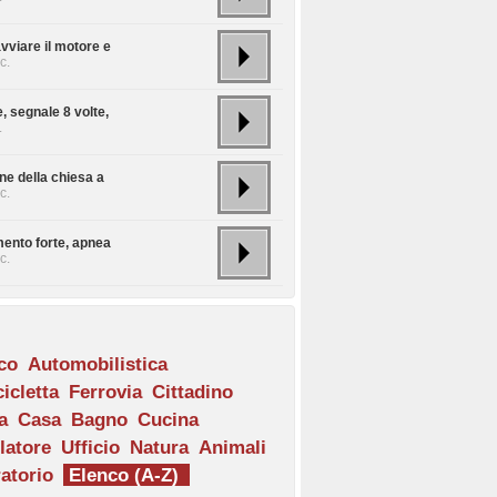
vviare il motore e
c.
, segnale 8 volte,
.
e della chiesa a
c.
ento forte, apnea
c.
ico
Automobilistica
icletta
Ferrovia
Cittadino
a
Casa
Bagno
Cucina
latore
Ufficio
Natura
Animali
atorio
Elenco (A-Z)