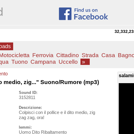
32,332,23
loads
Motocicletta
Ferrovia
Cittadino
Strada
Casa
Bagn
qua
Tuono
Campana
Uccello
»
ento
salami
dito medio, zig..." Suono/Rumore (mp3)
Sound ID:
3152811
Descrizione:
Colpisci con il pollice e il dito medio, zig
zag zag, ora!
lemmi:
Uomo Dito Ribaltamento