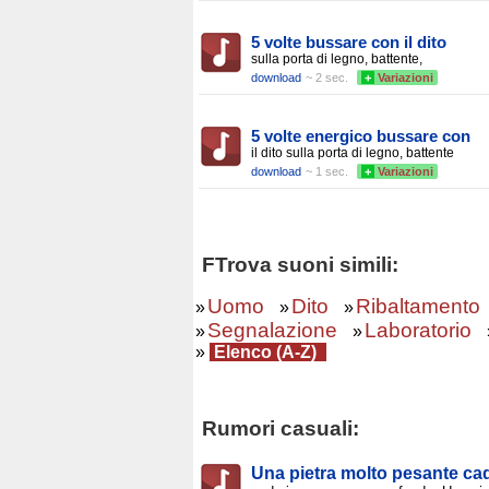
5 volte bussare con il dito
sulla porta di legno, battente,
download
~ 2 sec.
+
Variazioni
5 volte energico bussare con
il dito sulla porta di legno, battente
download
~ 1 sec.
+
Variazioni
FTrova suoni simili:
Uomo
Dito
Ribaltamento
»
»
»
Segnalazione
Laboratorio
»
»
»
Elenco (A-Z)
Rumori casuali:
Una pietra molto pesante ca