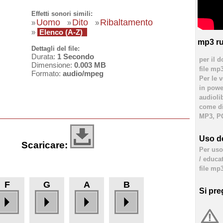
Effetti sonori simili:
Uomo
Dito
Ribaltamento
»
»
»
»
Elenco (A-Z)
mp3 ru
Dettagli del file:
Durata:
1 Secondo
per il d
Dimensione:
0.003 MB
file mp
Formato:
audio/mpeg
Per le 
in powe
audioli
come div
MP3, PC
Uso de
Scaricare:
Per uso 
/ educa
file mp3
F
G
A
B
Si pre