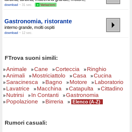
download
~ 31 sec.
+
Variazioni
Gastronomia, ristorante
interno grande, molti ospiti
download
~ 12 sec.
FTrova suoni simili:
Animale
Cane
Corteccia
Ringhio
»
»
»
»
Animali
Mostriciattolo
Casa
Cucina
»
»
»
»
Saracinesca
Bagno
Motore
Laboratorio
»
»
»
»
Lavatrice
Macchina
Catapulta
Cittadino
»
»
»
»
Nutrirsi
In Contanti
Gastronomia
»
»
»
Popolazione
Birreria
»
»
»
Elenco (A-Z)
Rumori casuali: