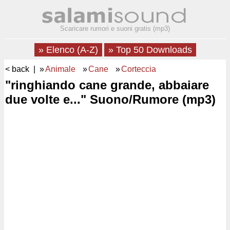
Scaricare rumori e suoni gratis (mp3)
» Elenco (A-Z)
» Top 50 Downloads
< back
| »
Animale
»
Cane
»
Corteccia
"ringhiando cane grande, abbaiare
due volte e..." Suono/Rumore (mp3)