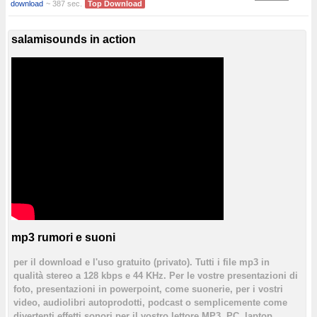
download
~ 387 sec.
Top Download
salamisounds in action
mp3 rumori e suoni
per il download e l'uso gratuito (privato). Tutti i file mp3 in
qualità stereo a 128 kbps e 44 KHz. Per le vostre presentazioni di
foto, presentazioni in powerpoint, come suonerie, per i vostri
video, audiolibri autoprodotti, podcast o semplicemente come
divertenti effetti sonori per il vostro lettore MP3, PC, laptop,