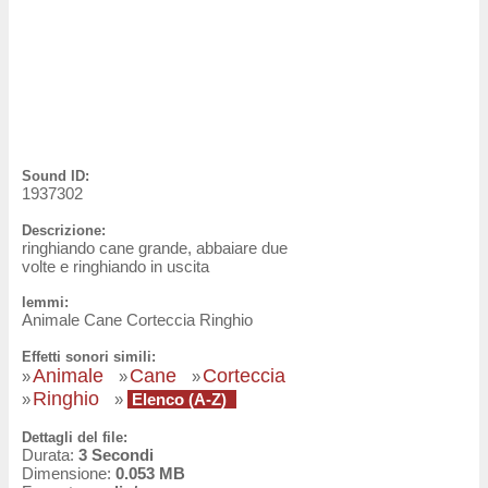
Sound ID:
1937302
Descrizione:
ringhiando cane grande, abbaiare due
volte e ringhiando in uscita
lemmi:
Animale Cane Corteccia Ringhio
Effetti sonori simili:
Animale
Cane
Corteccia
»
»
»
Ringhio
»
»
Elenco (A-Z)
Dettagli del file:
Durata:
3 Secondi
Dimensione:
0.053 MB