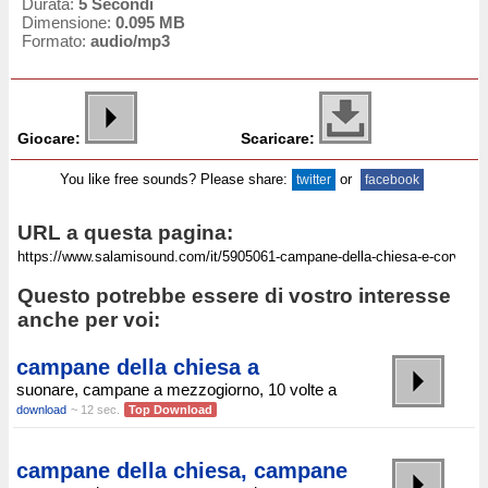
Durata:
5 Secondi
Dimensione:
0.095 MB
Formato:
audio/mp3
Giocare:
Scaricare:
You like free sounds? Please share:
or
twitter
facebook
URL a questa pagina:
Questo potrebbe essere di vostro interesse
anche per voi:
campane della chiesa a
suonare, campane a mezzogiorno, 10 volte a
download
~ 12 sec.
Top Download
campane della chiesa, campane