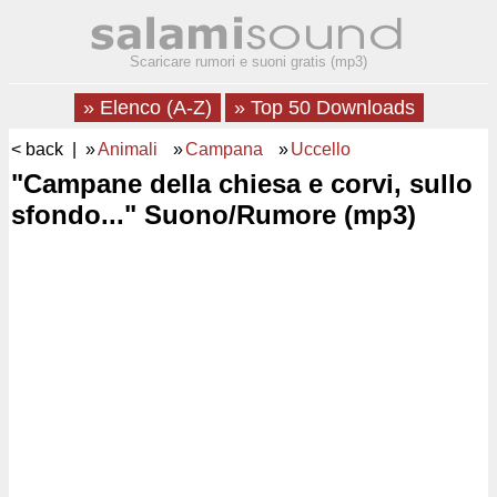
Scaricare rumori e suoni gratis (mp3)
» Elenco (A-Z)
» Top 50 Downloads
< back
| »
Animali
»
Campana
»
Uccello
"Campane della chiesa e corvi, sullo
sfondo..." Suono/Rumore (mp3)