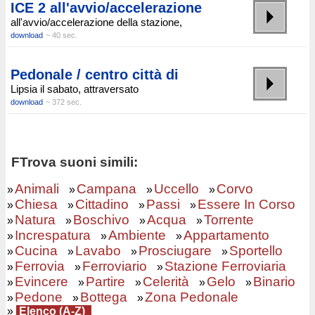
ICE 2 all'avvio/accelerazione
all'avvio/accelerazione della stazione,
download
~ 40 sec.
Pedonale / centro città di
Lipsia il sabato, attraversato
download
~ 372 sec.
FTrova suoni simili:
Animali
Campana
Uccello
Corvo
»
»
»
»
Chiesa
Cittadino
Passi
Essere In Corso
»
»
»
»
Natura
Boschivo
Acqua
Torrente
»
»
»
»
Increspatura
Ambiente
Appartamento
»
»
»
Cucina
Lavabo
Prosciugare
Sportello
»
»
»
»
Ferrovia
Ferroviario
Stazione Ferroviaria
»
»
»
Evincere
Partire
Celerità
Gelo
Binario
»
»
»
»
»
Pedone
Bottega
Zona Pedonale
»
»
»
»
Elenco (A-Z)