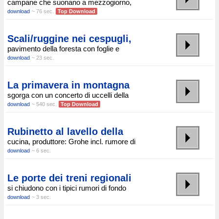
campane che suonano a mezzogiorno,
download
~ 76 sec.
Top Download
Scali/ruggine nei cespugli,
pavimento della foresta con foglie e
download
~ 23 sec.
La primavera in montagna
sgorga con un concerto di uccelli della
download
~ 540 sec.
Top Download
Rubinetto al lavello della
cucina, produttore: Grohe incl. rumore di
download
~ 6 sec.
Le porte dei treni regionali
si chiudono con i tipici rumori di fondo
download
~ 3 sec.