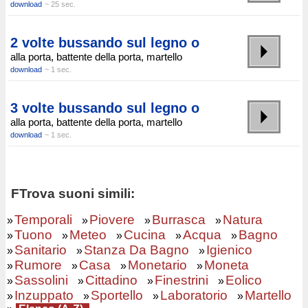
download
~ 25 sec.
2 volte bussando sul legno o
alla porta, battente della porta, martello
download
~ 1 sec.
3 volte bussando sul legno o
alla porta, battente della porta, martello
download
~ 1 sec.
FTrova suoni simili:
Temporali
Piovere
Burrasca
Natura
»
»
»
»
Tuono
Meteo
Cucina
Acqua
Bagno
»
»
»
»
»
Sanitario
Stanza Da Bagno
Igienico
»
»
»
Rumore
Casa
Monetario
Moneta
»
»
»
»
Sassolini
Cittadino
Finestrini
Eolico
»
»
»
»
Inzuppato
Sportello
Laboratorio
Martello
»
»
»
»