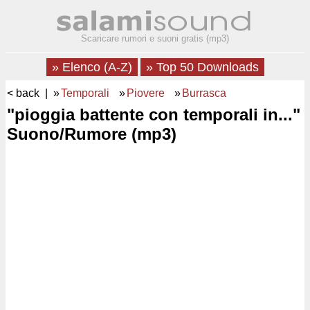
Scaricare rumori e suoni gratis (mp3)
» Elenco (A-Z)
» Top 50 Downloads
< back
| »
Temporali
»
Piovere
»
Burrasca
"pioggia battente con temporali in..."
Suono/Rumore (mp3)