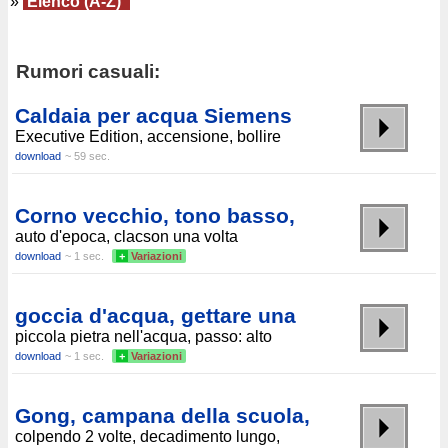
»
Elenco (A-Z)
Rumori casuali:
Caldaia per acqua Siemens
Executive Edition, accensione, bollire
download
~ 59 sec.
Corno vecchio, tono basso,
auto d'epoca, clacson una volta
download
~ 1 sec.
+
Variazioni
goccia d'acqua, gettare una
piccola pietra nell'acqua, passo: alto
download
~ 1 sec.
+
Variazioni
Gong, campana della scuola,
colpendo 2 volte, decadimento lungo,