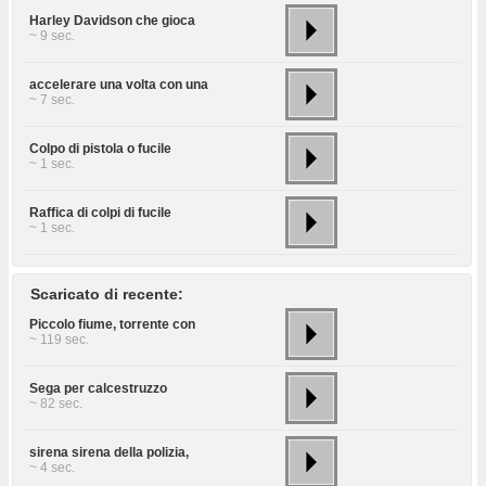
Harley Davidson che gioca
~ 9 sec.
accelerare una volta con una
~ 7 sec.
Colpo di pistola o fucile
~ 1 sec.
Raffica di colpi di fucile
~ 1 sec.
Scaricato di recente:
Piccolo fiume, torrente con
~ 119 sec.
Sega per calcestruzzo
~ 82 sec.
sirena sirena della polizia,
~ 4 sec.