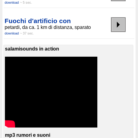
download
~ 5 sec.
Fuochi d'artificio con
petardi, da ca. 1 km di distanza, sparato
download
~ 37 sec.
salamisounds in action
mp3 rumori e suoni