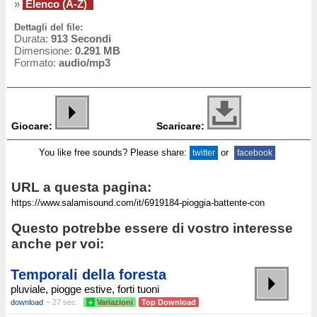
»
Elenco (A-Z)
Dettagli del file:
Durata:
913 Secondi
Dimensione:
0.291 MB
Formato:
audio/mp3
Giocare:
Scaricare:
You like free sounds? Please share:
or
twitter
facebook
URL a questa pagina:
Questo potrebbe essere di vostro interesse
anche per voi:
Temporali della foresta
pluviale, piogge estive, forti tuoni
download
~ 27 sec.
+
Variazioni
Top Download