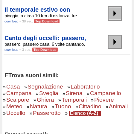
Il temporale estivo con
pioggia, a circa 10 km di distanza, tre
download
~ 38 sec.
Top Download
Canto degli uccelli: passero,
passero, passero casa, 6 volte cantando,
download
~ 3 sec.
Top Download
FTrova suoni simili:
Casa
Segnalazione
Laboratorio
»
»
»
Campana
Sveglia
Sirena
Campanello
»
»
»
»
Scalpore
Ghiera
Temporali
Piovere
»
»
»
»
Meteo
Natura
Tuono
Cittadino
Animali
»
»
»
»
»
Uccello
Passerotto
»
»
»
Elenco (A-Z)