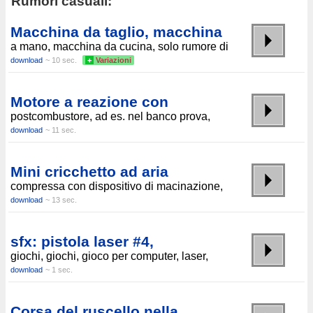
Rumori casuali:
Macchina da taglio, macchina
a mano, macchina da cucina, solo rumore di
download
~ 10 sec.
+
Variazioni
Motore a reazione con
postcombustore, ad es. nel banco prova,
download
~ 11 sec.
Mini cricchetto ad aria
compressa con dispositivo di macinazione,
download
~ 13 sec.
sfx: pistola laser #4,
giochi, giochi, gioco per computer, laser,
download
~ 1 sec.
Corsa del ruscello nella