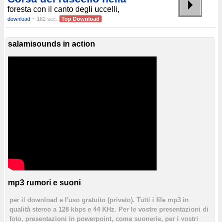
foresta con il canto degli uccelli,
download
~ 182 sec.
Top Download
salamisounds in action
mp3 rumori e suoni
per il download e l'uso gratuito (privato). Tutti i file mp3 in
qualità stereo a 128 kbps e 44 KHz. Per le vostre presentazioni di
foto, presentazioni in powerpoint, come suonerie, per i vostri