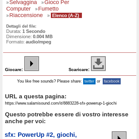
Selvaggina
Gioco Per
»
»
Computer
Fumetto
»
Riaccensione
»
»
Elenco (A-Z)
Dettagli del file:
Durata:
1 Secondo
Dimensione:
0.004 MB
Formato:
audio/mpeg
Giocare:
Scaricare:
You like free sounds? Please share:
or
twitter
facebook
URL a questa pagina:
Questo potrebbe essere di vostro interesse
anche per voi:
sfx: PowerUp #2, giochi,