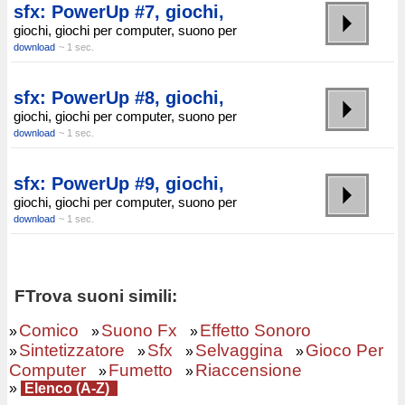
sfx: PowerUp #7, giochi,
giochi, giochi per computer, suono per
download
~ 1 sec.
sfx: PowerUp #8, giochi,
giochi, giochi per computer, suono per
download
~ 1 sec.
sfx: PowerUp #9, giochi,
giochi, giochi per computer, suono per
download
~ 1 sec.
FTrova suoni simili:
Comico
Suono Fx
Effetto Sonoro
»
»
»
Sintetizzatore
Sfx
Selvaggina
Gioco Per
»
»
»
»
Computer
Fumetto
Riaccensione
»
»
»
Elenco (A-Z)