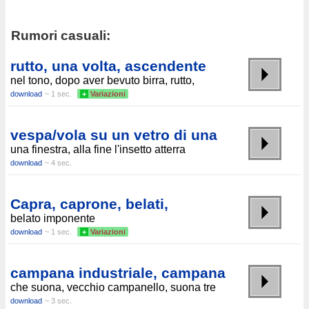
Rumori casuali:
rutto, una volta, ascendente
nel tono, dopo aver bevuto birra, rutto,
download
~ 1 sec.
+
Variazioni
vespa/vola su un vetro di una
una finestra, alla fine l'insetto atterra
download
~ 4 sec.
Capra, caprone, belati,
belato imponente
download
~ 1 sec.
+
Variazioni
campana industriale, campana
che suona, vecchio campanello, suona tre
download
~ 3 sec.