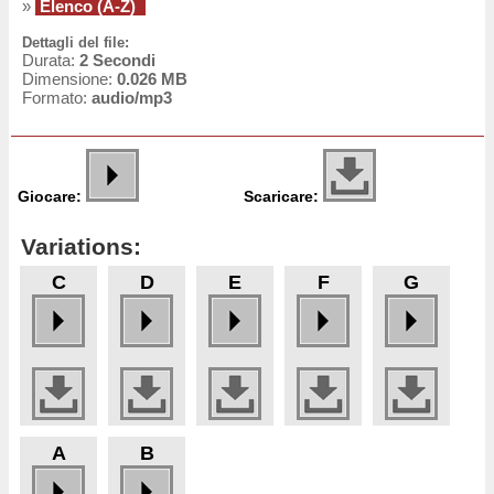
»
Elenco (A-Z)
Dettagli del file:
Durata:
2 Secondi
Dimensione:
0.026 MB
Formato:
audio/mp3
Giocare:
Scaricare:
Variations:
C
D
E
F
G
A
B