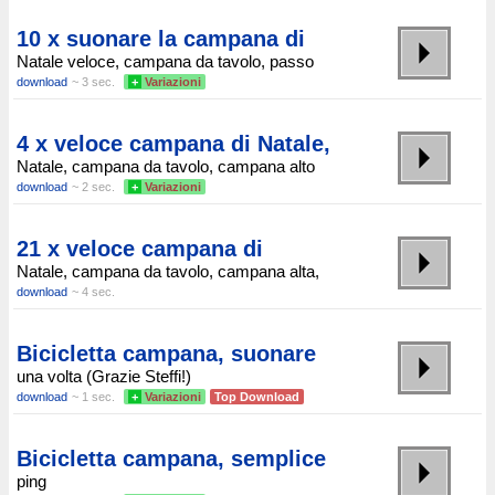
10 x suonare la campana di
Natale veloce, campana da tavolo, passo
download
~ 3 sec.
+
Variazioni
4 x veloce campana di Natale,
Natale, campana da tavolo, campana alto
download
~ 2 sec.
+
Variazioni
21 x veloce campana di
Natale, campana da tavolo, campana alta,
download
~ 4 sec.
Bicicletta campana, suonare
una volta (Grazie Steffi!)
download
~ 1 sec.
+
Variazioni
Top Download
Bicicletta campana, semplice
ping