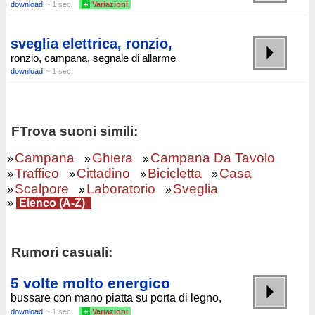
download
~ 1 sec.
+
Variazioni
sveglia elettrica, ronzio,
ronzio, campana, segnale di allarme
download
~ 1 sec.
FTrova suoni simili:
Campana
Ghiera
Campana Da Tavolo
»
»
»
Traffico
Cittadino
Bicicletta
Casa
»
»
»
»
Scalpore
Laboratorio
Sveglia
»
»
»
»
Elenco (A-Z)
Rumori casuali:
5 volte molto energico
bussare con mano piatta su porta di legno,
download
~ 1 sec.
+
Variazioni