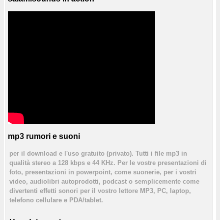
mp3 rumori e suoni
per il download e l'uso gratuito (privato). Tutti i file mp3 in
qualità stereo a 128 kbps e 44 KHz. Per le vostre presentazioni di
foto, presentazioni in powerpoint, come suonerie, per i vostri
video, audiolibri autoprodotti, podcast o semplicemente come
divertenti effetti sonori per il vostro lettore MP3, PC, laptop,
telefono cellulare e PDA/tablet.