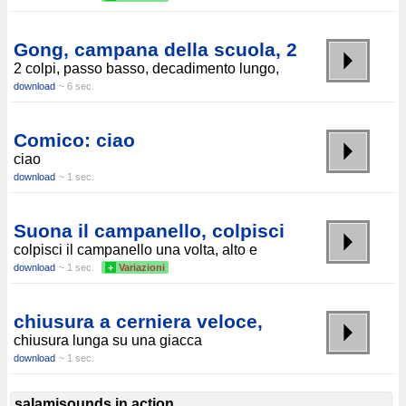
Gong, campana della scuola, 2
2 colpi, passo basso, decadimento lungo,
download
~ 6 sec.
Comico: ciao
ciao
download
~ 1 sec.
Suona il campanello, colpisci
colpisci il campanello una volta, alto e
download
~ 1 sec.
+
Variazioni
chiusura a cerniera veloce,
chiusura lunga su una giacca
download
~ 1 sec.
salamisounds in action