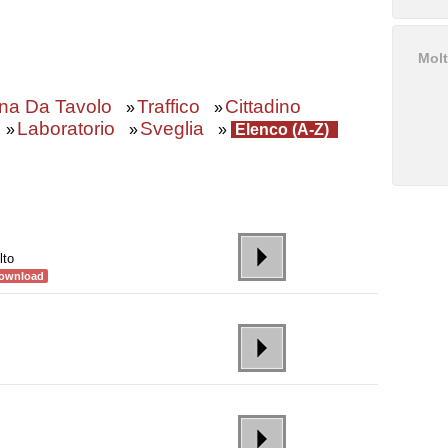
Molt
a Da Tavolo
Traffico
Cittadino
»
»
Laboratorio
Sveglia
»
»
»
Elenco (A-Z)
lto
ownload