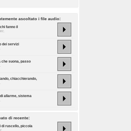
temente ascoltato i file audio:
chi fanno il
ec.
 dei servizi
.
a che suona, passo
.
lando, chiacchierando,
.
di allarme, sistema
.
cato di recente:
 di ruscello, piccola
c.