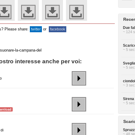
Recen
Due fal
ds? Please share:
or
twitter
facebook
~ 124 s
Scarico
~ 5 sec
stro interesse anche per voi:
Svegli
~ 5 sec
so
ciondo
~ 3 sec
Sirena 
~ 5 sec
wnload
Scari
Spruzzi
 di
~ 48 se