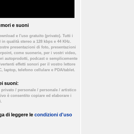
mori e suoni
ownload e l'uso gratuito (privato). Tutti i
3 in qualità stereo a 128 kbps e 44 KHz.
vostre presentazioni di foto, presentazioni
rpoint, come suonerie, per i vostri video,
bri autoprodotti, podcast o semplicemente
ertenti effetti sonori per il vostro lettore
, laptop, telefono cellulare e PDA/tablet.
i suoni:
privato / personale / personale / artistico
tivo è consentito copiare ed elaborare i
.
ga di leggere le
condizioni d'uso