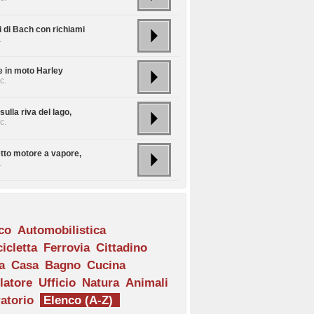
i di Bach con richiami
.
e in moto Harley
c.
ulla riva del lago,
c.
etto motore a vapore,
.
ico
Automobilistica
icletta
Ferrovia
Cittadino
a
Casa
Bagno
Cucina
latore
Ufficio
Natura
Animali
atorio
Elenco (A-Z)