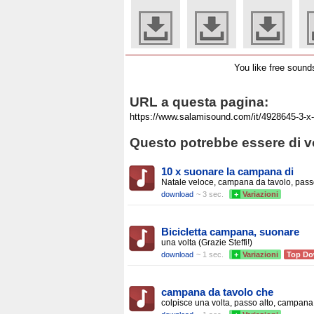
You like free soun
URL a questa pagina:
Questo potrebbe essere di vo
10 x suonare la campana di
Natale veloce, campana da tavolo, pas
download
~ 3 sec.
+
Variazioni
Bicicletta campana, suonare
una volta (Grazie Steffi!)
download
~ 1 sec.
+
Variazioni
Top Do
campana da tavolo che
colpisce una volta, passo alto, campana