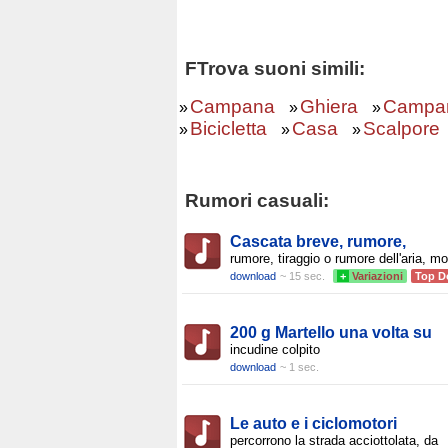
FTrova suoni simili:
Campana
Ghiera
Campan
»
»
»
Bicicletta
Casa
Scalpore
»
»
»
Rumori casuali:
Cascata breve, rumore,
rumore, tiraggio o rumore dell'aria, mo
download
~ 15 sec.
+
Variazioni
Top D
200 g Martello una volta su
incudine colpito
download
~ 1 sec.
Le auto e i ciclomotori
percorrono la strada acciottolata, da