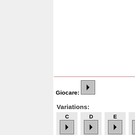
Giocare:
Variations:
C
D
E