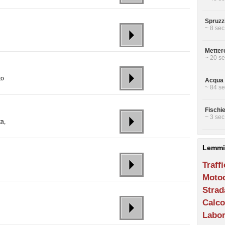
Spruzz
~ 8 sec
Metter
~ 20 se
to
Acqua s
~ 84 se
Fischi
~ 3 sec
a,
Lemmi
Traff
Motoc
Strad
Calco
Labor