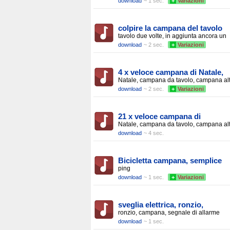
download
~ 1 sec.
+
Variazioni
colpire la campana del tavolo
tavolo due volte, in aggiunta ancora un
download
~ 2 sec.
+
Variazioni
4 x veloce campana di Natale,
Natale, campana da tavolo, campana al
download
~ 2 sec.
+
Variazioni
21 x veloce campana di
Natale, campana da tavolo, campana alt
download
~ 4 sec.
Bicicletta campana, semplice
ping
download
~ 1 sec.
+
Variazioni
sveglia elettrica, ronzio,
ronzio, campana, segnale di allarme
download
~ 1 sec.