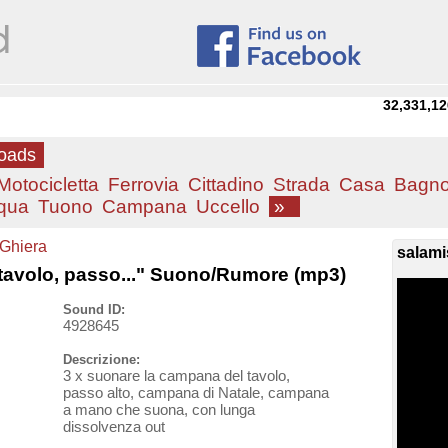
32,331,12
loads
Motocicletta
Ferrovia
Cittadino
Strada
Casa
Bagn
qua
Tuono
Campana
Uccello
»
Ghiera
salami
 tavolo, passo..." Suono/Rumore (mp3)
Sound ID:
4928645
Descrizione:
3 x suonare la campana del tavolo,
passo alto, campana di Natale, campana
a mano che suona, con lunga
dissolvenza out