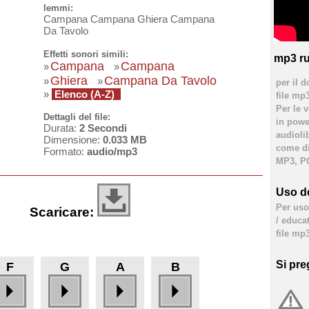
lemmi:
Campana Campana Ghiera Campana
Da Tavolo
Effetti sonori simili:
mp3 ru
Campana
Campana
»
»
Ghiera
Campana Da Tavolo
»
»
per il d
»
Elenco (A-Z)
file mp
Per le 
Dettagli del file:
in powe
Durata:
2 Secondi
audioli
Dimensione:
0.033 MB
come div
Formato:
audio/mp3
MP3, PC
Uso de
Per uso 
Scaricare:
/ educa
file mp3
Si pre
F
G
A
B