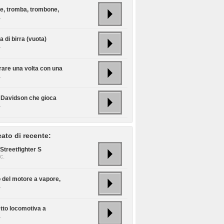
te, tromba, trombone,
.
ia di birra (vuota)
.
rare una volta con una
.
 Davidson che gioca
.
cato di recente:
Streetfighter S
c.
o del motore a vapore,
.
etto locomotiva a
.