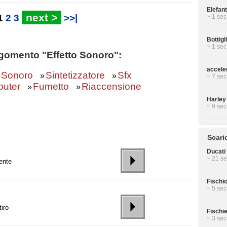
Elefan
next >
1
2
3
>>|
~ 1 sec
Bottigl
~ 1 sec
argomento "Effetto Sonoro":
accele
o Sonoro
Sintetizzatore
Sfx
»
»
~ 7 sec
puter
Fumetto
Riaccensione
»
»
Harley
~ 9 sec
Scari
Ducati 
~ 21 se
ente
Fischi
~ 5 sec
tiro
Fischi
~ 3 sec