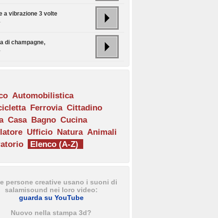
 a vibrazione 3 volte
.
lia di champagne,
.
ico
Automobilistica
icletta
Ferrovia
Cittadino
a
Casa
Bagno
Cucina
latore
Ufficio
Natura
Animali
atorio
Elenco (A-Z)
e persone creative usano i suoni di
salamisound nei loro video:
guarda su YouTube
Nuovo nella stampa 3d?