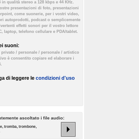
3 in qualità stereo a 128 kbps e 44 KHz.
vostre presentazioni di foto, presentazioni
rpoint, come suonerie, per i vostri video,
bri autoprodotti, podcast o semplicemente
ertenti effetti sonori per il vostro lettore
, laptop, telefono cellulare e PDA/tablet.
i suoni:
privato / personale / personale / artistico
tivo è consentito copiare ed elaborare i
.
ga di leggere le
condizioni d'uso
temente ascoltato i file audio:
te, tromba, trombone,
.