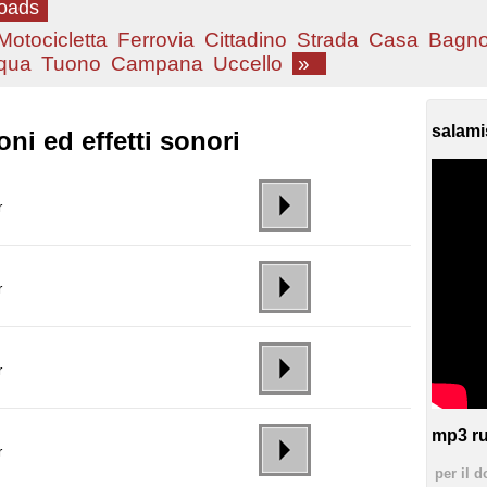
loads
Motocicletta
Ferrovia
Cittadino
Strada
Casa
Bagn
qua
Tuono
Campana
Uccello
»
salami
ni ed effetti sonori
r
r
r
mp3 ru
r
per il d