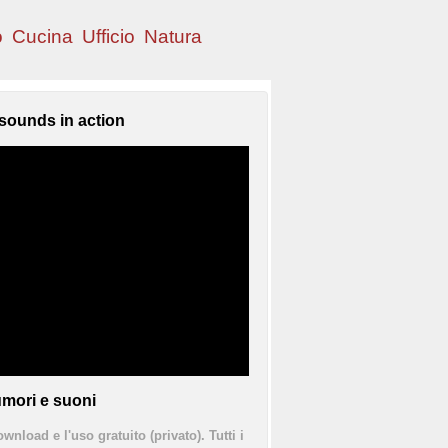
o
Cucina
Ufficio
Natura
sounds in action
mori e suoni
ownload e l'uso gratuito (privato). Tutti i