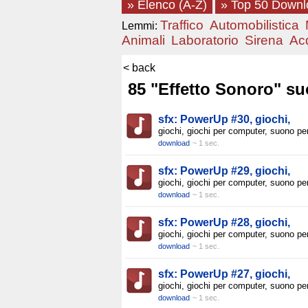
» Elenco (A-Z)
» Top 50 Down
Traffico
Automobilistica
Lemmi:
Animali
Laboratorio
Sirena
Ac
< back
85 "Effetto Sonoro" suo
sfx: PowerUp #30, giochi,
giochi, giochi per computer, suono pe
download
~ 1 sec.
sfx: PowerUp #29, giochi,
giochi, giochi per computer, suono pe
download
~ 1 sec.
sfx: PowerUp #28, giochi,
giochi, giochi per computer, suono pe
download
~ 1 sec.
sfx: PowerUp #27, giochi,
giochi, giochi per computer, suono pe
download
~ 1 sec.