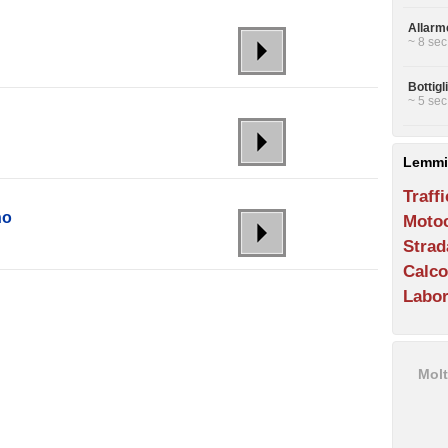
Allarme
~ 8 sec
Bottig
~ 5 sec
Lemmi
Traff
no
Motoc
Strad
Calco
Labor
Molt