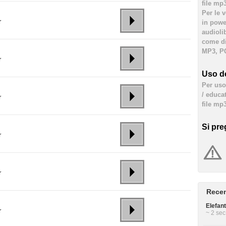
file mp
Per le 
r
in powe
audioli
come div
MP3, PC
r
Uso de
Per uso 
/ educa
r
file mp3
Si pre
r
r
Recen
Elefan
r
~ 2 sec