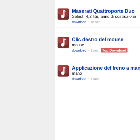
Maserati Quattroporte Duo
Select, 4,2 litri, anno di costruzione
download
~ 18 sec.
Clic destro del mouse
mouse
download
~ 1 sec.
Top Download
Applicazione del freno a ma
mano
download
~ 1 sec.