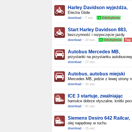
Harley Davidson wyjeżdża,
Electra Glide.
download
~ 7 sec.
+
Odchylenia
Start Harley Davidson 883,
bezczynność i rozpoczęcie jazdy.
download
~ 20 sec.
+
Odchylenia
Top
Autobus Mercedes MB,
przystanki na przystanku autobusow
download
~ 17 sec.
Autobus, autobus miejski
Mercedes MB, jedzie z lewej strony 
download
~ 31 sec.
ICE 3 startuje, zwalniając
hamulce dobrze słyszalne, krótki poc
download
~ 41 sec.
Siemens Desiro 642 Railcar,
olej napędowy w ruchu
download
~ 15 sec.