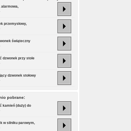
 alarmowa,
.
k przemysłowy,
.
zwonek świąteczny
.
ć dzwonek przy stole
.
jący dzwonek stołowy
.
nio pobrane:
ć kamień (duży) do
.
k w silniku parowym,
.