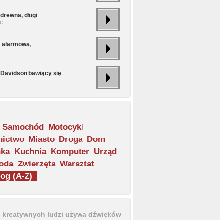
 drewna, długi
c.
 alarmowa,
.
 Davidson bawiący się
.
Samochód
Motocykl
nictwo
Miasto
Droga
Dom
nka
Kuchnia
Komputer
Urząd
oda
Zwierzęta
Warsztat
og (A-Z)
u kreatywnych ludzi używa dźwięków