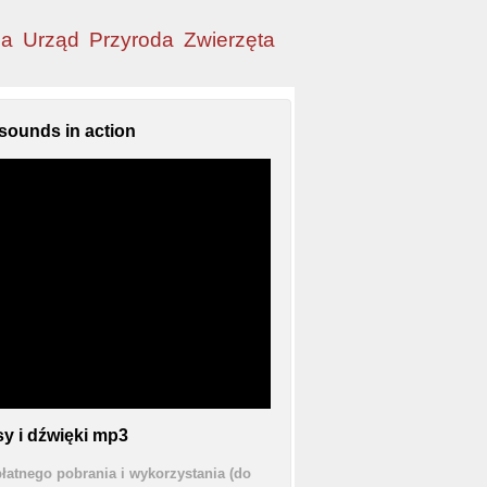
ia
Urząd
Przyroda
Zwierzęta
sounds in action
y i dźwięki mp3
łatnego pobrania i wykorzystania (do