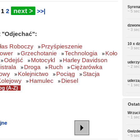
Syrena
next >
:
1
2
>>|
~ 5 sec
dzwone
~ 3 sec
t "Odjechać":
10 x d
łas Roboczy
Przyśpieszenie
»
~ 3 sec
ower
Grzechotanie
Technologia
Koło
»
»
»
Odejść
Motocykl
Harley Davidson
»
»
»
uderzy
strala
Droga
Ruch
Ciężarówka
~ 2 sec
»
»
»
sowy
Kolejnictwo
Pociąg
Stacja
»
»
»
Kolejowy
Hamulec
Diesel
»
»
uderza
~ 1 sec
og (A-Z)
Ostat
Wrzuci
~ 1 sec
jne
Gwizde
~ 5 sec