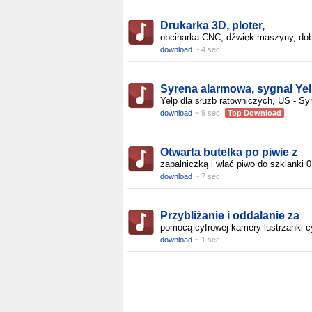
Drukarka 3D, ploter,
obcinarka CNC, dźwięk maszyny, do
download
~ 4 sec.
Syrena alarmowa, sygnał Ye
Yelp dla służb ratowniczych, US - Sy
download
~ 9 sec.
Top Download
Otwarta butelka po piwie z
zapalniczką i wlać piwo do szklanki 0
download
~ 7 sec.
Przybliżanie i oddalanie za
pomocą cyfrowej kamery lustrzanki c
download
~ 1 sec.