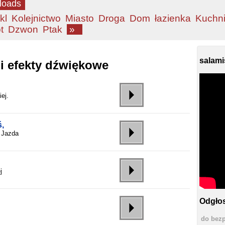
loads
kl
Kolejnictwo
Miasto
Droga
Dom
łazienka
Kuchn
t
Dzwon
Ptak
»
salami
i efekty dźwiękowe
ej.
,
. Jazda
j
Odgłos
do bezp