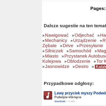
Pages
Dalsze sugestie na ten tema
Nawigować
Odjechać
Ha
»
»
»
Mechanicy
Urządzenie
R
»
»
»
Zębate
Drive
Przesyłanie
»
»
Silniczek
Samochód
Magi
»
»
»
Miasto
Przystanek Autobu
»
»
Kolejowa
Oblodzenie
Tor 
»
»
Jasnowidze
Desiro
»
»
»
Katal
Przypadkowe odgłosy:
Lewy przycisk myszy Podwó
Podwójne kliknięcie
download
~ 1 sec.