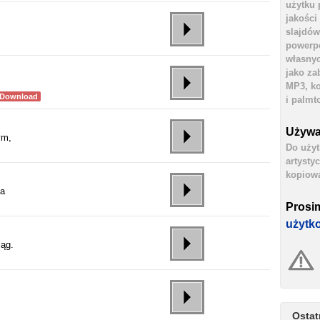
użytku 
jakości
slajdów
powerpo
własnyc
jako za
MP3, ko
 Download
i palmt
Używa
ym,
Do użyt
artysty
kopiowa
na
Prosi
użytk
iąg.
Ostat