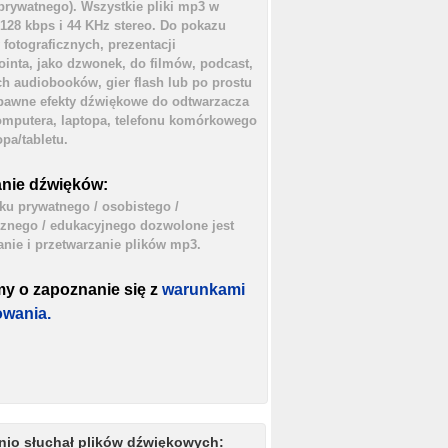
prywatnego). Wszystkie pliki mp3 w
 128 kbps i 44 KHz stereo. Do pokazu
 fotograficznych, prezentacji
inta, jako dzwonek, do filmów, podcast,
h audiobooków, gier flash lub po prostu
bawne efekty dźwiękowe do odtwarzacza
mputera, laptopa, telefonu komórkowego
opa/tabletu.
nie dźwięków:
ku prywatnego / osobistego /
cznego / edukacyjnego dozwolone jest
nie i przetwarzanie plików mp3.
my o zapoznanie się z
warunkami
owania.
nio słuchał plików dźwiękowych: