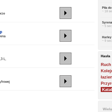
Piła do
~ 18 se
brze
Syrena
~ 5 sec
lp
rena
Harley
~ 9 sec
Hasła
,3 L,
Ruch
Kolej
łazie
yfrowej
Przyr
Katal
Wiel