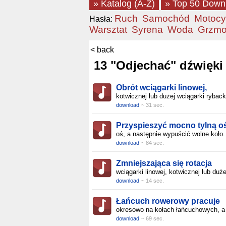
» Katalog (A-Z)
» Top 50 Down
Ruch
Samochód
Motocy
Hasła:
Warsztat
Syrena
Woda
Grzmo
< back
13 "Odjechać" dźwięki 
Obrót wciągarki linowej,
kotwicznej lub dużej wciągarki rybacki
download
~ 31 sec.
Przyspieszyć mocno tylną oś
oś, a następnie wypuścić wolne koło
download
~ 84 sec.
Zmniejszająca się rotacja
wciągarki linowej, kotwicznej lub duże
download
~ 14 sec.
Łańcuch rowerowy pracuje
okresowo na kołach łańcuchowych, a
download
~ 69 sec.