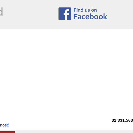
32,331,56
tność