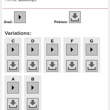
Grać:
Pobierz:
Variations:
C
D
E
F
G
A
B