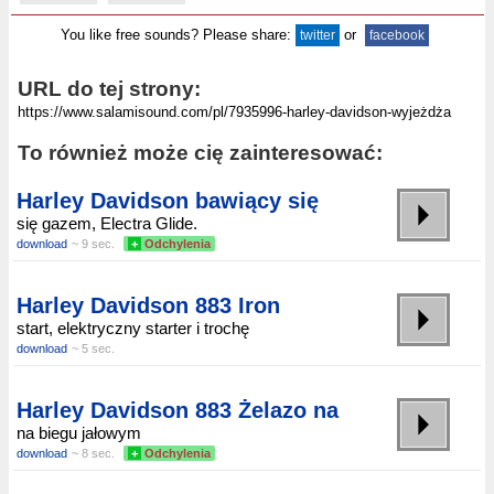
You like free sounds? Please share:
or
twitter
facebook
URL do tej strony:
To również może cię zainteresować:
Harley Davidson bawiący się
się gazem, Electra Glide.
download
~ 9 sec.
+
Odchylenia
Harley Davidson 883 Iron
start, elektryczny starter i trochę
download
~ 5 sec.
Harley Davidson 883 Żelazo na
na biegu jałowym
download
~ 8 sec.
+
Odchylenia