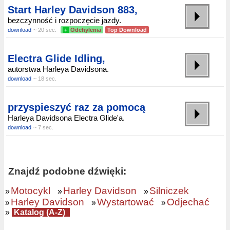
Start Harley Davidson 883,
bezczynność i rozpoczęcie jazdy.
download
~ 20 sec.
+
Odchylenia
Top Download
Electra Glide Idling,
autorstwa Harleya Davidsona.
download
~ 18 sec.
przyspieszyć raz za pomocą
Harleya Davidsona Electra Glide'a.
download
~ 7 sec.
Znajdź podobne dźwięki:
Motocykl
Harley Davidson
Silniczek
»
»
»
Harley Davidson
Wystartować
Odjechać
»
»
»
»
Katalog (A-Z)