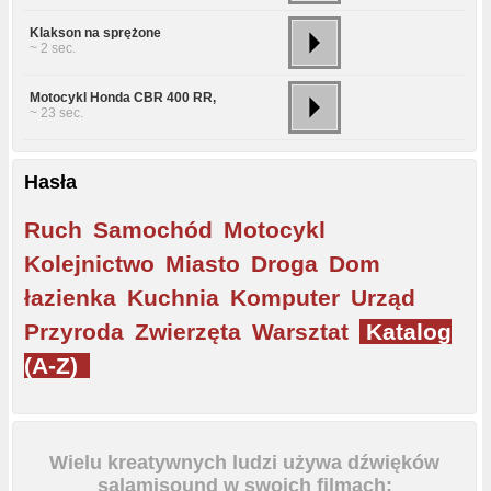
Klakson na sprężone
~ 2 sec.
Motocykl Honda CBR 400 RR,
~ 23 sec.
Hasła
Ruch
Samochód
Motocykl
Kolejnictwo
Miasto
Droga
Dom
łazienka
Kuchnia
Komputer
Urząd
Przyroda
Zwierzęta
Warsztat
Katalog
(A-Z)
Wielu kreatywnych ludzi używa dźwięków
salamisound w swoich filmach: