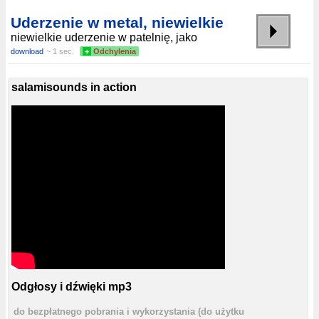
Uderzenie w metal, niewielkie
niewielkie uderzenie w patelnię, jako
download
~ 1 sec.
+
Odchylenia
salamisounds in action
Odgłosy i dźwięki mp3
do bezpłatnego pobrania i wykorzystania (do użytku