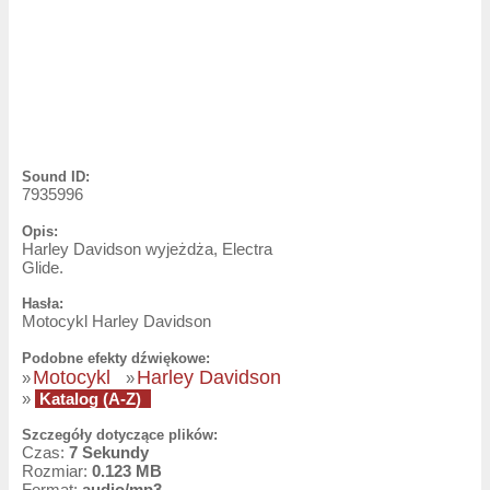
Sound ID:
7935996
Opis:
Harley Davidson wyjeżdża, Electra
Glide.
Hasła:
Motocykl Harley Davidson
Podobne efekty dźwiękowe:
Motocykl
Harley Davidson
»
»
»
Katalog (A-Z)
Szczegóły dotyczące plików:
Czas:
7 Sekundy
Rozmiar:
0.123 MB
Format:
audio/mp3