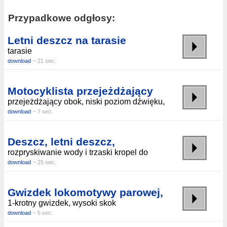
Przypadkowe odgłosy:
Letni deszcz na tarasie
tarasie
download
~ 21 sec.
Motocyklista przejeżdżający
przejeżdżający obok, niski poziom dźwięku,
download
~ 7 sec.
Deszcz, letni deszcz,
rozpryskiwanie wody i trzaski kropel do
download
~ 25 sec.
Gwizdek lokomotywy parowej,
1-krotny gwizdek, wysoki skok
download
~ 5 sec.