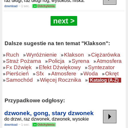
raz długi, raz długi róg, wysokość niska.
download
~ 1 sec.
+
Odchylenia
next >
Dalsze sugestie na ten temat "Klakson":
Ruch
Wyróżnienie
Klakson
Ciężarówka
»
»
»
»
Straż Pożarna
Policja
Syrena
Atmosfera
»
»
»
»
Fx Dźwięk
Efekt Dźwiękowy
Syntezator
»
»
»
Pierścień
Sfx
Atmosfere
Woda
Okręt
»
»
»
»
»
Samochód
Więcej Rocznika
»
»
»
Katalog (A-Z)
Przypadkowe odgłosy:
dzwonek, gong, stary dzwonek
do drzwi, raz dzwonek, dzwonek, wysokie
download
~ 1 sec.
+
Odchylenia