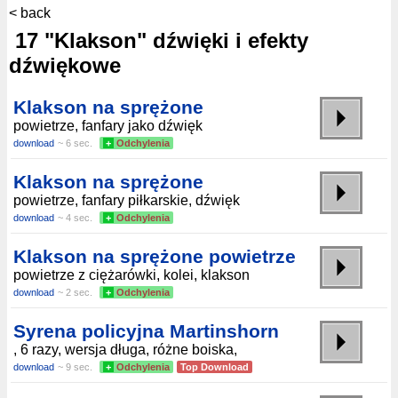
< back
17 "Klakson" dźwięki i efekty
dźwiękowe
Klakson na sprężone
powietrze, fanfary jako dźwięk
download
~ 6 sec.
+
Odchylenia
Klakson na sprężone
powietrze, fanfary piłkarskie, dźwięk
download
~ 4 sec.
+
Odchylenia
Klakson na sprężone powietrze
powietrze z ciężarówki, kolei, klakson
download
~ 2 sec.
+
Odchylenia
Syrena policyjna Martinshorn
, 6 razy, wersja długa, różne boiska,
download
~ 9 sec.
+
Odchylenia
Top Download