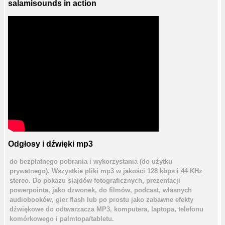
salamisounds in action
Odgłosy i dźwięki mp3
do bezpłatnego pobrania i wykorzystania (do użytku
prywatnego). Wszystkie pliki mp3 w jakości 128 kbps i 44 KHz
stereo. Do pokazu slajdów fotograficznych, prezentacji
powerpointa, jako dzwonek, do filmów, podcast, własnych
audiobooków, gier flash lub po prostu jako zabawne efekty
dźwiękowe do odtwarzacza MP3, komputera, laptopa, telefonu
komórkowego i palmtopa/tabletu.