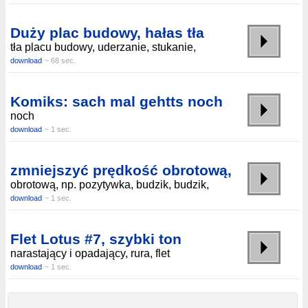
Duży plac budowy, hałas tła
tła placu budowy, uderzanie, stukanie,
download
~ 68 sec.
Komiks: sach mal gehtts noch
noch
download
~ 1 sec.
zmniejszyć prędkość obrotową,
obrotową, np. pozytywka, budzik, budzik,
download
~ 1 sec.
Flet Lotus #7, szybki ton
narastający i opadający, rura, flet
download
~ 1 sec.