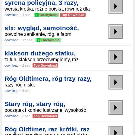
syrena policyjna, 3 razy,
wersja krótka, różne boiska, również dla
download
~ 4 sec.
+
Odchylenia
Top Download
sfx: wygląd, samotność,
powolne zanikanie, róg, alfaorn
download
~ 12 sec.
+
Odchylenia
klakson dużego statku,
tajfun, klakson przeciwmgielny, raz
download
~ 2 sec.
Top Download
Róg Oldtimera, róg trzy razy,
razy, róg niski.
download
~ 5 sec.
Stary róg, stary róg,
początek i koniec lustrzane, wysokość
download
~ 2 sec.
Top Download
Róg Oldtimer, raz krótki, raz