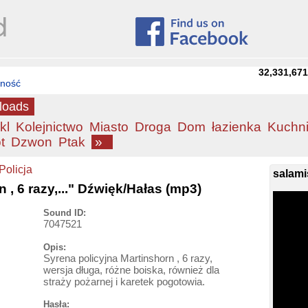
32,331,67
tność
loads
kl
Kolejnictwo
Miasto
Droga
Dom
łazienka
Kuchn
t
Dzwon
Ptak
»
Policja
salami
 , 6 razy,..." Dźwięk/Hałas (mp3)
Sound ID:
7047521
Opis:
Syrena policyjna Martinshorn , 6 razy,
wersja długa, różne boiska, również dla
straży pożarnej i karetek pogotowia.
Hasła: