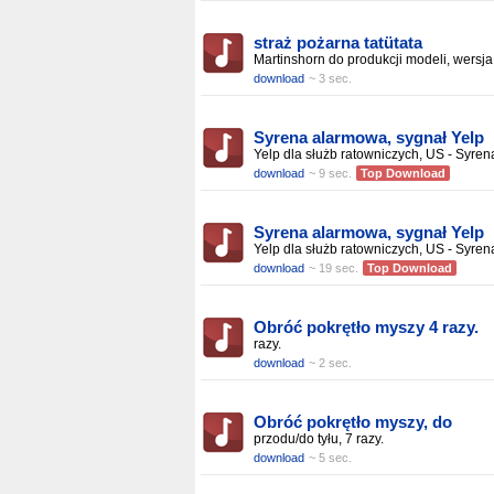
straż pożarna tatütata
Martinshorn do produkcji modeli, wersja
download
~ 3 sec.
Syrena alarmowa, sygnał Yelp
Yelp dla służb ratowniczych, US - Syren
download
~ 9 sec.
Top Download
Syrena alarmowa, sygnał Yelp
Yelp dla służb ratowniczych, US - Syren
download
~ 19 sec.
Top Download
Obróć pokrętło myszy 4 razy.
razy.
download
~ 2 sec.
Obróć pokrętło myszy, do
przodu/do tyłu, 7 razy.
download
~ 5 sec.