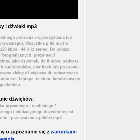
y i dźwięki mp3
łatnego pobrania i wykorzystania (do
prywatnego). Wszystkie pliki mp3 w
 128 kbps i 44 KHz stereo. Do pokazu
 fotograficznych, prezentacji
inta, jako dzwonek, do filmów, podcast,
h audiobooków, gier flash lub po prostu
bawne efekty dźwiękowe do odtwarzacza
mputera, laptopa, telefonu komórkowego
opa/tabletu.
nie dźwięków:
ku prywatnego / osobistego /
cznego / edukacyjnego dozwolone jest
nie i przetwarzanie plików mp3.
my o zapoznanie się z
warunkami
owania.