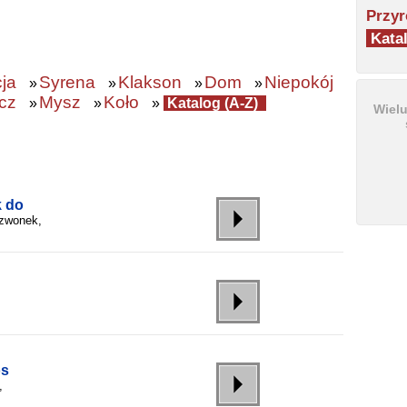
Przyr
Katal
cja
Syrena
Klakson
Dom
Niepokój
»
»
»
»
cz
Mysz
Koło
»
»
»
Katalog (A-Z)
Wiel
 do
dzwonek,
os
,