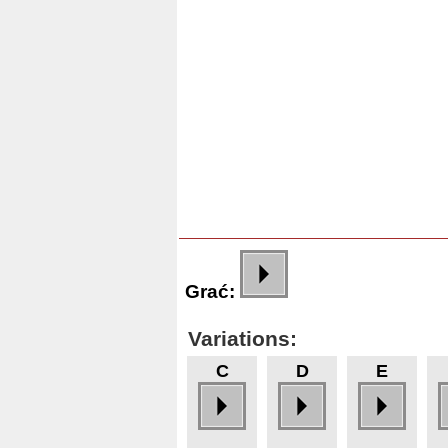
Grać:
Variations:
C
D
E