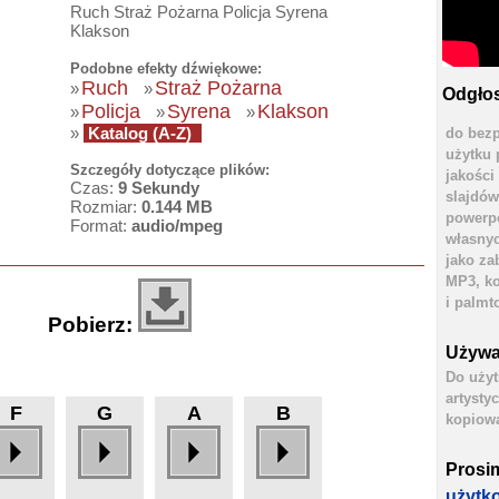
Ruch Straż Pożarna Policja Syrena
Klakson
Podobne efekty dźwiękowe:
Ruch
Straż Pożarna
»
»
Odgłos
Policja
Syrena
Klakson
»
»
»
»
Katalog (A-Z)
do bezp
użytku 
Szczegóły dotyczące plików:
jakości
Czas:
9 Sekundy
slajdów
Rozmiar:
0.144 MB
powerpo
Format:
audio/mpeg
własnyc
jako za
MP3, ko
i palmt
Pobierz:
Używa
Do użyt
artysty
F
G
A
B
kopiowa
Prosi
użytk