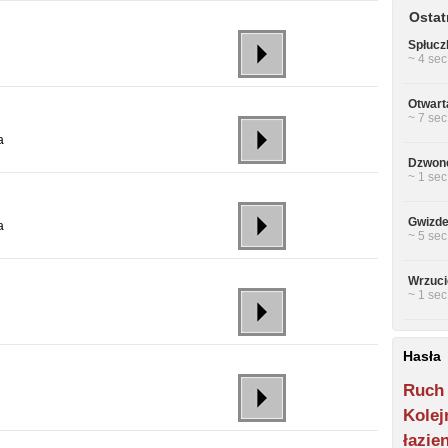
Ostat
Spłucz
~ 4 sec
Otwarta
~ 7 sec
a
Dzwon
~ 1 sec
Gwizde
a
~ 5 sec
Wrzuci
~ 1 sec
Hasła
Ruch
Kolej
łazie