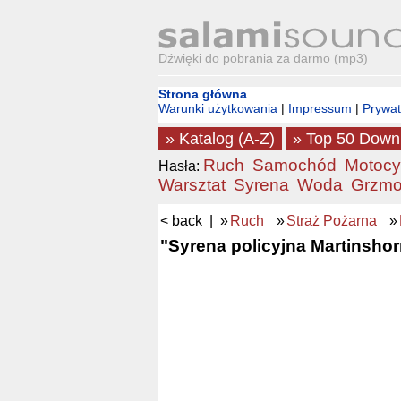
Dźwięki do pobrania za darmo (mp3)
Strona główna
Warunki użytkowania
|
Impressum
|
Prywa
» Katalog (A-Z)
» Top 50 Down
Ruch
Samochód
Motocy
Hasła:
Warsztat
Syrena
Woda
Grzmo
< back
| »
Ruch
»
Straż Pożarna
»
"Syrena policyjna Martinshorn