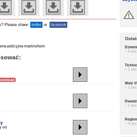
ds? Please share:
or
twitter
facebook
Ostat
Dzwoni
~ 5 sec
esować:
Ticktoc
~ 1 sec
Download
Walz Vi
~ 1 sec
Dwadzi
~ 1 sec
Region
ny
~ 3 sec
y od