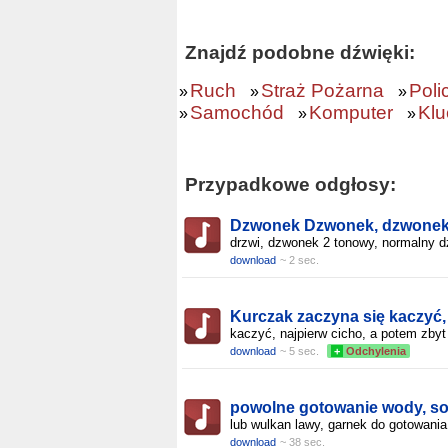
Znajdź podobne dźwięki:
Ruch
Straż Pożarna
Poli
»
»
»
Samochód
Komputer
Klu
»
»
»
Przypadkowe odgłosy:
Dzwonek Dzwonek, dzwonek
drzwi, dzwonek 2 tonowy, normalny 
download
~ 2 sec.
Kurczak zaczyna się kaczyć,
kaczyć, najpierw cicho, a potem zbyt
download
~ 5 sec.
+
Odchylenia
powolne gotowanie wody, s
lub wulkan lawy, garnek do gotowania
download
~ 38 sec.