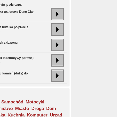
nio pobrane:
ka toaletowa Dune City
.
 butelka po piwie z
.
ek z dzwonu
.
k lokomotywy parowej,
.
ć kamień (duży) do
.
Samochód
Motocykl
nictwo
Miasto
Droga
Dom
nka
Kuchnia
Komputer
Urząd