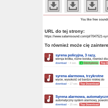
You like free soun
URL do tej strony:
To również może cię zainter
syrena policyjna, 3 razy,
wersja krótka, różne boiska, również dla
download
~ 4 sec.
+
Odchylenia
Top 
syrena alarmowa, trzykrotne
wycie, wysokość od bardzo niskiej do
download
~ 17 sec.
Top Download
Syrena alarmowa, automatycz
automatyczny system alarmowy, powoln
download
~ 15 sec.
Top Download