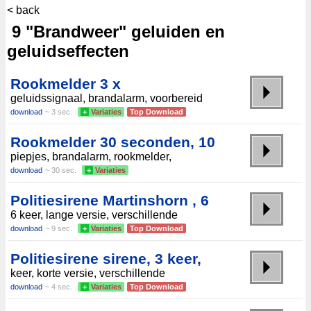
< back
9 "Brandweer" geluiden en
geluidseffecten
Rookmelder 3 x
geluidssignaal, brandalarm, voorbereid
download
~ 3 sec.
+
Variaties
Top Download
Rookmelder 30 seconden, 10
piepjes, brandalarm, rookmelder,
download
~ 30 sec.
+
Variaties
Politiesirene Martinshorn , 6
6 keer, lange versie, verschillende
download
~ 9 sec.
+
Variaties
Top Download
Politiesirene sirene, 3 keer,
keer, korte versie, verschillende
download
~ 4 sec.
+
Variaties
Top Download