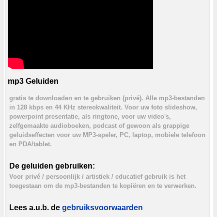
mp3 Geluiden
gratis te downloaden en te gebruiken (privé). Alle mp3-bestanden
in 128 kbps en 44 KHz stereokwaliteit. Voor uw foto slideshow,
powerpoint presentatie, als ringtone, voor uw video's,
zelfgemaakte audioboeken, podcast of gewoon als grappige
geluidseffecten voor uw MP3-speler, PC, laptop, mobiele telefoon
en PDA/tablet.
De geluiden gebruiken:
Voor privé / persoonlijk / artistiek / educatief gebruik is het
toegestaan om de mp3-bestanden te kopiëren en te verwerken.
Lees a.u.b. de
gebruiksvoorwaarden