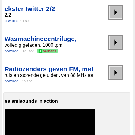
ekster twitter 2/2
2/2
download
~ 1 sec.
Wasmachinecentrifuge,
volledig geladen, 1000 tpm
download
~ 121 sec.
+
Variaties
Radiozenders geven FM, met
ruis en storende geluiden, van 88 MHz tot
download
~ 55 sec.
salamisounds in action