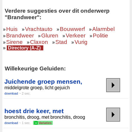
Verdere suggesties over dit onderwerp
"Brandweer":
Huis
Vrachtauto
Bouwwerf
Alarmbel
»
»
»
»
Brandweer
Gluren
Verkeer
Politie
»
»
»
»
Sirene
Claxon
Stad
Vurig
»
»
»
»
»
Directory (A-Z)
Willekeurige Geluiden:
Juichende groep mensen,
middelgrote groep, licht gejuich
download
~ 2 sec.
hoest drie keer, met
bronchitis, droog, met bronchitis, droog
download
~ 1 sec.
+
Variaties