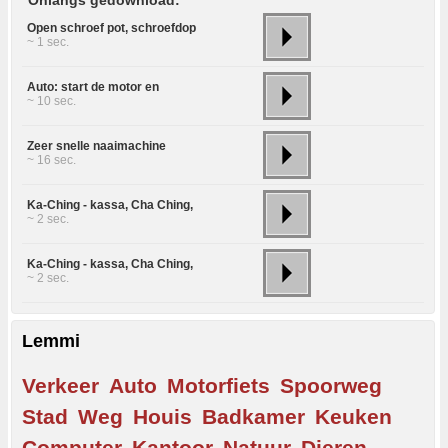
Onlangs gedownload:
Open schroef pot, schroefdop
~ 1 sec.
Auto: start de motor en
~ 10 sec.
Zeer snelle naaimachine
~ 16 sec.
Ka-Ching - kassa, Cha Ching,
~ 2 sec.
Ka-Ching - kassa, Cha Ching,
~ 2 sec.
Lemmi
Verkeer
Auto
Motorfiets
Spoorweg
Stad
Weg
Houis
Badkamer
Keuken
Computer
Kantoor
Natuur
Dieren