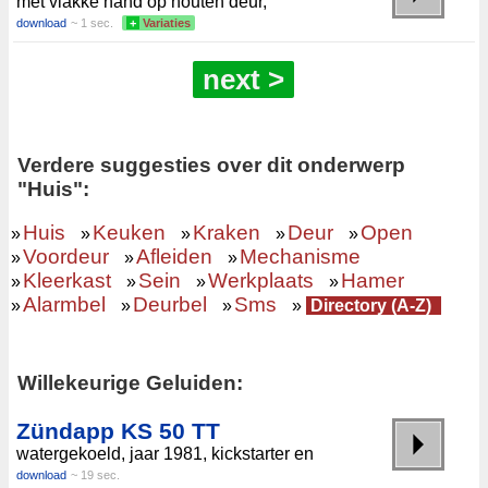
met vlakke hand op houten deur,
download
~ 1 sec.
+
Variaties
next >
Verdere suggesties over dit onderwerp
"Huis":
Huis
Keuken
Kraken
Deur
Open
»
»
»
»
»
Voordeur
Afleiden
Mechanisme
»
»
»
Kleerkast
Sein
Werkplaats
Hamer
»
»
»
»
Alarmbel
Deurbel
Sms
»
»
»
»
Directory (A-Z)
Willekeurige Geluiden:
Zündapp KS 50 TT
watergekoeld, jaar 1981, kickstarter en
download
~ 19 sec.