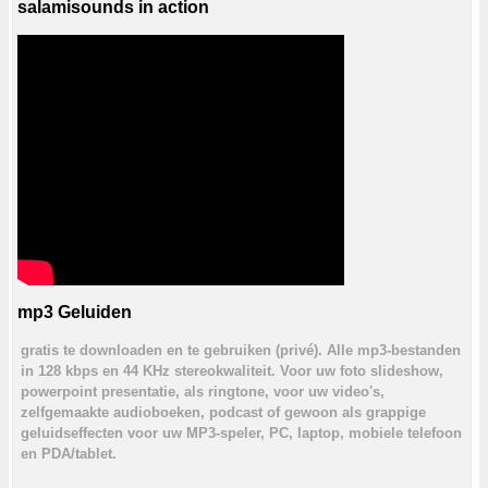
salamisounds in action
mp3 Geluiden
gratis te downloaden en te gebruiken (privé). Alle mp3-bestanden
in 128 kbps en 44 KHz stereokwaliteit. Voor uw foto slideshow,
powerpoint presentatie, als ringtone, voor uw video's,
zelfgemaakte audioboeken, podcast of gewoon als grappige
geluidseffecten voor uw MP3-speler, PC, laptop, mobiele telefoon
en PDA/tablet.