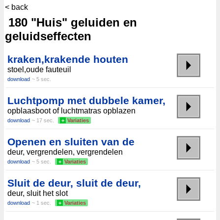
< back
180 "Huis" geluiden en
geluidseffecten
kraken,krakende houten
stoel,oude fauteuil
download
~ 5 sec.
Luchtpomp met dubbele kamer,
opblaasboot of luchtmatras opblazen
download
~ 17 sec.
+
Variaties
Openen en sluiten van de
deur, vergrendelen, vergrendelen
download
~ 5 sec.
+
Variaties
Sluit de deur, sluit de deur,
deur, sluit het slot
download
~ 1 sec.
+
Variaties