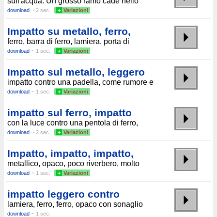
sull'acqua. Un grosso ramo cade nello
download
~ 2 sec.
+
Variazioni
Impatto su metallo, ferro,
ferro, barra di ferro, lamiera, porta di
download
~ 1 sec.
+
Variazioni
Impatto sul metallo, leggero
impatto contro una padella, come rumore e
download
~ 1 sec.
+
Variazioni
impatto sul ferro, impatto
con la luce contro una pentola di ferro,
download
~ 2 sec.
+
Variazioni
Impatto, impatto, impatto,
metallico, opaco, poco riverbero, molto
download
~ 1 sec.
+
Variazioni
impatto leggero contro
lamiera, ferro, ferro, opaco con sonaglio
download
~ 1 sec.