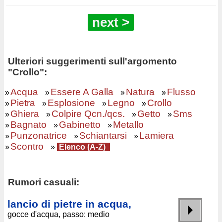
next >
Ulteriori suggerimenti sull'argomento
"Crollo":
Acqua
Essere A Galla
Natura
Flusso
»
»
»
»
Pietra
Esplosione
Legno
Crollo
»
»
»
»
Ghiera
Colpire Qcn./qcs.
Getto
Sms
»
»
»
»
Bagnato
Gabinetto
Metallo
»
»
»
Punzonatrice
Schiantarsi
Lamiera
»
»
»
Scontro
»
»
Elenco (A-Z)
Rumori casuali:
lancio di pietre in acqua,
gocce d'acqua, passo: medio