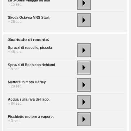
La S-Bahn viaggia ad alta
~ 15 sec.
Skoda Octavia VRS Start,
~ 28 sec.
Scaricato di recente:
Spruzzi di ruscello, piccola
~ 48 sec.
Spruzzi di Bach con richiami
~ 8 sec.
Mettere in moto Harley
~ 20 sec.
Acqua sulla riva del lago,
~ 84 sec.
Fischietto motore a vapore,
~ 3 sec.