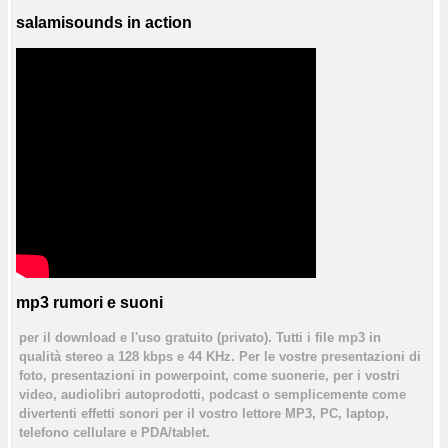
salamisounds in action
mp3 rumori e suoni
per il download e l'uso gratuito (privato). Tutti i file mp3 in
qualità stereo a 128 kbps e 44 KHz. Per le vostre presentazioni di
foto, presentazioni in powerpoint, come suonerie, per i vostri
video, audiolibri autoprodotti, podcast o semplicemente come
divertenti effetti sonori per il vostro lettore MP3, PC, laptop,
telefono cellulare e PDA/tablet.