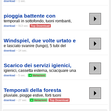
download
~ 1 sec.
pioggia battente con
temporali in sottofondo, tuoni rombanti,
download
~ 913 sec.
Top Download
Windspiel, due volte urtato e
e lasciato svanire (lungo), 5 tubi del
download
~ 14 sec.
Scarico dei servizi igienici,
igienici, cassetta esterna, sciacquare una
download
~ 5 sec.
+
Variazioni
Temporali della foresta
pluviale, piogge estive, forti tuoni
download
~ 27 sec.
+
Variazioni
Top Download