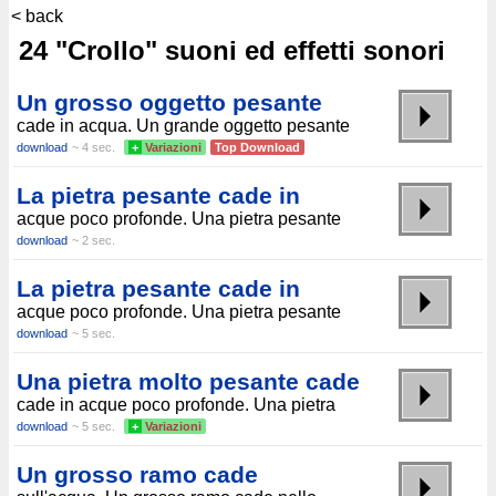
< back
24 "Crollo" suoni ed effetti sonori
Un grosso oggetto pesante
cade in acqua. Un grande oggetto pesante
download
~ 4 sec.
+
Variazioni
Top Download
La pietra pesante cade in
acque poco profonde. Una pietra pesante
download
~ 2 sec.
La pietra pesante cade in
acque poco profonde. Una pietra pesante
download
~ 5 sec.
Una pietra molto pesante cade
cade in acque poco profonde. Una pietra
download
~ 5 sec.
+
Variazioni
Un grosso ramo cade