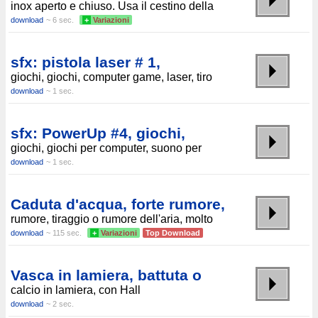
inox aperto e chiuso. Usa il cestino della
download
~ 6 sec.
+
Variazioni
sfx: pistola laser # 1,
giochi, giochi, computer game, laser, tiro
download
~ 1 sec.
sfx: PowerUp #4, giochi,
giochi, giochi per computer, suono per
download
~ 1 sec.
Caduta d'acqua, forte rumore,
rumore, tiraggio o rumore dell'aria, molto
download
~ 115 sec.
+
Variazioni
Top Download
Vasca in lamiera, battuta o
calcio in lamiera, con Hall
download
~ 2 sec.