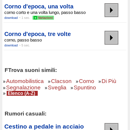
Corno d'epoca, una volta
corno corto e una volta lungo, passo basso
download
~ 1 sec.
+
Variazioni
Corno d'epoca, tre volte
corno, passo basso
download
~ 5 sec.
FTrova suoni simili:
Automobilistica
Clacson
Corno
Di Più
»
»
»
»
Segnalazione
Sveglia
Spuntino
»
»
»
»
Elenco (A-Z)
Rumori casuali:
Cestino a pedale in acciaio