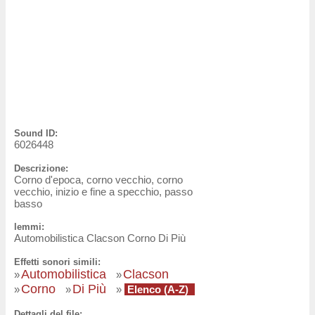
Sound ID:
6026448
Descrizione:
Corno d'epoca, corno vecchio, corno
vecchio, inizio e fine a specchio, passo
basso
lemmi:
Automobilistica Clacson Corno Di Più
Effetti sonori simili:
Automobilistica
Clacson
»
»
Corno
Di Più
»
»
»
Elenco (A-Z)
Dettagli del file: