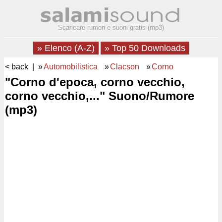
Scaricare rumori e suoni gratis (mp3)
» Elenco (A-Z)
» Top 50 Downloads
< back
| »
Automobilistica
»
Clacson
»
Corno
"Corno d'epoca, corno vecchio,
corno vecchio,..." Suono/Rumore
(mp3)