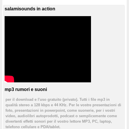
salamisounds in action
mp3 rumori e suoni
per il download e l'uso gratuito (privato). Tutti i file mp3 in
qualità stereo a 128 kbps e 44 KHz. Per le vostre presentazioni di
foto, presentazioni in powerpoint, come suonerie, per i vostri
video, audiolibri autoprodotti, podcast o semplicemente come
divertenti effetti sonori per il vostro lettore MP3, PC, laptop,
telefono cellulare e PDA/tablet.