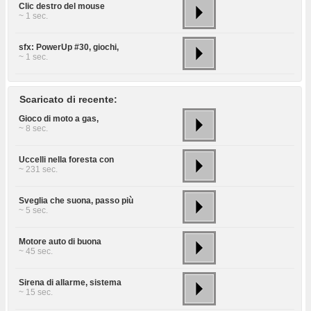
Clic destro del mouse
~ 1 sec.
sfx: PowerUp #30, giochi,
~ 1 sec.
Scaricato di recente:
Gioco di moto a gas,
~ 8 sec.
Uccelli nella foresta con
~ 231 sec.
Sveglia che suona, passo più
~ 5 sec.
Motore auto di buona
~ 45 sec.
Sirena di allarme, sistema
~ 15 sec.