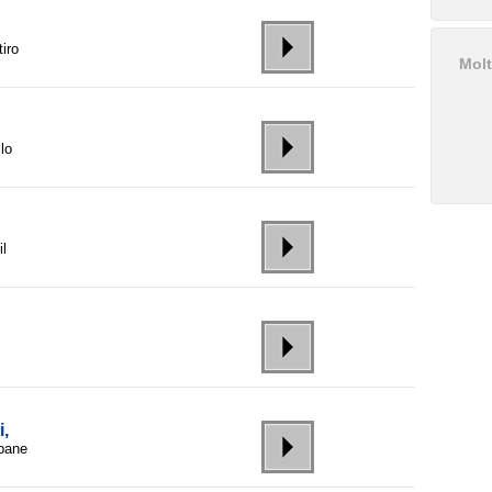
tiro
Molt
lo
il
i,
mpane