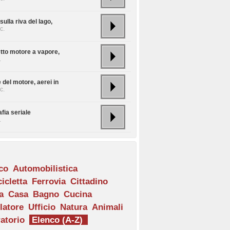
ulla riva del lago,
c.
etto motore a vapore,
.
del motore, aerei in
c.
fia seriale
.
ico
Automobilistica
icletta
Ferrovia
Cittadino
a
Casa
Bagno
Cucina
latore
Ufficio
Natura
Animali
atorio
Elenco (A-Z)