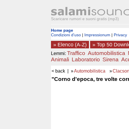
Scaricare rumori e suoni gratis (mp3)
Home page
Condizioni d'uso
|
Impressionum
|
Privacy
» Elenco (A-Z)
» Top 50 Down
Traffico
Automobilistica
Lemmi:
Animali
Laboratorio
Sirena
Ac
< back
| »
Automobilistica
»
Clacso
"Corno d'epoca, tre volte co