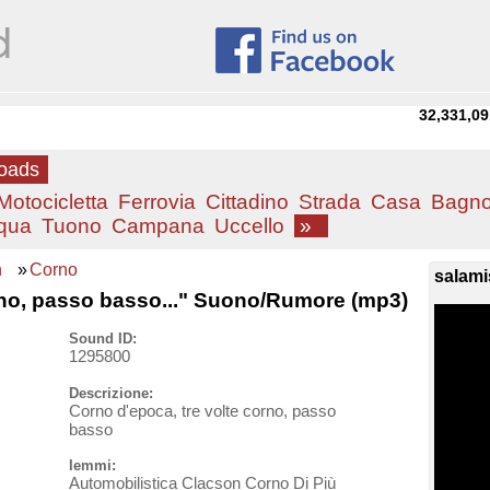
32,331,09
loads
Motocicletta
Ferrovia
Cittadino
Strada
Casa
Bagn
qua
Tuono
Campana
Uccello
»
n
»
Corno
salami
rno, passo basso..." Suono/Rumore (mp3)
Sound ID:
1295800
Descrizione:
Corno d'epoca, tre volte corno, passo
basso
lemmi:
Automobilistica Clacson Corno Di Più