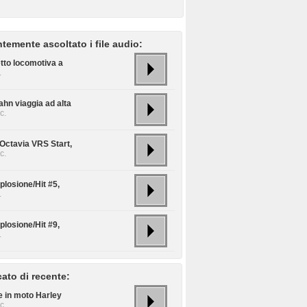
temente ascoltato i file audio:
etto locomotiva a
.
ahn viaggia ad alta
c.
Octavia VRS Start,
c.
plosione/Hit #5,
.
plosione/Hit #9,
.
cato di recente:
e in moto Harley
c.