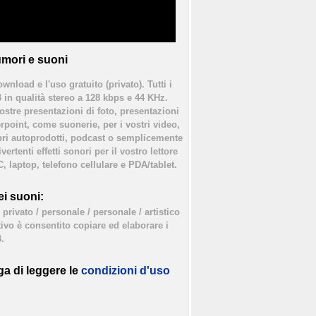
mori e suoni
ownload e l'uso gratuito (privato). Tutti i
3 in qualità stereo a 128 kbps e 44 KHz.
vostre presentazioni di foto, presentazioni
rpoint, come suonerie, per i vostri video,
bri autoprodotti, podcast o semplicemente
ertenti effetti sonori per il vostro lettore
, laptop, telefono cellulare e PDA/tablet.
i suoni:
privato / personale / personale / artistico
tivo è consentito copiare ed elaborare i
.
ga di leggere le
condizioni d'uso