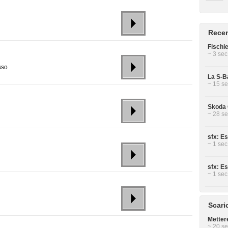
Recen
Fischi
~ 3 sec
sso
La S-B
~ 15 se
Skoda 
~ 28 se
sfx: Es
~ 1 sec
sfx: Es
~ 1 sec
Scari
Metter
~ 20 se