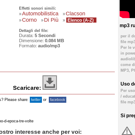
Effetti sonori simili:
Automobilistica
Clacson
»
»
Corno
Di Più
»
»
»
Elenco (A-Z)
mp3 ru
Dettagli del file:
Durata:
5 Secondi
per il d
Dimensione:
0.084 MB
file mp
Formato:
audio/mp3
Per le 
in powe
audioli
come div
MP3, PC
Uso de
Scaricare:
Per uso 
/ educa
ds? Please share:
or
twitter
facebook
file mp3
Si pre
stro interesse anche per voi: