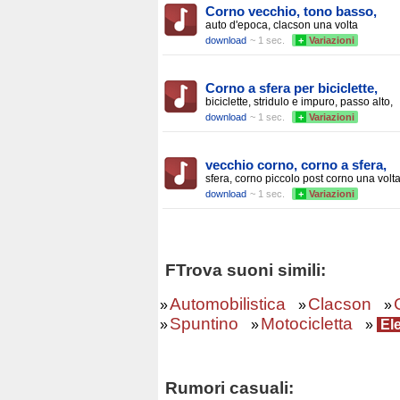
Corno vecchio, tono basso,
auto d'epoca, clacson una volta
download
~ 1 sec.
+
Variazioni
Corno a sfera per biciclette,
biciclette, stridulo e impuro, passo alto,
download
~ 1 sec.
+
Variazioni
vecchio corno, corno a sfera,
sfera, corno piccolo post corno una volt
download
~ 1 sec.
+
Variazioni
FTrova suoni simili:
Automobilistica
Clacson
»
»
»
Spuntino
Motocicletta
»
»
»
Ele
Rumori casuali: