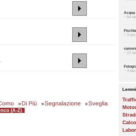
Acqua s
~ 84 se
Fischi
~ 3 sec
rumore 
~ 22 se
a
Fotogra
~ 3 sec
Lemmi
Traff
Corno
Di Più
Segnalazione
Sveglia
»
»
»
Motoc
nco (A-Z)
Strad
Calco
Labor