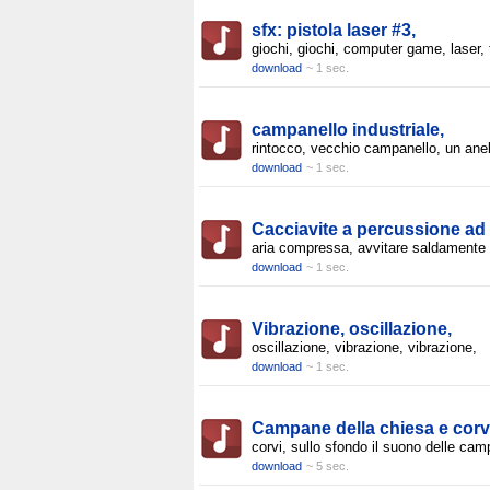
sfx: pistola laser #3,
giochi, giochi, computer game, laser, 
download
~ 1 sec.
campanello industriale,
rintocco, vecchio campanello, un anel
download
~ 1 sec.
Cacciavite a percussione ad
aria compressa, avvitare saldamente 
download
~ 1 sec.
Vibrazione, oscillazione,
oscillazione, vibrazione, vibrazione,
download
~ 1 sec.
Campane della chiesa e corv
corvi, sullo sfondo il suono delle ca
download
~ 5 sec.