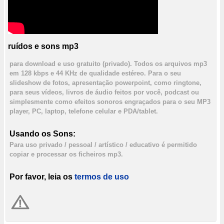
ruídos e sons mp3
para download e uso gratuito (privado). Todos os arquivos mp3
em 128 kbps e 44 KHz de qualidade estéreo. Para o seu
slideshow de fotos, apresentação powerpoint, como ringtone,
para seus vídeos, livros de áudio feitos por você, podcast ou
simplesmente como efeitos sonoros engraçados para o seu MP3
player, PC, laptop, telefone celular e PDA/tablet.
Usando os Sons:
Para uso privado / pessoal / artístico / educativo é permitido
copiar e processar os ficheiros mp3.
Por favor, leia os
termos de uso