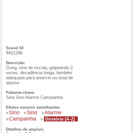
Sound ID:
8421286
Descrição:
Gong, sino de escola, golpeando 2
vezes, decadência longa, também
adequado para anúncio ou sinal de
alarme
Palavras-chave:
Sino Sino Alarme Campainha
Efeitos sonoros semelhantes:
Sino
Sino
Alarme
»
»
»
Campainha
»
»
Diretório (A-Z)
Detalhes do arquivo: