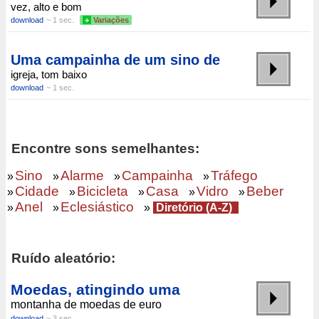
vez, alto e bom
download
~ 1 sec.
+
Variações
Uma campainha de um sino de
igreja, tom baixo
download
~ 1 sec.
Encontre sons semelhantes:
Sino
Alarme
Campainha
Tráfego
»
»
»
»
Cidade
Bicicleta
Casa
Vidro
Beber
»
»
»
»
»
Anel
Eclesiástico
»
»
»
Diretório (A-Z)
Ruído aleatório:
Moedas, atingindo uma
montanha de moedas de euro
download
~ 3 sec.