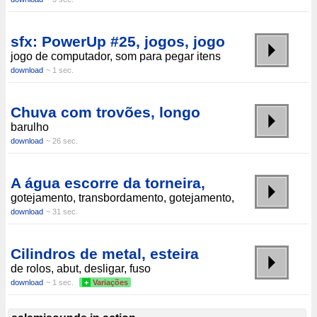
sfx: PowerUp #25, jogos, jogo
jogo de computador, som para pegar itens
download
~ 1 sec.
Chuva com trovões, longo
barulho
download
~ 26 sec.
A água escorre da torneira,
gotejamento, transbordamento, gotejamento,
download
~ 31 sec.
Cilindros de metal, esteira
de rolos, abut, desligar, fuso
download
~ 1 sec.
+
Variações