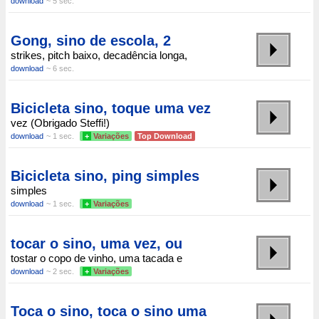
download
~ 5 sec.
Gong, sino de escola, 2
strikes, pitch baixo, decadência longa,
download
~ 6 sec.
Bicicleta sino, toque uma vez
vez (Obrigado Steffi!)
download
~ 1 sec.
+
Variações
Top Download
Bicicleta sino, ping simples
simples
download
~ 1 sec.
+
Variações
tocar o sino, uma vez, ou
tostar o copo de vinho, uma tacada e
download
~ 2 sec.
+
Variações
Toca o sino, toca o sino uma