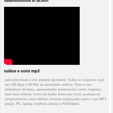
salamisounds in action
ruídos e sons mp3
para download e uso gratuito (privado). Todos os arquivos mp3
em 128 kbps e 44 KHz de qualidade estéreo. Para o seu
slideshow de fotos, apresentação powerpoint, como ringtone,
para seus vídeos, livros de áudio feitos por você, podcast ou
simplesmente como efeitos sonoros engraçados para o seu MP3
player, PC, laptop, telefone celular e PDA/tablet.