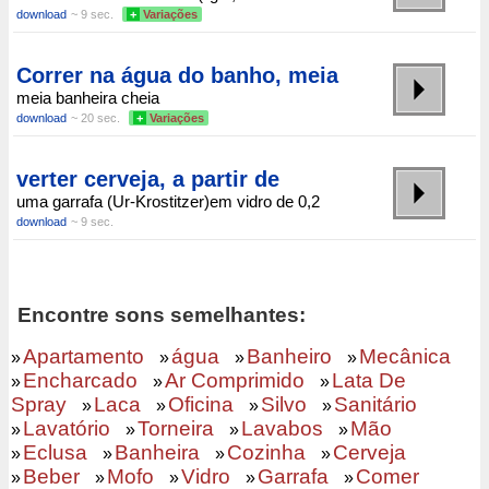
download
~ 9 sec.
+
Variações
Correr na água do banho, meia
meia banheira cheia
download
~ 20 sec.
+
Variações
verter cerveja, a partir de
uma garrafa (Ur-Krostitzer)em vidro de 0,2
download
~ 9 sec.
Encontre sons semelhantes:
Apartamento
água
Banheiro
Mecânica
»
»
»
»
Encharcado
Ar Comprimido
Lata De
»
»
»
Spray
Laca
Oficina
Silvo
Sanitário
»
»
»
»
Lavatório
Torneira
Lavabos
Mão
»
»
»
»
Eclusa
Banheira
Cozinha
Cerveja
»
»
»
»
Beber
Mofo
Vidro
Garrafa
Comer
»
»
»
»
»