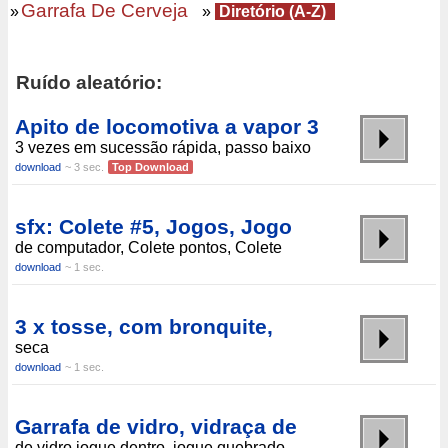
Garrafa De Cerveja
»
»
Diretório (A-Z)
Ruído aleatório:
Apito de locomotiva a vapor 3
3 vezes em sucessão rápida, passo baixo
download
~ 3 sec.
Top Download
sfx: Colete #5, Jogos, Jogo
de computador, Colete pontos, Colete
download
~ 1 sec.
3 x tosse, com bronquite,
seca
download
~ 1 sec.
Garrafa de vidro, vidraça de
de vidro jogue dentro, jogue quebrado,