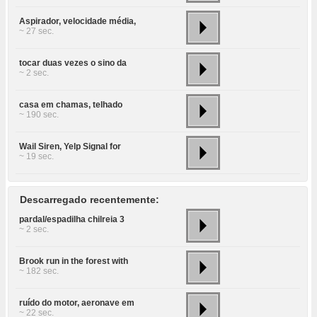
Aspirador, velocidade média,
~ 27 sec.
tocar duas vezes o sino da
~ 2 sec.
casa em chamas, telhado
~ 190 sec.
Wail Siren, Yelp Signal for
~ 19 sec.
Descarregado recentemente:
pardal/espadilha chilreia 3
~ 2 sec.
Brook run in the forest with
~ 182 sec.
ruído do motor, aeronave em
~ 22 sec.