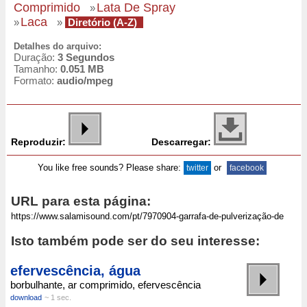
Comprimido
Lata De Spray
»
Laca
»
»
Diretório (A-Z)
Detalhes do arquivo:
Duração:
3 Segundos
Tamanho:
0.051 MB
Formato:
audio/mpeg
Reproduzir:
Descarregar:
You like free sounds? Please share:
or
twitter
facebook
URL para esta página:
Isto também pode ser do seu interesse:
efervescência, água
borbulhante, ar comprimido, efervescência
download
~ 1 sec.