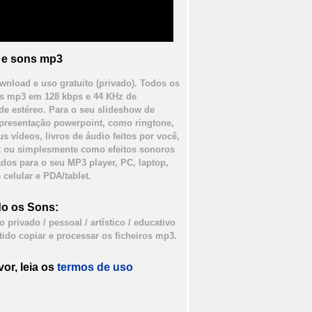
 e sons mp3
wnload e uso gratuito (privado). Todos os
s mp3 em 128 kbps e 44 KHz de
de estéreo. Para o seu slideshow de
apresentação powerpoint, como ringtone,
us vídeos, livros de áudio feitos por você,
 ou simplesmente como efeitos sonoros
dos para o seu MP3 player, PC, laptop,
 celular e PDA/tablet.
o os Sons:
 privado / pessoal / artístico / educativo
tido copiar e processar os ficheiros mp3.
vor, leia os
termos de uso