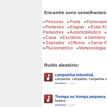
Encontre sons semelhantes
Pessoas
Porta
Ferroviári
»
»
»
Pedestre
Etapas
Estar E
»
»
»
Pedestres
Automobilístico
»
»
Casa
Escritório
Siemens
»
»
»
Soprador
Oficina
Secar 
»
»
»
Pluviométrico
Meteorologia
»
»
Ruído aleatório:
campainha industrial,
campainha, campainha, campainha v
download
~ 1 sec.
Trompa ou trompa pequena,
fanfarra
download
~ 3 sec.