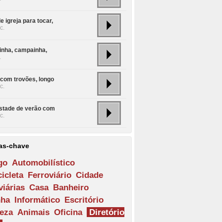
e igreja para tocar,
c.
nha, campainha,
.
com trovões, longo
c.
tade de verão com
c.
as-chave
go
Automobilístico
icleta
Ferroviário
Cidade
iárias
Casa
Banheiro
nha
Informático
Escritório
eza
Animais
Oficina
Diretório