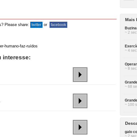
Mais 
ds? Please share:
or
twitter
facebook
Buzina
~ 2 sec
Exercí
~ 4 sec
 interesse:
Operar
~ 8 sec
Grande
~ 68 se
Grande
a
~ 100 s
Desca
galo co
~ 2 sec