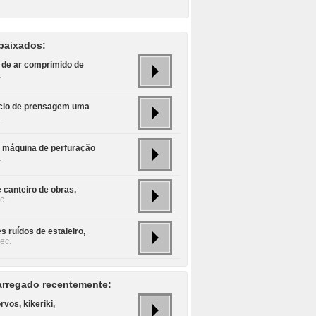
baixados:
 de ar comprimido de
.
cio de prensagem uma
.
 máquina de perfuração
.
 canteiro de obras,
c.
s ruídos de estaleiro,
ec.
rregado recentemente:
rvos, kikeriki,
.