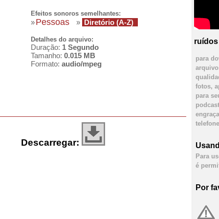
Efeitos sonoros semelhantes:
Pessoas
»
»
Diretório (A-Z)
Detalhes do arquivo:
ruídos
Duração:
1 Segundo
Tamanho:
0.015 MB
para do
Formato:
audio/mpeg
arquivo
qualida
fotos, 
para se
podcast
engraça
telefone
Descarregar:
Usand
Para uso
é permi
Por fa