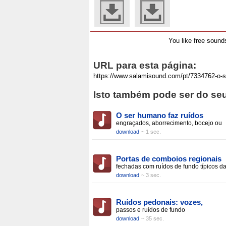
You like free soun
URL para esta página:
Isto também pode ser do seu
O ser humano faz ruídos
engraçados, aborrecimento, bocejo ou
download
~ 1 sec.
Portas de comboios regionais
fechadas com ruídos de fundo típicos d
download
~ 3 sec.
Ruídos pedonais: vozes,
passos e ruídos de fundo
download
~ 35 sec.