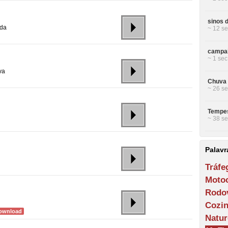
sinos d
ada
~ 12 se
campai
~ 1 sec
va
Chuva 
~ 26 se
Tempes
~ 38 se
Palavr
Tráfe
Motoc
Rodov
Cozi
ownload
Natur