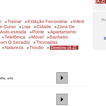
(A-Z)
:
Mu
o
Treinar
Estação Ferroviária
Inferir
»
»
»
m Curso
Loja
Cidade
Zona De
»
»
»
Auto-estrada
Ponte
Apartamento
»
»
Telefônica
Móvel
Banheiro
»
»
»
E
Com O Secador
Trovoadas
»
Natureza
Trovão
»
»
»
Diretório (A-Z)
elha, uma