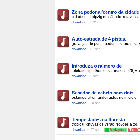
Zona pedonal/centro da cidade
cidade de Leipzig no sábado, atravess
download
~ 372 sec.
Auto-estrada de 4 pistas,
gravação de ponte pedonal sobre reser
download
~ 61 sec.
Introduza o número de
telefone, tipo Siemens euroset 5020, via
download
~ 5 sec.
Secador de cabelo com dois
estágios, alternando ruídos no início e
download
~ 20 sec.
Tempestades na floresta
tropical, chuvas de verão, trovões altos
download
~ 27 sec.
+
Variações
Top D