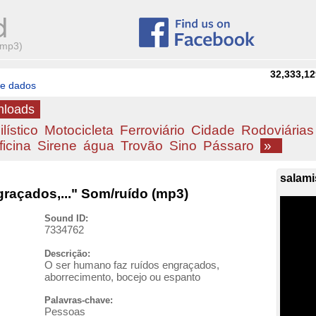
(mp3)
32,333,12
de dados
nloads
lístico
Motocicleta
Ferroviário
Cidade
Rodoviárias
ficina
Sirene
água
Trovão
Sino
Pássaro
»
salami
raçados,..." Som/ruído (mp3)
Sound ID:
7334762
Descrição:
O ser humano faz ruídos engraçados,
aborrecimento, bocejo ou espanto
Palavras-chave:
Pessoas