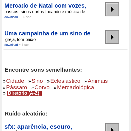
Mercado de Natal com vozes,
passos, sinos curtos tocando e música de
download
~ 36 sec.
Uma campainha de um sino de
igreja, tom baixo
download
~ 1 sec.
Encontre sons semelhantes:
Cidade
Sino
Eclesiástico
Animais
»
»
»
»
Pássaro
Corvo
Mercadológica
»
»
»
»
Diretório (A-Z)
Ruído aleatório:
sfx: aparência, escuro,