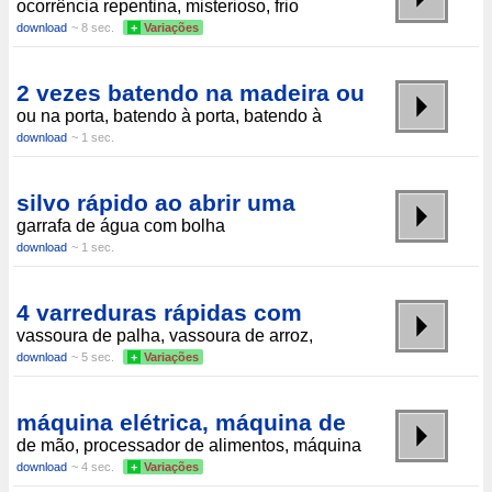
ocorrência repentina, misterioso, frio
download
~ 8 sec.
+
Variações
2 vezes batendo na madeira ou
ou na porta, batendo à porta, batendo à
download
~ 1 sec.
silvo rápido ao abrir uma
garrafa de água com bolha
download
~ 1 sec.
4 varreduras rápidas com
vassoura de palha, vassoura de arroz,
download
~ 5 sec.
+
Variações
máquina elétrica, máquina de
de mão, processador de alimentos, máquina
download
~ 4 sec.
+
Variações