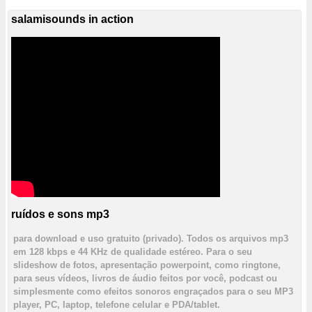
salamisounds in action
ruídos e sons mp3
para download e uso gratuito (privado). Todos os arquivos mp3
em 128 kbps e 44 KHz de qualidade estéreo. Para o seu
slideshow de fotos, apresentação powerpoint, como ringtone,
para seus vídeos, livros de áudio feitos por você, podcast ou
simplesmente como efeitos sonoros engraçados para o seu MP3
player, PC, laptop, telefone celular e PDA/tablet.