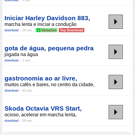
download
~ 1 sec.
Iniciar Harley Davidson 883,
marcha lenta e iniciar a condução
download
~ 20 sec.
+
Variações
Top Download
gota de água, pequena pedra
jogada na água
download
~ 1 sec.
gastronomia ao ar livre,
muitos cafés e bares, no centro da cidade,
download
~ 63 sec.
Skoda Octavia VRS Start,
ocioso, acelerar em marcha lenta,
download
~ 28 sec.