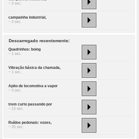
~ 3 sec.
campainha industrial,
~ 3 sec.
Descarregado recentemente:
Quadrinhos: boing
~ 1 sec.
Vibração básica da chamada,
~ 1 sec.
Apito de locomotiva a vapor
~ 3 sec.
trem curto passando por
~ 15 sec.
Ruídos pedonais: vozes,
~ 35 sec.