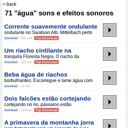
< back
71 "água" sons e efeitos sonoros
Corrente suavemente ondulante
ondulante no Swabian Alb. Mittelbach perto
download
~ 631 sec.
Top Download
Um riacho cintilante na
tranquila Floresta Negra. O riacho da
download
~ 345 sec.
Top Download
Beba água de riachos
borbulhantes. Escorregue e lame água com
download
~ 11 sec.
Dois falcões estão cortejando
cortejando no rio, pássaros estão
download
~ 124 sec.
Top Download
A primavera da montanha jorra