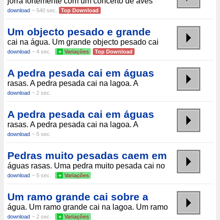
jorra fortemente com um concerto de aves
download
~ 540 sec.
Top Download
Um objecto pesado e grande
cai na água. Um grande objecto pesado cai
download
~ 4 sec.
+
Variações
Top Download
A pedra pesada cai em águas
rasas. A pedra pesada cai na lagoa. A
download
~ 2 sec.
A pedra pesada cai em águas
rasas. A pedra pesada cai na lagoa. A
download
~ 5 sec.
Pedras muito pesadas caem em
águas rasas. Uma pedra muito pesada cai no
download
~ 5 sec.
+
Variações
Um ramo grande cai sobre a
água. Um ramo grande cai na lagoa. Um ramo
download
~ 2 sec.
+
Variações