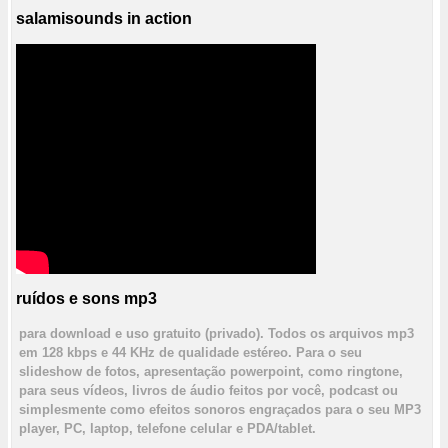
salamisounds in action
ruídos e sons mp3
para download e uso gratuito (privado). Todos os arquivos mp3
em 128 kbps e 44 KHz de qualidade estéreo. Para o seu
slideshow de fotos, apresentação powerpoint, como ringtone,
para seus vídeos, livros de áudio feitos por você, podcast ou
simplesmente como efeitos sonoros engraçados para o seu MP3
player, PC, laptop, telefone celular e PDA/tablet.