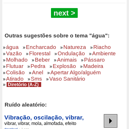
next >
Outras sugestões sobre o tema "água":
água
Encharcado
Natureza
Riacho
»
»
»
»
Vazão
Florestal
Ondulação
Ambiente
»
»
»
»
Molhado
Beber
Animais
Pássaro
»
»
»
»
Flutuar
Pedra
Explosão
Madeira
»
»
»
»
Colisão
Anel
Apertar Algo/alguém
»
»
»
Atirado
Sms
Vaso Sanitário
»
»
»
»
Diretório (A-Z)
Ruído aleatório:
Vibração, oscilação, vibrar,
vibrar, vibrar, mola, almofada, efeito