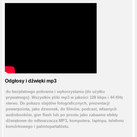
Odgłosy i dźwięki mp3
do bezpłatnego pobrania i wykorzystania (do użytku
prywatnego). Wszystkie pliki mp3 w jakości 128 kbps i 44 KHz
stereo. Do pokazu slajdów fotograficznych, prezentacji
powerpointa, jako dzwonek, do filmów, podcast, własnych
audiobooków, gier flash lub po prostu jako zabawne efekty
dźwiękowe do odtwarzacza MP3, komputera, laptopa, telefonu
komórkowego i palmtopa/tabletu.