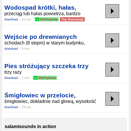
Wodospad krótki, hałas,
przeciąg lub hałas powietrza, bardzo
download
~ 15 sec.
+
Odchylenia
Top Download
Wejście po drewnianych
schodach (8 stopni) w starym budynku,
download
~ 9 sec.
Pies stróżujący szczeka trzy
trzy razy
download
~ 1 sec.
+
Odchylenia
Śmigłowiec w przelocie,
śmigłowiec, dokładnie nad głową, wysokość
download
~ 24 sec.
salamisounds in action