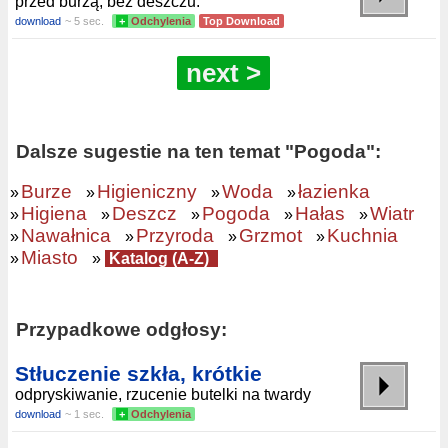
przed burzą, bez deszczu.
download
~ 5 sec.
+
Odchylenia
Top Download
next >
Dalsze sugestie na ten temat "Pogoda":
Burze
Higieniczny
Woda
łazienka
»
»
»
»
Higiena
Deszcz
Pogoda
Hałas
Wiatr
»
»
»
»
»
Nawałnica
Przyroda
Grzmot
Kuchnia
»
»
»
»
Miasto
»
»
Katalog (A-Z)
Przypadkowe odgłosy:
Stłuczenie szkła, krótkie
odpryskiwanie, rzucenie butelki na twardy
download
~ 1 sec.
+
Odchylenia