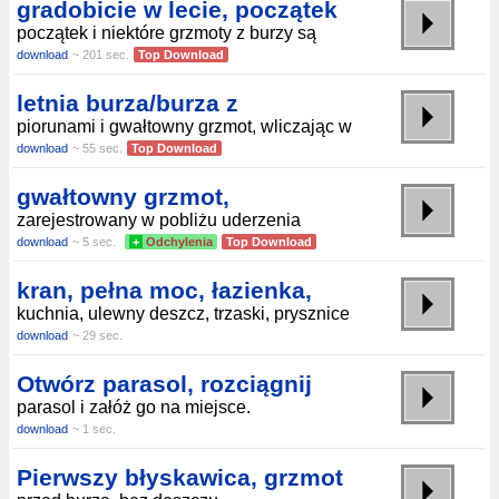
gradobicie w lecie, początek
początek i niektóre grzmoty z burzy są
download
~ 201 sec.
Top Download
letnia burza/burza z
piorunami i gwałtowny grzmot, wliczając w
download
~ 55 sec.
Top Download
gwałtowny grzmot,
zarejestrowany w pobliżu uderzenia
download
~ 5 sec.
+
Odchylenia
Top Download
kran, pełna moc, łazienka,
kuchnia, ulewny deszcz, trzaski, prysznice
download
~ 29 sec.
Otwórz parasol, rozciągnij
parasol i załóż go na miejsce.
download
~ 1 sec.
Pierwszy błyskawica, grzmot