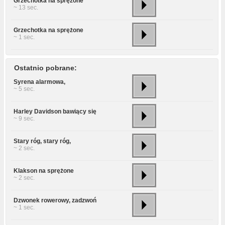
Grzechotka na sprężone
~ 13 sec.
Grzechotka na sprężone
~ 1 sec.
Ostatnio pobrane:
Syrena alarmowa,
~ 5 sec.
Harley Davidson bawiący się
~ 9 sec.
Stary róg, stary róg,
~ 2 sec.
Klakson na sprężone
~ 2 sec.
Dzwonek rowerowy, zadzwoń
~ 1 sec.