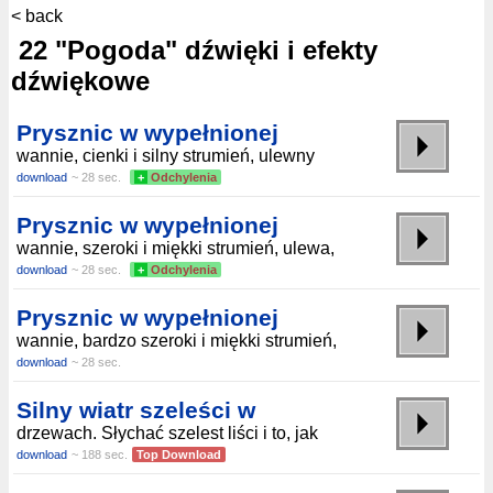
< back
22 "Pogoda" dźwięki i efekty
dźwiękowe
Prysznic w wypełnionej
wannie, cienki i silny strumień, ulewny
download
~ 28 sec.
+
Odchylenia
Prysznic w wypełnionej
wannie, szeroki i miękki strumień, ulewa,
download
~ 28 sec.
+
Odchylenia
Prysznic w wypełnionej
wannie, bardzo szeroki i miękki strumień,
download
~ 28 sec.
Silny wiatr szeleści w
drzewach. Słychać szelest liści i to, jak
download
~ 188 sec.
Top Download