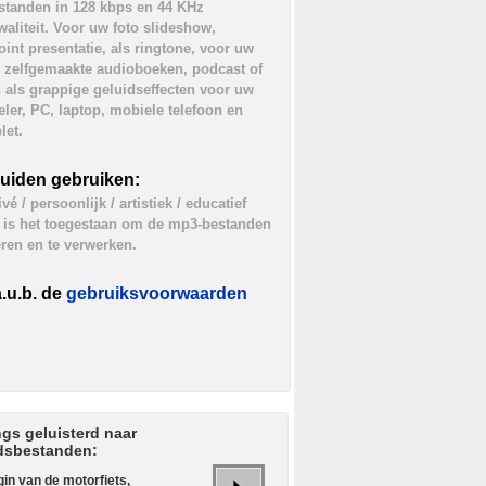
tanden in 128 kbps en 44 KHz
waliteit. Voor uw foto slideshow,
int presentatie, als ringtone, voor uw
, zelfgemaakte audioboeken, podcast of
als grappige geluidseffecten voor uw
ler, PC, laptop, mobiele telefoon en
let.
luiden gebruiken:
vé / persoonlijk / artistiek / educatief
 is het toegestaan om de mp3-bestanden
ëren en te verwerken.
.u.b. de
gebruiksvoorwaarden
gs geluisterd naar
dsbestanden:
in van de motorfiets,