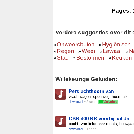
Pages:
Verdere suggesties over dit
Onweersbuien
Hygiënisch
»
»
Regen
Weer
Lawaai
N
»
»
»
»
Stad
Bestormen
Keuken
»
»
»
Willekeurige Geluiden:
Persluchthoorn van
vrachtwagen, spoorweg, hoorn als
download
~ 2 sec.
+
Variaties
CBR 400 RR voorbij, uit de
bocht, van links naar rechts, bouwjaa
download
~ 12 sec.