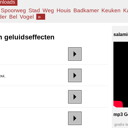
wnloads
Spoorweg
Stad
Weg
Houis
Badkamer
Keuken
K
der
Bel
Vogel
»
salami
 geluidseffecten
bui,
mp3 G
gratis 