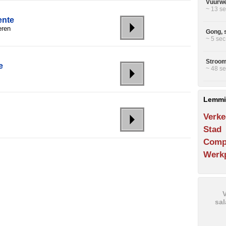
Vuurwe
~ 13 se
ente
eren
Gong, 
~ 5 sec
Stroom
e
~ 48 se
Lemmi
Verke
Stad
Comp
Werkp
V
sal