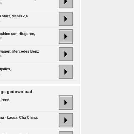
c.
start, diesel 2,4
.
hine centrifugeren,
c.
wagen: Mercedes Benz
c.
jnfles,
.
ngs gedownload:
irene,
.
ng - kassa, Cha Ching,
.