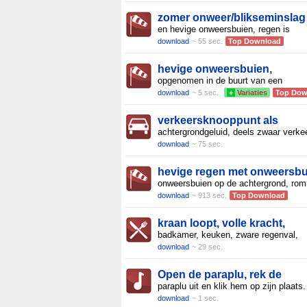
zomer onweer/blikseminslag
en hevige onweersbuien, regen is
download
~ 55 sec.
Top Download
hevige onweersbuien,
opgenomen in de buurt van een
download
~ 5 sec.
+
Variaties
Top Dow
verkeersknooppunt als
achtergrondgeluid, deels zwaar verkee
download
~ 75 sec.
hevige regen met onweersbu
onweersbuien op de achtergrond, ro
download
~ 913 sec.
Top Download
kraan loopt, volle kracht,
badkamer, keuken, zware regenval,
download
~ 29 sec.
Open de paraplu, rek de
paraplu uit en klik hem op zijn plaats.
download
~ 1 sec.