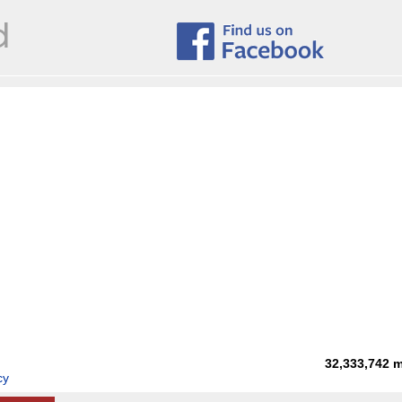
32,333,742
m
cy