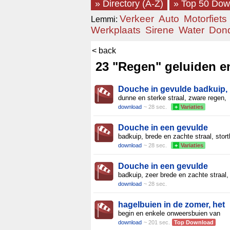
» Directory (A-Z)
» Top 50 Do
Verkeer
Auto
Motorfiets
Lemmi:
Werkplaats
Sirene
Water
Don
< back
23 "Regen" geluiden en
Douche in gevulde badkuip,
dunne en sterke straal, zware regen,
download
~ 28 sec.
+
Variaties
Douche in een gevulde
badkuip, brede en zachte straal, stort
download
~ 28 sec.
+
Variaties
Douche in een gevulde
badkuip, zeer brede en zachte straal,
download
~ 28 sec.
hagelbuien in de zomer, het
begin en enkele onweersbuien van
download
~ 201 sec.
Top Download