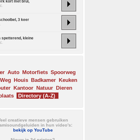
rk kort met brul,
c.
schoolbel, 3 keer
.
 spetterend, kleine
c.
er
Auto
Motorfiets
Spoorweg
Weg
Houis
Badkamer
Keuken
uter
Kantoor
Natuur
Dieren
laats
Directory (A-Z)
eel creatieve mensen gebruiken
amisoundgeluiden in hun video's:
bekijk op YouTube
Nieuw in 3d printen?