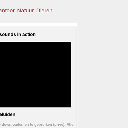
antoor
Natuur
Dieren
sounds in action
eluiden
te downloaden en te gebruiken (privé). Alle