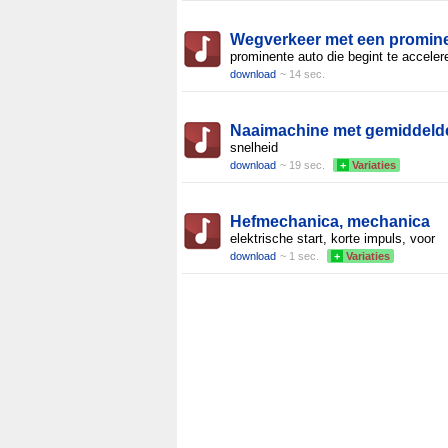
Wegverkeer met een promin
prominente auto die begint te acceler
download
~ 14 sec.
Naaimachine met gemiddeld
snelheid
download
~ 19 sec.
+
Variaties
Hefmechanica, mechanica
elektrische start, korte impuls, voor
download
~ 1 sec.
+
Variaties