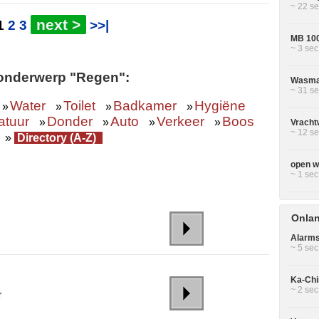
~ 22 se
next >
1
2
3
>>|
MB 100 
~ 3 sec
 onderwerp "Regen":
Wasmac
~ 31 se
Water
Toilet
Badkamer
Hygiëne
»
»
»
»
atuur
Donder
Auto
Verkeer
Boos
»
»
»
»
Vracht
~ 12 se
»
Directory (A-Z)
open wi
~ 1 sec
Onla
Alarms
~ 5 sec
Ka-Chi
~ 2 sec
r