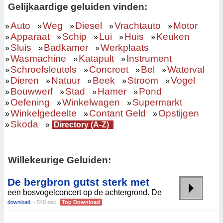
Gelijkaardige geluiden vinden:
Auto
Weg
Diesel
Vrachtauto
Motor
»
»
»
»
»
Apparaat
Schip
Lui
Huis
Keuken
»
»
»
»
»
Sluis
Badkamer
Werkplaats
»
»
»
Wasmachine
Katapult
Instrument
»
»
»
Schroefsleutels
Concreet
Bel
Waterval
»
»
»
»
Dieren
Natuur
Beek
Stroom
Vogel
»
»
»
»
»
Bouwwerf
Stad
Hamer
Pond
»
»
»
»
Oefening
Winkelwagen
Supermarkt
»
»
»
Winkelgedeelte
Contant Geld
Opstijgen
»
»
»
Skoda
»
»
Directory (A-Z)
Willekeurige Geluiden:
De bergbron gutst sterk met
een bosvogelconcert op de achtergrond. De
download
~ 540 sec.
Top Download