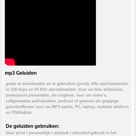
mp3 Geluiden
gratis te downloaden en te gebruiken (privé). Alle mp3-bestanden
in 128 kbps en 44 KHz stereokwaliteit. Voor uw foto slideshow,
powerpoint presentatie, als ringtone, voor uw video's,
zelfgemaakte audioboeken, podcast of gewoon als grappige
geluidseffecten voor uw MP3-speler, PC, laptop, mobiele telefoon
en PDA/tablet.
De geluiden gebruiken:
Voor privé / persoonlijk / artistiek / educatief gebruik is het