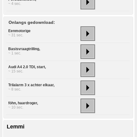
~ 4 sec.
Onlangs gedownload:
Eenmotorige
~ 31 sec.
Basisvraagtrilling,
~ 1 sec.
Audi A4 2.0 TDI, start,
~ 15 sec.
Trilalarm 3 x achter elkaar,
~ 8 sec.
föhn, haardroger,
~ 10 sec.
Lemmi