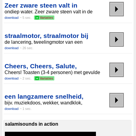
Zeer zware steen valt in
ondiep water. Zeer zware steen valt in de
download
~ 5 sec.
+
Variaties
straalmotor, straalmotor bij
de lancering, tweelingmotor van een
download
~ 26 sec.
Cheers, Cheers, Salute,
Cheers! Toasten (3-4 personen) met gevulde
download
~ 2 sec.
+
Variaties
een langzamere snelheid,
bijv. muziekdoos, wekker, wandklok,
download
~ 1 sec.
salamisounds in action