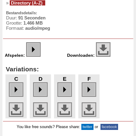
»
Directory (A-Z)
Bestandsdetails:
Duur:
91 Seconden
Grootte:
1.466 MB
Formaat:
audio/mpeg
Afspelen:
Downloaden:
Variations:
C
D
E
F
You like free sounds? Please share:
or
twitter
facebook