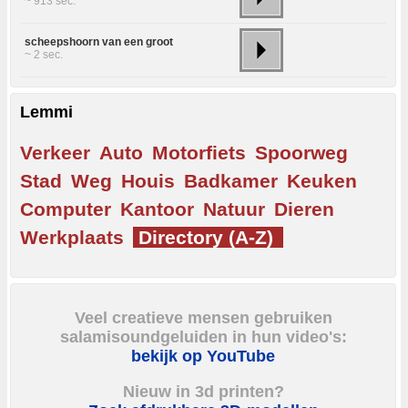
~ 913 sec.
scheepshoorn van een groot
~ 2 sec.
Lemmi
Verkeer
Auto
Motorfiets
Spoorweg
Stad
Weg
Houis
Badkamer
Keuken
Computer
Kantoor
Natuur
Dieren
Werkplaats
Directory (A-Z)
Veel creatieve mensen gebruiken
salamisoundgeluiden in hun video's:
bekijk op YouTube
Nieuw in 3d printen?