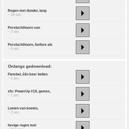
Regen met donder, lang
~ 26 sec.
Persluchthoorn van
~ 2 sec.
Persluchthoorn, fanfare als
~ 6 sec.
Onlangs gedownload:
Fietsbel, één keer bellen
~ 1 sec.
sfx: PowerUp #19, games,
~ 1 sec.
Loeien van koeien,
~ 2 sec.
hevige regen met