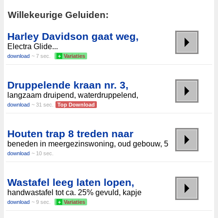
Willekeurige Geluiden:
Harley Davidson gaat weg,
Electra Glide...
download
~ 7 sec.
+
Variaties
Druppelende kraan nr. 3,
langzaam druipend, waterdruppelend,
download
~ 31 sec.
Top Download
Houten trap 8 treden naar
beneden in meergezinswoning, oud gebouw, 5
download
~ 10 sec.
Wastafel leeg laten lopen,
handwastafel tot ca. 25% gevuld, kapje
download
~ 9 sec.
+
Variaties