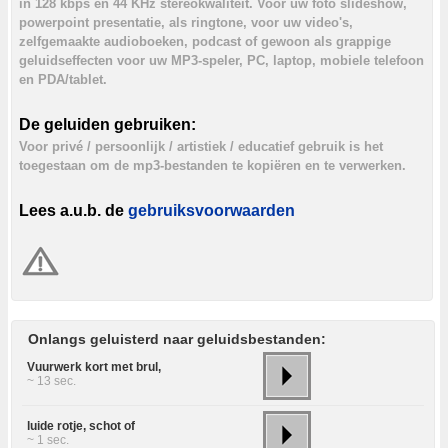
in 128 kbps en 44 KHz stereokwaliteit. Voor uw foto slideshow,
powerpoint presentatie, als ringtone, voor uw video's,
zelfgemaakte audioboeken, podcast of gewoon als grappige
geluidseffecten voor uw MP3-speler, PC, laptop, mobiele telefoon
en PDA/tablet.
De geluiden gebruiken:
Voor privé / persoonlijk / artistiek / educatief gebruik is het
toegestaan om de mp3-bestanden te kopiëren en te verwerken.
Lees a.u.b. de
gebruiksvoorwaarden
Onlangs geluisterd naar geluidsbestanden:
Vuurwerk kort met brul,
~ 13 sec.
luide rotje, schot of
~ 1 sec.