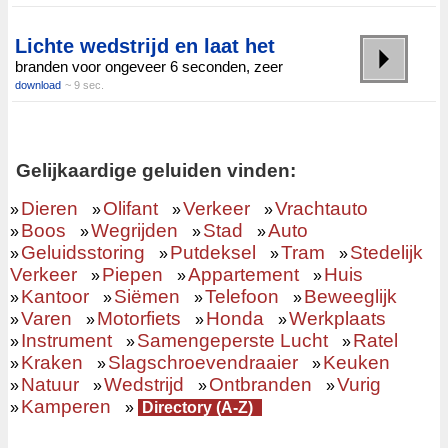
Lichte wedstrijd en laat het
branden voor ongeveer 6 seconden, zeer
download
~ 9 sec.
Gelijkaardige geluiden vinden:
Dieren
Olifant
Verkeer
Vrachtauto
»
»
»
»
Boos
Wegrijden
Stad
Auto
»
»
»
»
Geluidsstoring
Putdeksel
Tram
Stedelijk
»
»
»
»
Verkeer
Piepen
Appartement
Huis
»
»
»
Kantoor
Siëmen
Telefoon
Beweeglijk
»
»
»
»
Varen
Motorfiets
Honda
Werkplaats
»
»
»
»
Instrument
Samengeperste Lucht
Ratel
»
»
»
Kraken
Slagschroevendraaier
Keuken
»
»
»
Natuur
Wedstrijd
Ontbranden
Vurig
»
»
»
»
Kamperen
»
»
Directory (A-Z)