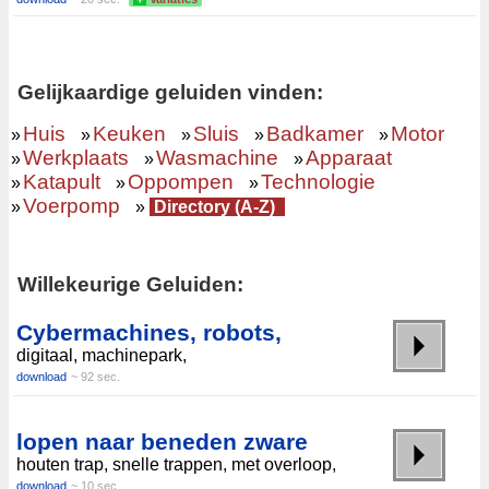
Gelijkaardige geluiden vinden:
Huis
Keuken
Sluis
Badkamer
Motor
»
»
»
»
»
Werkplaats
Wasmachine
Apparaat
»
»
»
Katapult
Oppompen
Technologie
»
»
»
Voerpomp
»
»
Directory (A-Z)
Willekeurige Geluiden:
Cybermachines, robots,
digitaal, machinepark,
download
~ 92 sec.
lopen naar beneden zware
houten trap, snelle trappen, met overloop,
download
~ 10 sec.