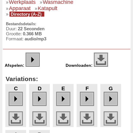
Werkplaats
Wasmachine
»
»
Apparaat
Katapult
»
»
»
Directory (A-Z)
Bestandsdetails:
Duur:
22 Seconden
Grootte:
0.366 MB
Formaat:
audio/mp3
Afspelen:
Downloaden:
Variations:
C
D
E
F
G