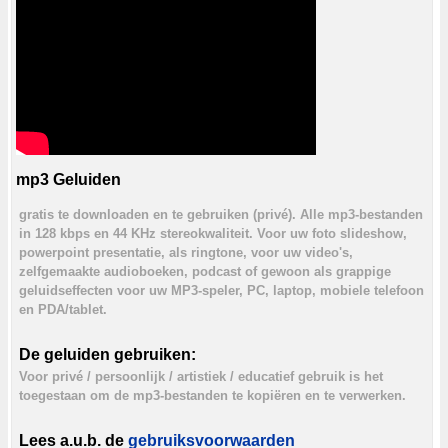
mp3 Geluiden
gratis te downloaden en te gebruiken (privé). Alle mp3-bestanden
in 128 kbps en 44 KHz stereokwaliteit. Voor uw foto slideshow,
powerpoint presentatie, als ringtone, voor uw video's,
zelfgemaakte audioboeken, podcast of gewoon als grappige
geluidseffecten voor uw MP3-speler, PC, laptop, mobiele telefoon
en PDA/tablet.
De geluiden gebruiken:
Voor privé / persoonlijk / artistiek / educatief gebruik is het
toegestaan om de mp3-bestanden te kopiëren en te verwerken.
Lees a.u.b. de
gebruiksvoorwaarden