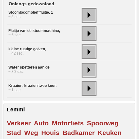
Onlangs gedownload:
Stoomlocomotief fluitje, 1
~ 5 sec.
Fluitje van de stoommachine,
~ 5 sec.
kleine rustige golven,
~ 42 sec.
Water spetteren aan de
~ 80 sec.
Kraaien, kraaien twee keer,
~ 1 sec.
Lemmi
Verkeer
Auto
Motorfiets
Spoorweg
Stad
Weg
Houis
Badkamer
Keuken