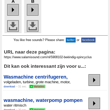
A
B
You like free sounds? Please share:
or
twitter
facebook
URL naar deze pagina:
Dit kan ook interessant zijn voor u...:
Wasmachine centrifugeren,
volgeladen, turbine, grote machine, motor,
download
~ 31 sec.
+
Variaties
wasmachine, waterpomp pompen
water ritmisch
download
~ 20 sec.
+
Variaties