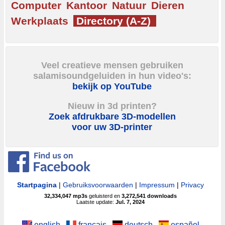
Computer
Kantoor
Natuur
Dieren
Werkplaats
Directory (A-Z)
Veel creatieve mensen gebruiken
salamisoundgeluiden in hun video's:
bekijk op YouTube
Nieuw in 3d printen?
Zoek afdrukbare 3D-modellen
voor uw 3D-printer
Startpagina
|
Gebruiksvoorwaarden
|
Impressum
|
Privacy
32,334,047
mp3s
geluisterd en
3,272,541
downloads
Laatste update:
Jul. 7, 2024
english
français
deutsch
español