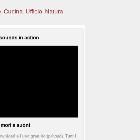
o
Cucina
Ufficio
Natura
sounds in action
mori e suoni
ownload e l'uso gratuito (privato). Tutti i