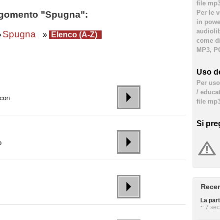
file mp
Per le 
'argomento "Spugna":
in powe
audioli
Spugna
»
»
Elenco (A-Z)
come div
MP3, PC
Uso de
Per uso 
/ educa
 con
file mp3
Si pre
o
Recen
La par
~ 7 sec