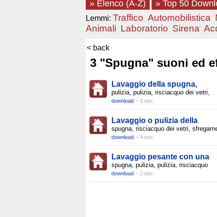
» Elenco (A-Z)
» Top 50 Down
Traffico
Automobilistica
Lemmi:
Animali
Laboratorio
Sirena
Ac
< back
3 "Spugna" suoni ed ef
Lavaggio della spugna,
pulizia, pulizia, risciacquo dei vetri,
download
~ 2 sec.
Lavaggio o pulizia della
spugna, risciacquo dei vetri, sfregam
download
~ 4 sec.
Lavaggio pesante con una
spugna, pulizia, pulizia, risciacquo
download
~ 2 sec.