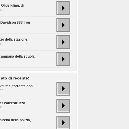
 Glide Idling, di
c.
 Davidson 883 Iron
.
io della stazione,
c.
campana della scuola,
.
cato di recente:
 fiume, torrente con
ec.
er calcestruzzo
c.
sirena della polizia,
.