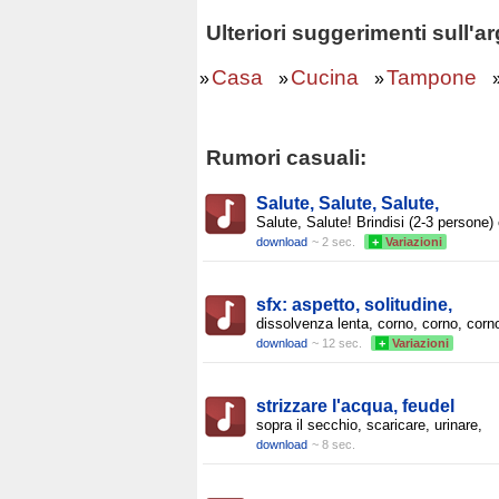
Ulteriori suggerimenti sull
Casa
Cucina
Tampone
»
»
»
Rumori casuali:
Salute, Salute, Salute,
Salute, Salute! Brindisi (2-3 persone)
download
~ 2 sec.
+
Variazioni
sfx: aspetto, solitudine,
dissolvenza lenta, corno, corno, corn
download
~ 12 sec.
+
Variazioni
strizzare l'acqua, feudel
sopra il secchio, scaricare, urinare,
download
~ 8 sec.