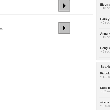
Electra
~ 18 se
Harley
~ 5 sec
i,
Annunc
~ 15 se
Gong, 
~ 9 sec
Scari
Piccolo
~ 119 s
Sega p
~ 82 se
sirena 
~ 4 sec