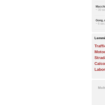
Macchi
~ 30 se
Gong, 
~ 6 sec
Lemmi
Traff
Motoc
Strad
Calco
Labor
Molt