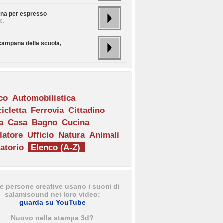
na per espresso
c.
campana della scuola,
.
ico
Automobilistica
icletta
Ferrovia
Cittadino
a
Casa
Bagno
Cucina
latore
Ufficio
Natura
Animali
atorio
Elenco (A-Z)
e persone creative usano i suoni di
salamisound nei loro video:
guarda su YouTube
Nuovo nella stampa 3d?