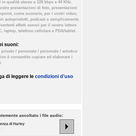
3 in qualità stereo a 128 kbps e 44 KHz.
vostre presentazioni di foto, presentazioni
rpoint, come suonerie, per i vostri video,
bri autoprodotti, podcast o semplicemente
ertenti effetti sonori per il vostro lettore
, laptop, telefono cellulare e PDA/tablet.
i suoni:
privato / personale / personale / artistico
tivo è consentito copiare ed elaborare i
.
ga di leggere le
condizioni d'uso
temente ascoltato i file audio:
tenza di Harley
.