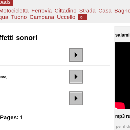
loads
Motocicletta
Ferrovia
Cittadino
Strada
Casa
Bagn
qua
Tuono
Campana
Uccello
»
salami
fetti sonori
ento,
mp3 ru
Pages:
1
per il d