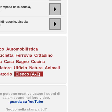
campana della scuola,
.
 di ruscello, piccola
c.
ico
Automobilistica
icletta
Ferrovia
Cittadino
a
Casa
Bagno
Cucina
latore
Ufficio
Natura
Animali
atorio
Elenco (A-Z)
e persone creative usano i suoni di
salamisound nei loro video:
guarda su YouTube
Nuovo nella stampa 3d?