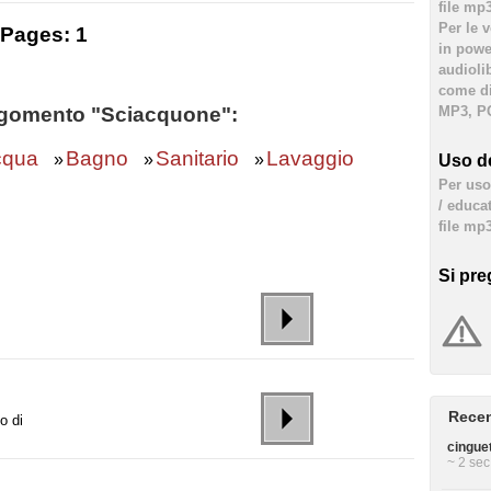
file mp
Per le 
Pages:
1
in powe
audioli
come div
'argomento "Sciacquone":
MP3, PC
cqua
Bagno
Sanitario
Lavaggio
»
»
»
Uso de
Per uso 
/ educa
file mp3
Si pre
Recen
o di
cinguett
~ 2 sec