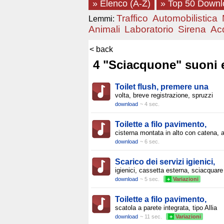
» Elenco (A-Z)
» Top 50 Down
Traffico
Automobilistica
Lemmi:
Animali
Laboratorio
Sirena
Ac
< back
4 "Sciacquone" suoni ed
Toilet flush, premere una
volta, breve registrazione, spruzzi
download
~ 4 sec.
Toilette a filo pavimento,
cisterna montata in alto con catena, 
download
~ 6 sec.
Scarico dei servizi igienici,
igienici, cassetta esterna, sciacquar
download
~ 5 sec.
+
Variazioni
Toilette a filo pavimento,
scatola a parete integrata, tipo Allia
download
~ 11 sec.
+
Variazioni