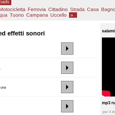
loads
Motocicletta
Ferrovia
Cittadino
Strada
Casa
Bagn
qua
Tuono
Campana
Uccello
»
salami
 effetti sonori
a
e una
mp3 ru
per il d