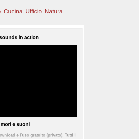
o
Cucina
Ufficio
Natura
sounds in action
mori e suoni
ownload e l'uso gratuito (privato). Tutti i