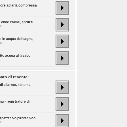
tore ad aria compressa
.
e onde calme, spruzzi
c.
e in acqua del bagno,
c.
tto acqua al lavabo
.
cato di recente:
di allarme, sistema
.
g - registratore di
.
spettacolo pirotecnico
c.