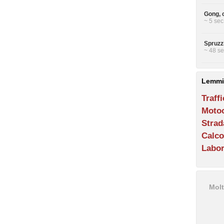
Gong, 
~ 5 sec
Spruzzi
~ 48 se
Lemmi
Traff
Motoc
Strad
Calco
Labor
Molt