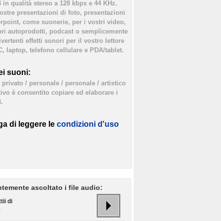
3 in qualità stereo a 128 kbps e 44 KHz.
vostre presentazioni di foto, presentazioni
rpoint, come suonerie, per i vostri video,
bri autoprodotti, podcast o semplicemente
ertenti effetti sonori per il vostro lettore
, laptop, telefono cellulare e PDA/tablet.
i suoni:
privato / personale / personale / artistico
tivo è consentito copiare ed elaborare i
.
ga di leggere le
condizioni d'uso
temente ascoltato i file audio:
ii di
.