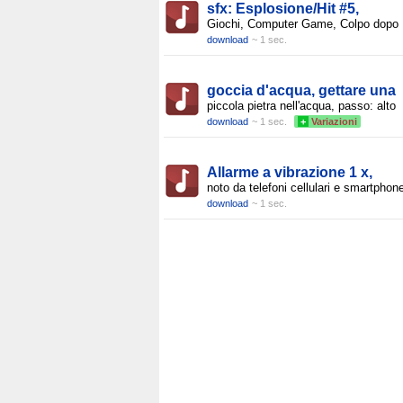
sfx: Esplosione/Hit #5,
Giochi, Computer Game, Colpo dopo
download
~ 1 sec.
goccia d'acqua, gettare una
piccola pietra nell'acqua, passo: alto
download
~ 1 sec.
+
Variazioni
Allarme a vibrazione 1 x,
noto da telefoni cellulari e smartphon
download
~ 1 sec.