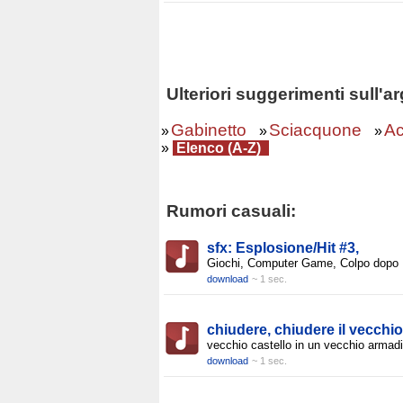
Ulteriori suggerimenti sull
Gabinetto
Sciacquone
A
»
»
»
»
Elenco (A-Z)
Rumori casuali:
sfx: Esplosione/Hit #3,
Giochi, Computer Game, Colpo dopo
download
~ 1 sec.
chiudere, chiudere il vecchio
vecchio castello in un vecchio armadi
download
~ 1 sec.