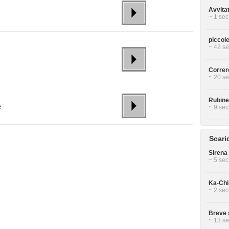
Avvita
~ 1 sec
piccol
~ 42 se
Correr
~ 20 se
Rubine
e
~ 9 sec
Scari
Sirena 
~ 5 sec
Ka-Chin
~ 2 sec
Breve 
~ 13 se