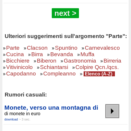
next >
Ulteriori suggerimenti sull'argomento "Parte":
Parte
Clacson
Spuntino
Carnevalesco
»
»
»
»
Cucina
Birra
Bevanda
Muffa
»
»
»
»
Bicchiere
Biberon
Gastronomia
Birreria
»
»
»
»
Vitivinicolo
Schiantarsi
Colpire Qcn./qcs.
»
»
»
Capodanno
Compleanno
»
»
»
Elenco (A-Z)
Rumori casuali:
Monete, verso una montagna di
di monete in euro
download
~ 3 sec.