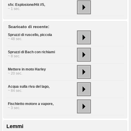
sfx: Esplosione/Hit #5,
~ 1 sec.
Scaricato di recente:
Spruzzi di ruscello, piccola
~ 48 sec.
Spruzzi di Bach con richiami
~ 8 sec.
Mettere in moto Harley
~ 20 sec.
Acqua sulla riva del lago,
~ 84 sec.
Fischietto motore a vapore,
~ 3 sec.
Lemmi