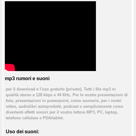
mp3 rumori e suoni
per il download e l'uso gratuito (privato). Tutti i file mp3 in
qualità stereo a 128 kbps e 44 KHz. Per le vostre presentazioni di
foto, presentazioni in powerpoint, come suonerie, per i vostri
video, audiolibri autoprodotti, podcast o semplicemente come
divertenti effetti sonori per il vostro lettore MP3, PC, laptop,
telefono cellulare e PDA/tablet.
Uso dei suoni: