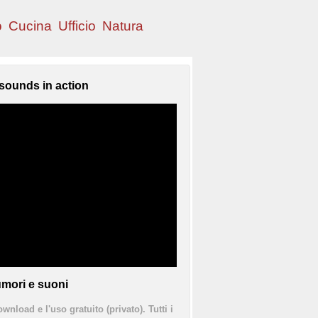
o
Cucina
Ufficio
Natura
sounds in action
mori e suoni
ownload e l'uso gratuito (privato). Tutti i