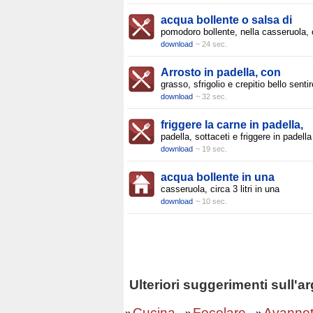
acqua bollente o salsa di
pomodoro bollente, nella casseruola,
download
~ 24 sec.
Arrosto in padella, con
grasso, sfrigolio e crepitio bello sentir
download
~ 32 sec.
friggere la carne in padella,
padella, sottaceti e friggere in padella
download
~ 19 sec.
acqua bollente in una
casseruola, circa 3 litri in una
download
~ 10 sec.
Ulteriori suggerimenti sull'
Cucina
Focolare
Avannot