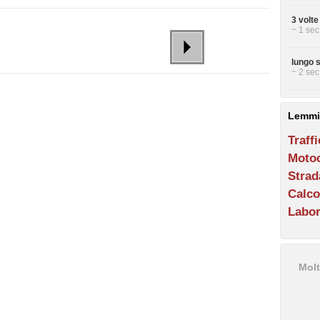
3 volt
~ 1 sec
lungo 
~ 2 sec
Lemmi
Traff
Motoc
Strad
Calco
Labor
Molt