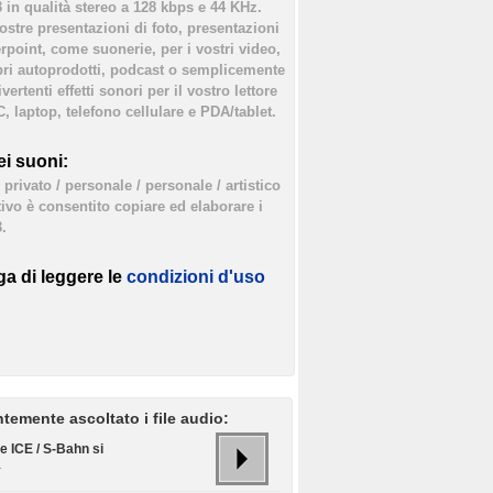
3 in qualità stereo a 128 kbps e 44 KHz.
vostre presentazioni di foto, presentazioni
rpoint, come suonerie, per i vostri video,
bri autoprodotti, podcast o semplicemente
ertenti effetti sonori per il vostro lettore
, laptop, telefono cellulare e PDA/tablet.
i suoni:
privato / personale / personale / artistico
tivo è consentito copiare ed elaborare i
.
ga di leggere le
condizioni d'uso
temente ascoltato i file audio:
e ICE / S-Bahn si
.