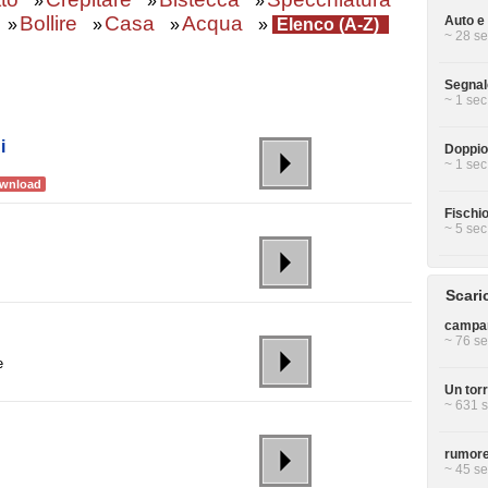
»
»
»
Bollire
Casa
Acqua
Auto e
»
»
»
»
Elenco (A-Z)
~ 28 se
Segnal
~ 1 sec
i
Doppio
~ 1 sec
wnload
Fischi
~ 5 sec
Scari
campan
~ 76 se
e
Un tor
~ 631 s
rumore
~ 45 se