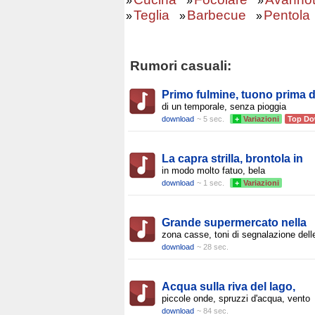
»
»
»
Teglia
Barbecue
Pentola
»
»
»
Rumori casuali:
Primo fulmine, tuono prima d
di un temporale, senza pioggia
download
~ 5 sec.
+
Variazioni
Top Do
La capra strilla, brontola in
in modo molto fatuo, bela
download
~ 1 sec.
+
Variazioni
Grande supermercato nella
zona casse, toni di segnalazione dell
download
~ 28 sec.
Acqua sulla riva del lago,
piccole onde, spruzzi d'acqua, vento
download
~ 84 sec.