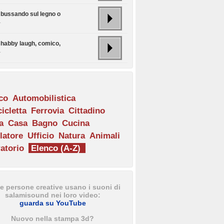
e bussando sul legno o
.
shabby laugh, comico,
.
ico
Automobilistica
icletta
Ferrovia
Cittadino
a
Casa
Bagno
Cucina
latore
Ufficio
Natura
Animali
atorio
Elenco (A-Z)
e persone creative usano i suoni di
salamisound nei loro video:
guarda su YouTube
Nuovo nella stampa 3d?