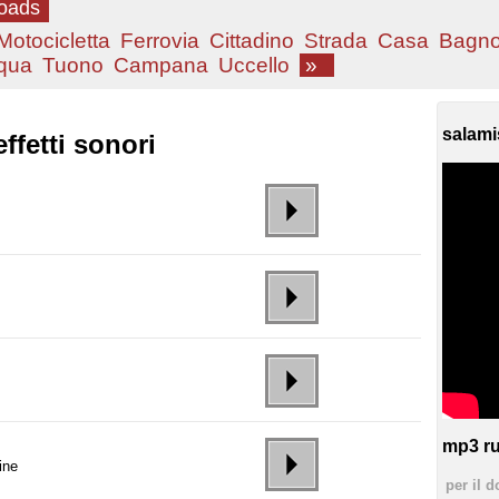
loads
Motocicletta
Ferrovia
Cittadino
Strada
Casa
Bagn
qua
Tuono
Campana
Uccello
»
salami
ffetti sonori
mp3 ru
ine
per il d