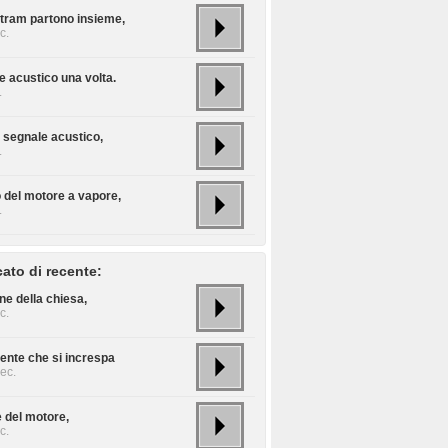
 tram partono insieme,
c.
e acustico una volta.
.
 segnale acustico,
.
o del motore a vapore,
.
cato di recente:
e della chiesa,
c.
rente che si increspa
ec.
 del motore,
c.