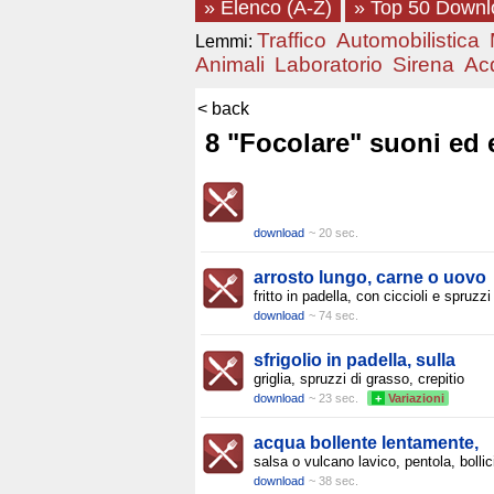
» Elenco (A-Z)
» Top 50 Down
Traffico
Automobilistica
Lemmi:
Animali
Laboratorio
Sirena
Ac
< back
8 "Focolare" suoni ed e
download
~ 20 sec.
arrosto lungo, carne o uovo
fritto in padella, con ciccioli e spruzzi
download
~ 74 sec.
sfrigolio in padella, sulla
griglia, spruzzi di grasso, crepitio
download
~ 23 sec.
+
Variazioni
acqua bollente lentamente,
salsa o vulcano lavico, pentola, bollic
download
~ 38 sec.