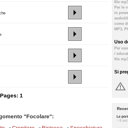
file mp
Per le 
in powe
 che
audioli
come div
MP3, PC
e
Uso de
Per uso 
/ educa
file mp3
Si pre
Pages:
1
Recen
argomento "Focolare":
Le port
~ 8 sec
to
Crepitare
Bistecca
Specchiatura