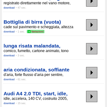
registrato direttamente nel vano motore,
download
~ 47 sec.
Bottiglia di birra (vuota)
cade sul pavimento e scheggiata, altezza
download
~ 1 sec.
+
Variazioni
lunga risata malandata,
comico, fumetto, cartone animato, tono
download
~ 3 sec.
aria condizionata, soffiante
d'aria, forte flusso d'aria per sentire,
download
~ 61 sec.
Audi A4 2.0 TDI, start, idle,
idle, accelera, 140 CV, costruito 2005,
download
~ 15 sec.