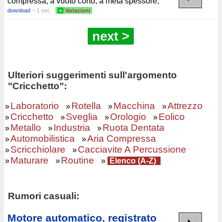
compressa, a vuoto corto, a metà spessore,
download
~ 1 sec.
+
Variazioni
next >
Ulteriori suggerimenti sull'argomento
"Cricchetto":
Laboratorio
Rotella
Macchina
Attrezzo
»
»
»
»
Cricchetto
Sveglia
Orologio
Eolico
»
»
»
»
Metallo
Industria
Ruota Dentata
»
»
»
Automobilistica
Aria Compressa
»
»
Scricchiolare
Cacciavite A Percussione
»
»
Maturare
Routine
»
»
»
Elenco (A-Z)
Rumori casuali:
Motore automatico, registrato