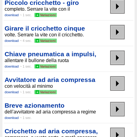
Piccolo cricchetto - giro
completo. Serrare la vite con il
download
~ 1 sec.
+
Variazioni
Girare il cricchetto cinque
volte. Serrare la vite con il cricchetto.
download
~ 4 sec.
+
Variazioni
Chiave pneumatica a impulsi,
allentare il bullone della ruota
download
~ 1 sec.
+
Variazioni
Avvitatore ad aria compressa
con velocità al minimo
download
~ 1 sec.
+
Variazioni
Breve azionamento
dell'avvitatore ad aria compressa a regime
download
~ 1 sec.
Cricchetto ad aria compressa,