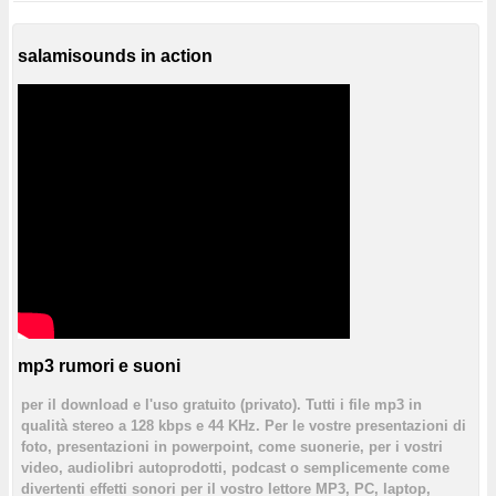
salamisounds in action
mp3 rumori e suoni
per il download e l'uso gratuito (privato). Tutti i file mp3 in
qualità stereo a 128 kbps e 44 KHz. Per le vostre presentazioni di
foto, presentazioni in powerpoint, come suonerie, per i vostri
video, audiolibri autoprodotti, podcast o semplicemente come
divertenti effetti sonori per il vostro lettore MP3, PC, laptop,