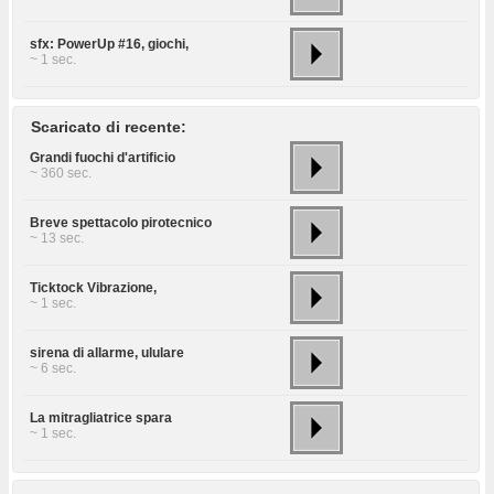
sfx: PowerUp #16, giochi,
~ 1 sec.
Scaricato di recente:
Grandi fuochi d'artificio
~ 360 sec.
Breve spettacolo pirotecnico
~ 13 sec.
Ticktock Vibrazione,
~ 1 sec.
sirena di allarme, ululare
~ 6 sec.
La mitragliatrice spara
~ 1 sec.