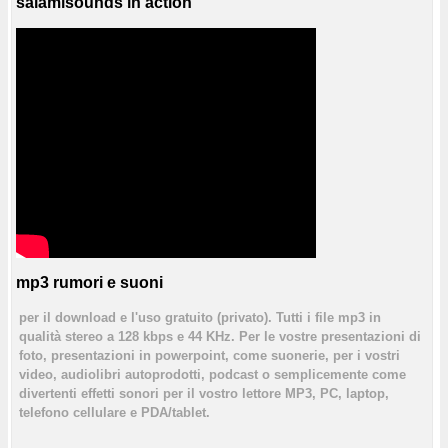
salamisounds in action
mp3 rumori e suoni
per il download e l'uso gratuito (privato). Tutti i file mp3 in
qualità stereo a 128 kbps e 44 KHz. Per le vostre presentazioni di
foto, presentazioni in powerpoint, come suonerie, per i vostri
video, audiolibri autoprodotti, podcast o semplicemente come
divertenti effetti sonori per il vostro lettore MP3, PC, laptop,
telefono cellulare e PDA/tablet.