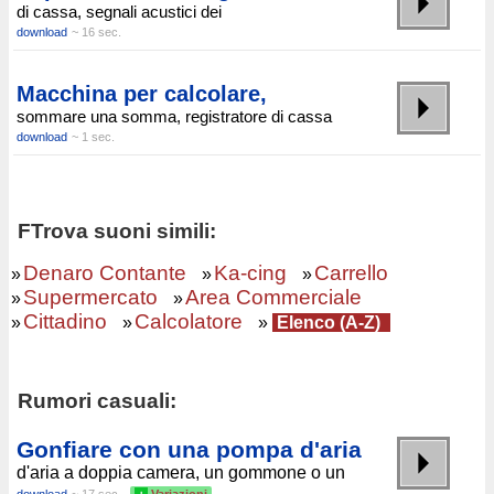
di cassa, segnali acustici dei
download
~ 16 sec.
Macchina per calcolare,
sommare una somma, registratore di cassa
download
~ 1 sec.
FTrova suoni simili:
Denaro Contante
Ka-cing
Carrello
»
»
»
Supermercato
Area Commerciale
»
»
Cittadino
Calcolatore
»
»
»
Elenco (A-Z)
Rumori casuali:
Gonfiare con una pompa d'aria
d'aria a doppia camera, un gommone o un