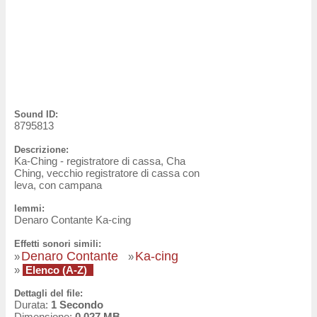
Sound ID:
8795813
Descrizione:
Ka-Ching - registratore di cassa, Cha
Ching, vecchio registratore di cassa con
leva, con campana
lemmi:
Denaro Contante Ka-cing
Effetti sonori simili:
Denaro Contante
Ka-cing
»
»
»
Elenco (A-Z)
Dettagli del file:
Durata:
1 Secondo
Dimensione:
0.027 MB