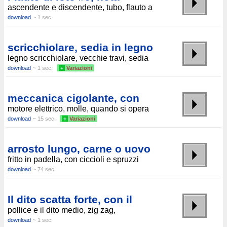
ascendente e discendente, tubo, flauto a
download
~ 1 sec.
scricchiolare, sedia in legno
legno scricchiolare, vecchie travi, sedia
download
~ 1 sec.
+
Variazioni
meccanica cigolante, con
motore elettrico, molle, quando si opera
download
~ 15 sec.
+
Variazioni
arrosto lungo, carne o uovo
fritto in padella, con ciccioli e spruzzi
download
~ 74 sec.
Il dito scatta forte, con il
pollice e il dito medio, zig zag,
download
~ 1 sec.