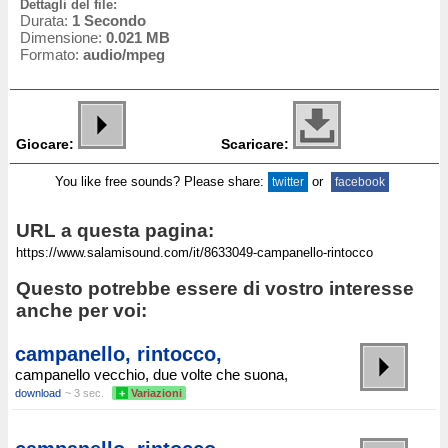
Dettagli del file:
Durata:
1 Secondo
Dimensione:
0.021 MB
Formato:
audio/mpeg
Giocare:
Scaricare:
You like free sounds? Please share:
or
twitter
facebook
URL a questa pagina:
Questo potrebbe essere di vostro interesse
anche per voi:
campanello, rintocco,
campanello vecchio, due volte che suona,
download
~ 3 sec.
+
Variazioni