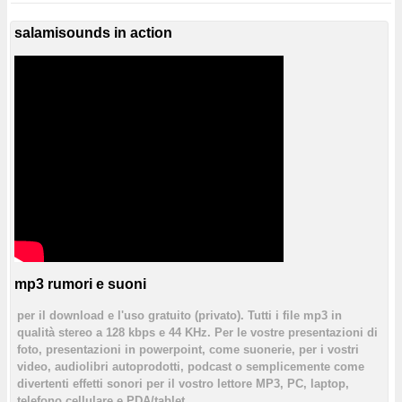
salamisounds in action
mp3 rumori e suoni
per il download e l'uso gratuito (privato). Tutti i file mp3 in
qualità stereo a 128 kbps e 44 KHz. Per le vostre presentazioni di
foto, presentazioni in powerpoint, come suonerie, per i vostri
video, audiolibri autoprodotti, podcast o semplicemente come
divertenti effetti sonori per il vostro lettore MP3, PC, laptop,
telefono cellulare e PDA/tablet.