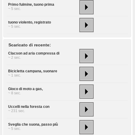
Primo fulmine, tuono prima
~ 5 sec.
tuono violento, registrato
~ 5 sec.
Scaricato di recente:
Clacson ad aria compressa di
~ 2 sec.
Bicicletta campana, suonare
~ 1 sec.
Gioco di moto a gas,
~ 8 sec.
Uccelli nella foresta con
~ 231 sec.
Sveglia che suona, passo più
~ 5 sec.