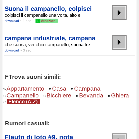
Suona il campanello, colpisci
colpisci il campanello una volta, alto e
download
~ 1 sec.
+
Variazioni
campana industriale, campana
che suona, vecchio campanello, suona tre
download
~ 3 sec.
FTrova suoni simili:
Appartamento
Casa
Campana
»
»
»
Campanello
Bicchiere
Bevanda
Ghiera
»
»
»
»
»
Elenco (A-Z)
Rumori casuali:
Flauto di loto #9, nota