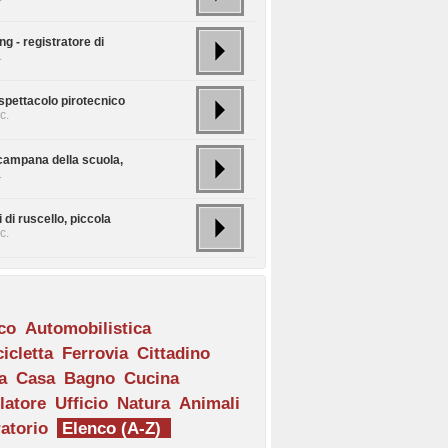
g - registratore di
.
spettacolo pirotecnico
c.
campana della scuola,
.
 di ruscello, piccola
c.
ico
Automobilistica
icletta
Ferrovia
Cittadino
a
Casa
Bagno
Cucina
latore
Ufficio
Natura
Animali
atorio
Elenco (A-Z)