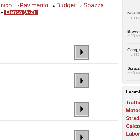
enico
Pavimento
Budget
Spazza
»
»
»
»
Elenco (A-Z)
Ka-Chin
~ 2 sec
Breve 
~ 13 se
Gong, 
~ 5 sec
Spruzzi
~ 48 se
Lemmi
Traff
Motoc
Strad
Calco
Labor