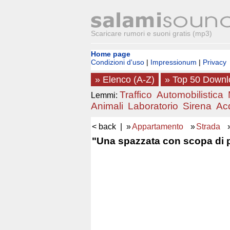
Scaricare rumori e suoni gratis (mp3)
Home page
Condizioni d'uso
|
Impressionum
|
Privacy
» Elenco (A-Z)
» Top 50 Down
Traffico
Automobilistica
Lemmi:
Animali
Laboratorio
Sirena
Ac
< back
| »
Appartamento
»
Strada
"Una spazzata con scopa di p