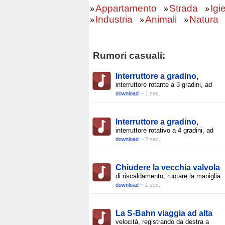
Appartamento
Strada
Igi
»
»
»
Industria
Animali
Natura
»
»
»
Rumori casuali:
Interruttore a gradino,
interruttore rotante a 3 gradini, ad
download
~ 1 sec.
Interruttore a gradino,
interruttore rotativo a 4 gradini, ad
download
~ 2 sec.
Chiudere la vecchia valvola
di riscaldamento, ruotare la maniglia
download
~ 1 sec.
La S-Bahn viaggia ad alta
velocità, registrando da destra a