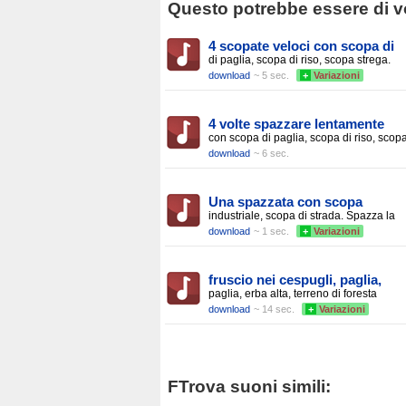
Questo potrebbe essere di vo
4 scopate veloci con scopa di
di paglia, scopa di riso, scopa strega.
download
~ 5 sec.
+
Variazioni
4 volte spazzare lentamente
con scopa di paglia, scopa di riso, scop
download
~ 6 sec.
Una spazzata con scopa
industriale, scopa di strada. Spazza la
download
~ 1 sec.
+
Variazioni
fruscio nei cespugli, paglia,
paglia, erba alta, terreno di foresta
download
~ 14 sec.
+
Variazioni
FTrova suoni simili: