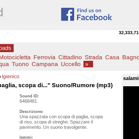
32,333,71
loads
Motocicletta
Ferrovia
Cittadino
Strada
Casa
Bagn
qua
Tuono
Campana
Uccello
»
»
Igienico
salami
aglia, scopa di..." Suono/Rumore (mp3)
Sound ID:
6468481
Descrizione:
Una spazzata con scopa di paglia, scopa
di riso, scopa di streghe. Spazzare il
pavimento. Un suono travolgente.
lemmi: