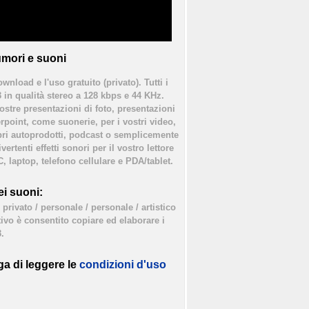
mori e suoni
ownload e l'uso gratuito (privato). Tutti i
3 in qualità stereo a 128 kbps e 44 KHz.
vostre presentazioni di foto, presentazioni
rpoint, come suonerie, per i vostri video,
bri autoprodotti, podcast o semplicemente
ertenti effetti sonori per il vostro lettore
, laptop, telefono cellulare e PDA/tablet.
i suoni:
privato / personale / personale / artistico
tivo è consentito copiare ed elaborare i
.
ga di leggere le
condizioni d'uso