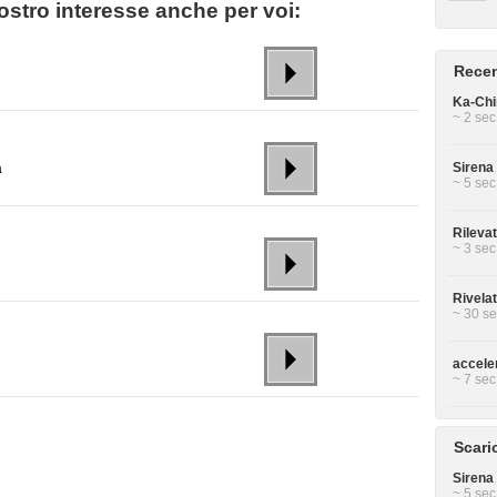
stro interesse anche per voi:
Recen
Ka-Chin
~ 2 sec
Sirena 
a
~ 5 sec
Rilevat
~ 3 sec
Rivela
~ 30 se
accele
~ 7 sec
Scari
Sirena 
~ 5 sec