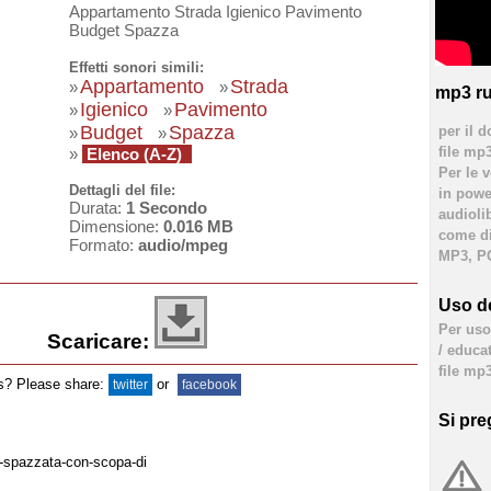
Appartamento Strada Igienico Pavimento
Budget Spazza
Effetti sonori simili:
Appartamento
Strada
»
»
mp3 ru
Igienico
Pavimento
»
»
Budget
Spazza
per il d
»
»
file mp
»
Elenco (A-Z)
Per le 
Dettagli del file:
in powe
Durata:
1 Secondo
audioli
Dimensione:
0.016 MB
come div
Formato:
audio/mpeg
MP3, PC
Uso de
Per uso 
Scaricare:
/ educa
file mp3
ds? Please share:
or
twitter
facebook
Si pre