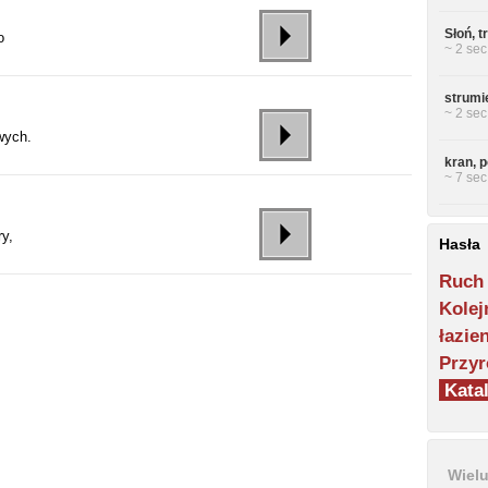
Słoń, t
o
~ 2 sec
strumi
~ 2 sec
wych.
kran, 
~ 7 sec
ry,
Hasła
Ruch
Kolej
łazie
Przyr
Katal
Wiel