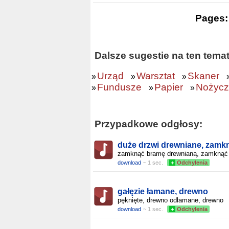
Pages
Dalsze sugestie na ten temat
Urząd
Warsztat
Skaner
»
»
»
Fundusze
Papier
Nożycz
»
»
»
Przypadkowe odgłosy:
duże drzwi drewniane, zamk
zamknąć bramę drewnianą, zamknąć
download
~ 1 sec.
+
Odchylenia
gałęzie łamane, drewno
pęknięte, drewno odłamane, drewno
download
~ 1 sec.
+
Odchylenia