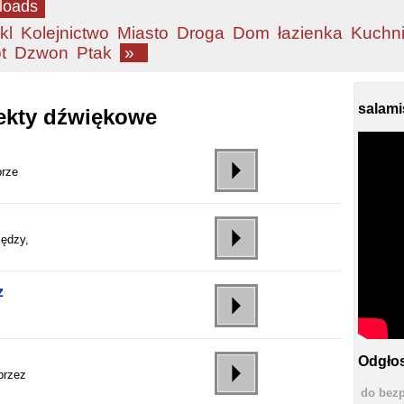
loads
kl
Kolejnictwo
Miasto
Droga
Dom
łazienka
Kuchn
t
Dzwon
Ptak
»
salami
fekty dźwiękowe
brze
iędzy,
z
Odgłos
przez
do bezp