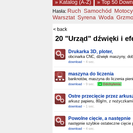
» Katalog (A-Z)
» Top 50 Down
Ruch
Samochód
Motocy
Hasła:
Warsztat
Syrena
Woda
Grzmo
< back
20 "Urząd" dźwięki i e
Drukarka 3D, ploter,
obcinarka CNC, dźwięk maszyny, do
download
~ 4 sec.
maszyna do liczenia
banknotów, maszyna do liczenia pien
download
~ 9 sec.
+
Odchylenia
Ostre przecięcie przez arkus
arkusz papieru, 80g/m, z nożyczkami
download
~ 1 sec.
Powolne cięcie, a następnie
następnie szybkie ostateczne cięcie 
download
~ 4 sec.