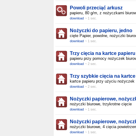
Powoli przeciąć arkusz
papieru, 80 g/m, z nożyczkami biuro
download
~ 1 sec.
Nożyczki do papieru, jedno
cięte Papier, powolne, nożyczki biur
download
~ 1 sec.
Trzy cięcia na kartce papieru
papieru przy pomocy nożyczek biuro
download
~ 2 sec.
Trzy szybkie cięcia na kartce
kartce papieru przy użyciu nożyczek
download
~ 2 sec.
Nożyczki papierowe, nożycz
nożyczki biurowe, trzykrotne cięcie
download
~ 1 sec.
Nożyczki papierowe, nożycz
nożyczki biurowe, 4 cięcia powietrze
download
~ 1 sec.