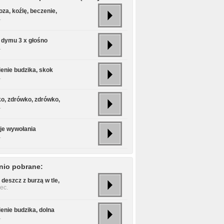
za, koźlę, beczenie,
.
 dymu 3 x głośno
.
enie budzika, skok
.
o, zdrówko, zdrówko,
.
je wywołania
.
nio pobrane:
deszcz z burzą w tle,
ec.
enie budzika, dolna
.