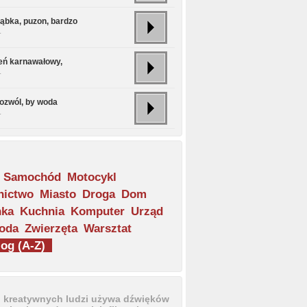
rąbka, puzon, bardzo
.
eń karnawałowy,
.
pozwól, by woda
.
Samochód
Motocykl
nictwo
Miasto
Droga
Dom
nka
Kuchnia
Komputer
Urząd
oda
Zwierzęta
Warsztat
og (A-Z)
u kreatywnych ludzi używa dźwięków