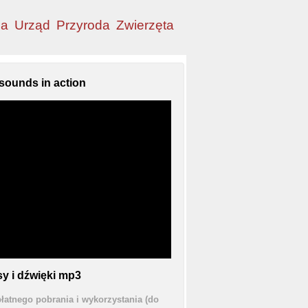
ia
Urząd
Przyroda
Zwierzęta
sounds in action
y i dźwięki mp3
łatnego pobrania i wykorzystania (do