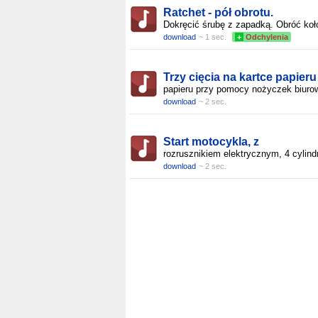
Ratchet - pół obrotu.
Dokręcić śrubę z zapadką. Obróć koł
download
~ 1 sec.
+
Odchylenia
Trzy cięcia na kartce papieru
papieru przy pomocy nożyczek biuro
download
~ 2 sec.
Start motocykla, z
rozrusznikiem elektrycznym, 4 cylind
download
~ 2 sec.