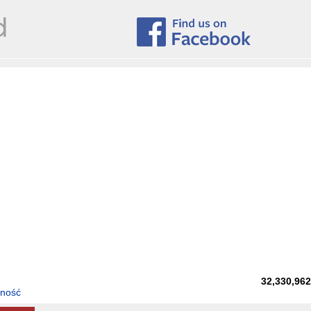
32,330,96
tność