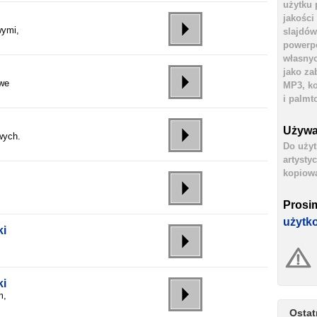
użytku 
jakości
wymi,
slajdów
powerpo
własnyc
jako za
owe
MP3, ko
i palmt
Używa
wych.
Do użyt
artysty
kopiowa
Prosi
użytk
ki
ki
m,
Ostat