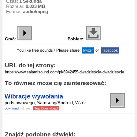
Czas:
1 Sekunda
Rozmiar:
0.023 MB
Format:
audio/mpeg
Grać:
Pobierz:
You like free sounds? Please share:
or
twitter
facebook
URL do tej strony:
To również może cię zainteresować:
Wibracje wywołania
podstawowego, Samsung/Android, Wzór
download
~ 1 sec.
Top Download
Znajdź podobne dźwięki: