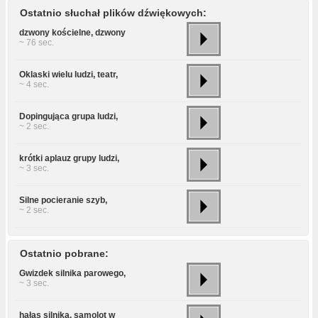
Ostatnio słuchał plików dźwiękowych:
dzwony kościelne, dzwony
~ 76 sec.
Oklaski wielu ludzi, teatr,
~ 4 sec.
Dopingująca grupa ludzi,
~ 2 sec.
krótki aplauz grupy ludzi,
~ 3 sec.
Silne pocieranie szyb,
~ 2 sec.
Ostatnio pobrane:
Gwizdek silnika parowego,
~ 3 sec.
hałas silnika, samolot w