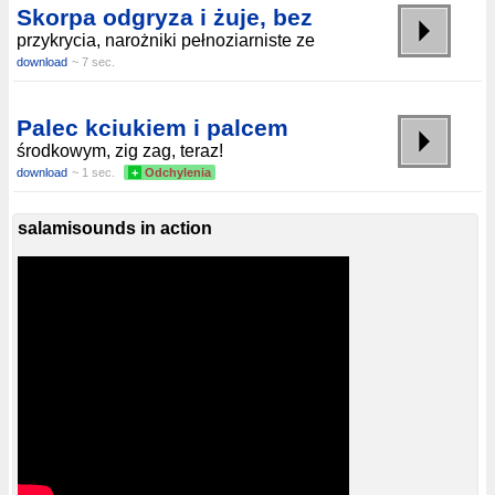
Skorpa odgryza i żuje, bez
przykrycia, narożniki pełnoziarniste ze
download
~ 7 sec.
Palec kciukiem i palcem
środkowym, zig zag, teraz!
download
~ 1 sec.
+
Odchylenia
salamisounds in action