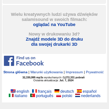
Wielu kreatywnych ludzi używa dźwięków
salamisound w swoich filmach:
oglądać na YouTube
Nowy w drukowaniu 3d?
Znajdź modele 3D do druku
dla swojej drukarki 3D
Strona główna
|
Warunki użytkowania
|
Impressum
|
Prywatność
32,330,995
mp3s
wysłuchanych i
3,272,331
pobrań
Ostatnia aktualizacja:
Jul. 7, 2024
english
français
deutsch
español
italiano
português
polski
nederlands