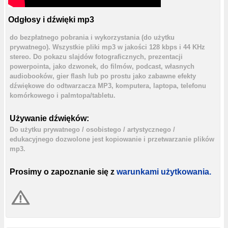
Odgłosy i dźwięki mp3
do bezpłatnego pobrania i wykorzystania (do użytku
prywatnego). Wszystkie pliki mp3 w jakości 128 kbps i 44 KHz
stereo. Do pokazu slajdów fotograficznych, prezentacji
powerpointa, jako dzwonek, do filmów, podcast, własnych
audiobooków, gier flash lub po prostu jako zabawne efekty
dźwiękowe do odtwarzacza MP3, komputera, laptopa, telefonu
komórkowego i palmtopa/tabletu.
Używanie dźwięków:
Do użytku prywatnego / osobistego / artystycznego /
edukacyjnego dozwolone jest kopiowanie i przetwarzanie plików
mp3.
Prosimy o zapoznanie się z
warunkami użytkowania.