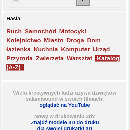
~ 1 sec.
Hasła
Ruch
Samochód
Motocykl
Kolejnictwo
Miasto
Droga
Dom
łazienka
Kuchnia
Komputer
Urząd
Przyroda
Zwierzęta
Warsztat
Katalog
(A-Z)
Wielu kreatywnych ludzi używa dźwięków
salamisound w swoich filmach:
oglądać na YouTube
Nowy w drukowaniu 3d?
Znajdź modele 3D do druku
dla swojej drukarki 3D