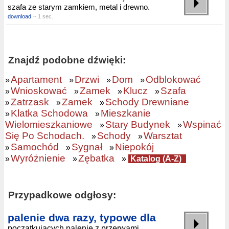
szafa ze starym zamkiem, metal i drewno.
download
~ 1 sec.
Znajdź podobne dźwięki:
Apartament
Drzwi
Dom
Odblokować
»
»
»
»
Wnioskować
Zamek
Klucz
Szafa
»
»
»
»
Zatrzask
Zamek
Schody Drewniane
»
»
»
Klatka Schodowa
Mieszkanie
»
»
Wielomieszkaniowe
Stary Budynek
Wspinać
»
»
Się Po Schodach.
Schody
Warsztat
»
»
Samochód
Sygnał
Niepokój
»
»
»
Wyróżnienie
Zębatka
»
»
»
Katalog (A-Z)
Przypadkowe odgłosy:
palenie dwa razy, typowe dla
początkujących palenie z przerwami.