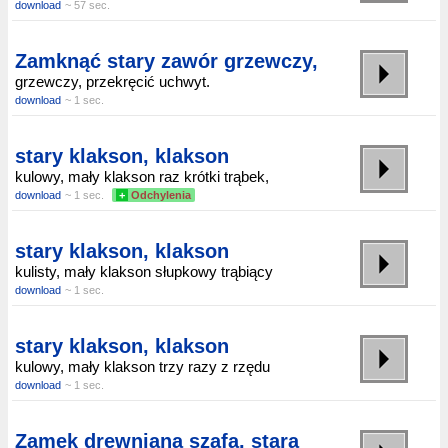
download
~ 57 sec.
Zamknąć stary zawór grzewczy,
grzewczy, przekręcić uchwyt.
download
~ 1 sec.
stary klakson, klakson
kulowy, mały klakson raz krótki trąbek,
download
~ 1 sec.
+
Odchylenia
stary klakson, klakson
kulisty, mały klakson słupkowy trąbiący
download
~ 1 sec.
stary klakson, klakson
kulowy, mały klakson trzy razy z rzędu
download
~ 1 sec.
Zamek drewniana szafa, stara