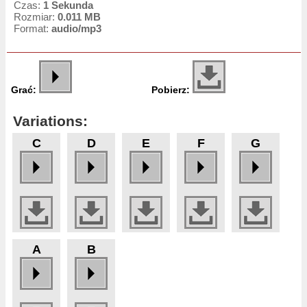
Czas:
1 Sekunda
Rozmiar:
0.011 MB
Format:
audio/mp3
Grać:
Pobierz:
Variations:
C
D
E
F
G
A
B