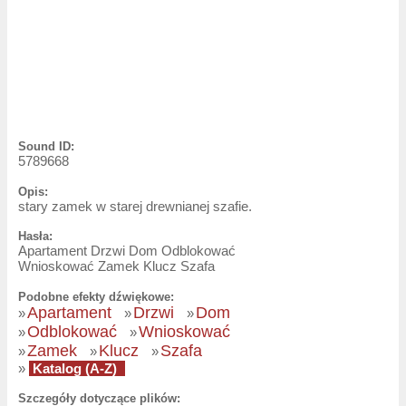
Sound ID:
5789668
Opis:
stary zamek w starej drewnianej szafie.
Hasła:
Apartament Drzwi Dom Odblokować
Wnioskować Zamek Klucz Szafa
Podobne efekty dźwiękowe:
Apartament
Drzwi
Dom
»
»
»
Odblokować
Wnioskować
»
»
Zamek
Klucz
Szafa
»
»
»
»
Katalog (A-Z)
Szczegóły dotyczące plików: