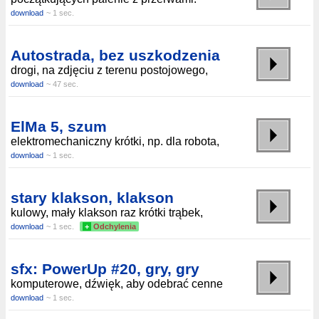
download
~ 1 sec.
Autostrada, bez uszkodzenia
drogi, na zdjęciu z terenu postojowego,
download
~ 47 sec.
ElMa 5, szum
elektromechaniczny krótki, np. dla robota,
download
~ 1 sec.
stary klakson, klakson
kulowy, mały klakson raz krótki trąbek,
download
~ 1 sec.
+
Odchylenia
sfx: PowerUp #20, gry, gry
komputerowe, dźwięk, aby odebrać cenne
download
~ 1 sec.