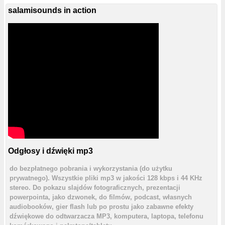
salamisounds in action
Odgłosy i dźwięki mp3
do bezpłatnego pobrania i wykorzystania (do użytku
prywatnego). Wszystkie pliki mp3 w jakości 128 kbps i 44 KHz
stereo. Do pokazu slajdów fotograficznych, prezentacji
powerpointa, jako dzwonek, do filmów, podcast, własnych
audiobooków, gier flash lub po prostu jako zabawne efekty
dźwiękowe do odtwarzacza MP3, komputera, laptopa, telefonu