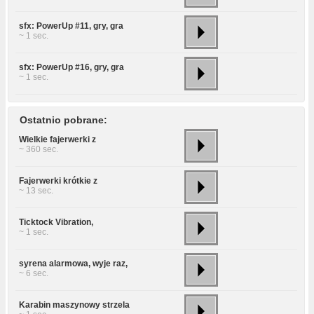
sfx: PowerUp #11, gry, gra
~ 1 sec.
sfx: PowerUp #16, gry, gra
~ 1 sec.
Ostatnio pobrane:
Wielkie fajerwerki z
~ 360 sec.
Fajerwerki krótkie z
~ 13 sec.
Ticktock Vibration,
~ 1 sec.
syrena alarmowa, wyje raz,
~ 6 sec.
Karabin maszynowy strzela