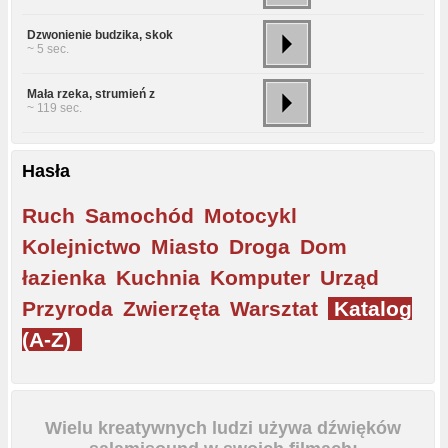
Dzwonienie budzika, skok
~ 5 sec.
Mała rzeka, strumień z
~ 119 sec.
Hasła
Ruch
Samochód
Motocykl
Kolejnictwo
Miasto
Droga
Dom
łazienka
Kuchnia
Komputer
Urząd
Przyroda
Zwierzęta
Warsztat
Katalog
(A-Z)
Wielu kreatywnych ludzi używa dźwięków