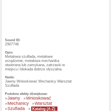
Sound ID:
2907746
Opis:
Metalowa szuflada, metalowe
urządzenie, metalowa mechanika
otwierana lub zamykana, zatrzaski w
miejscu i blokada dobrze słyszalna.
Hasła:
Jawny Wnioskować Mechanicy Warsztat
Szuflada
Podobne efekty dźwiękowe:
Jawny
Wnioskować
»
»
Mechanicy
Warsztat
»
»
Szuflada
»
»
Katalog (A-Z)