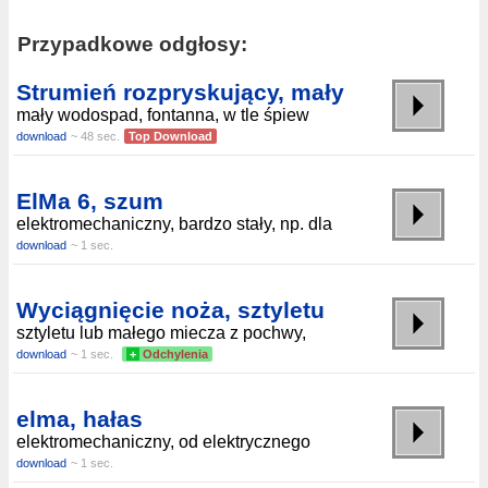
Przypadkowe odgłosy:
Strumień rozpryskujący, mały
mały wodospad, fontanna, w tle śpiew
download
~ 48 sec.
Top Download
ElMa 6, szum
elektromechaniczny, bardzo stały, np. dla
download
~ 1 sec.
Wyciągnięcie noża, sztyletu
sztyletu lub małego miecza z pochwy,
download
~ 1 sec.
+
Odchylenia
elma, hałas
elektromechaniczny, od elektrycznego
download
~ 1 sec.