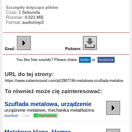
Szczegóły dotyczące plików:
Czas:
1 Sekunda
Rozmiar:
0.021 MB
Format:
audio/mp3
Grać:
Pobierz:
You like free sounds? Please share:
or
twitter
facebook
URL do tej strony:
To również może cię zainteresować:
Szuflada metalowa, urządzenie
urządzenie metalowe, mechanika metal/taśma
download
~ 1 sec.
+
Odchylenia