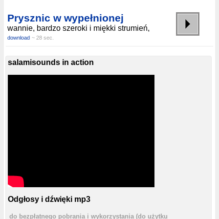
Prysznic w wypełnionej
wannie, bardzo szeroki i miękki strumień,
download
~ 28 sec.
salamisounds in action
Odgłosy i dźwięki mp3
do bezpłatnego pobrania i wykorzystania (do użytku