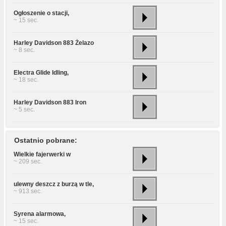
Ogłoszenie o stacji,
~ 15 sec.
Harley Davidson 883 Żelazo
~ 8 sec.
Electra Glide Idling,
~ 18 sec.
Harley Davidson 883 Iron
~ 5 sec.
Ostatnio pobrane:
Wielkie fajerwerki w
~ 209 sec.
ulewny deszcz z burzą w tle,
~ 913 sec.
Syrena alarmowa,
~ 15 sec.