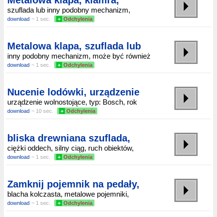
Metalowa klapa, klamra,
szuflada lub inny podobny mechanizm,
download
~ 1 sec.
+
Odchylenia
Metalowa klapa, szuflada lub
inny podobny mechanizm, może być również
download
~ 1 sec.
+
Odchylenia
Nucenie lodówki, urządzenie
urządzenie wolnostojące, typ: Bosch, rok
download
~ 10 sec.
+
Odchylenia
bliska drewniana szuflada,
ciężki oddech, silny ciąg, ruch obiektów,
download
~ 1 sec.
+
Odchylenia
Zamknij pojemnik na pedały,
blacha kolczasta, metalowe pojemniki,
download
~ 1 sec.
+
Odchylenia