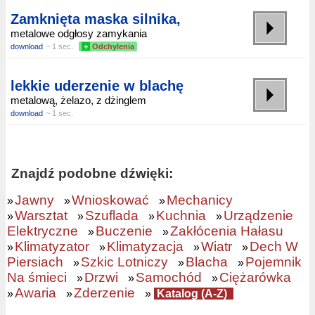
Zamknięta maska silnika,
metalowe odgłosy zamykania
download
~ 1 sec.
+
Odchylenia
lekkie uderzenie w blachę
metalową, żelazo, z dżinglem
download
~ 1 sec.
Znajdź podobne dźwięki:
Jawny
Wnioskować
Mechanicy
»
»
»
Warsztat
Szuflada
Kuchnia
Urządzenie
»
»
»
»
Elektryczne
Buczenie
Zakłócenia Hałasu
»
»
Klimatyzator
Klimatyzacja
Wiatr
Dech W
»
»
»
»
Piersiach
Szkic Lotniczy
Blacha
Pojemnik
»
»
»
Na śmieci
Drzwi
Samochód
Ciężarówka
»
»
»
Awaria
Zderzenie
»
»
»
Katalog (A-Z)