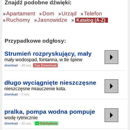
Znajdź podobne dźwięki:
Apartament
Dom
Urząd
Telefon
»
»
»
»
Ruchomy
Jasnowidze
»
»
»
Katalog (A-Z)
Przypadkowe odgłosy:
Strumień rozpryskujący, mały
mały wodospad, fontanna, w tle śpiew
download
~ 48 sec.
Top Download
długo wyciągnięte nieszczęsne
nieszczęsne miauczenie kota.
download
~ 2 sec.
pralka, pompa wodna pompuje
wodę rytmicznie
download
~ 20 sec.
+
Odchylenia