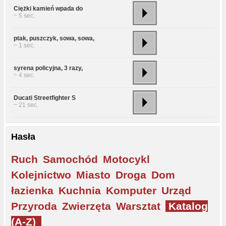
Ciężki kamień wpada do
~ 5 sec.
ptak, puszczyk, sowa, sowa,
~ 1 sec.
syrena policyjna, 3 razy,
~ 4 sec.
Ducati Streetfighter S
~ 21 sec.
Hasła
Ruch
Samochód
Motocykl
Kolejnictwo
Miasto
Droga
Dom
łazienka
Kuchnia
Komputer
Urząd
Przyroda
Zwierzęta
Warsztat
Katalog
(A-Z)