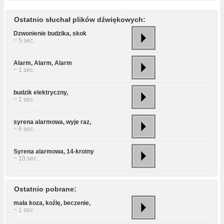
Ostatnio słuchał plików dźwiękowych:
Dzwonienie budzika, skok
~ 5 sec.
Alarm, Alarm, Alarm
~ 1 sec.
budzik elektryczny,
~ 1 sec.
syrena alarmowa, wyje raz,
~ 6 sec.
Syrena alarmowa, 14-krotny
~ 10 sec.
Ostatnio pobrane:
mała koza, koźlę, beczenie,
~ 1 sec.