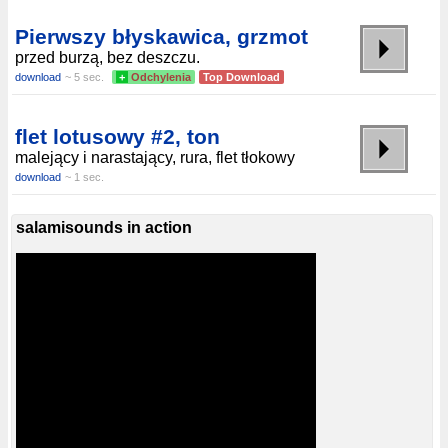
Pierwszy błyskawica, grzmot
przed burzą, bez deszczu.
download
~ 5 sec.
+
Odchylenia
Top Download
flet lotusowy #2, ton
malejący i narastający, rura, flet tłokowy
download
~ 1 sec.
salamisounds in action