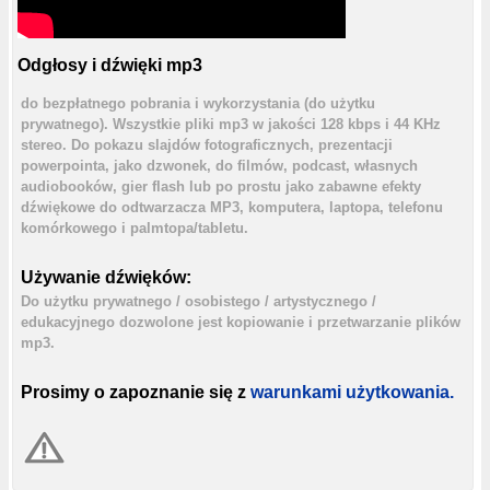
Odgłosy i dźwięki mp3
do bezpłatnego pobrania i wykorzystania (do użytku
prywatnego). Wszystkie pliki mp3 w jakości 128 kbps i 44 KHz
stereo. Do pokazu slajdów fotograficznych, prezentacji
powerpointa, jako dzwonek, do filmów, podcast, własnych
audiobooków, gier flash lub po prostu jako zabawne efekty
dźwiękowe do odtwarzacza MP3, komputera, laptopa, telefonu
komórkowego i palmtopa/tabletu.
Używanie dźwięków:
Do użytku prywatnego / osobistego / artystycznego /
edukacyjnego dozwolone jest kopiowanie i przetwarzanie plików
mp3.
Prosimy o zapoznanie się z
warunkami użytkowania.