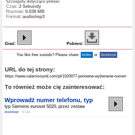
Szczegóły dotyczące plików:
Czas:
2 Sekundy
Rozmiar:
0.038 MB
Format:
audio/mp3
Grać:
Pobierz:
You like free sounds? Please share:
or
twitter
facebook
URL do tej strony:
To również może cię zainteresować:
Wprowadź numer telefonu, typ
typ Siemens euroset 5020, przez zestaw
download
~ 5 sec.