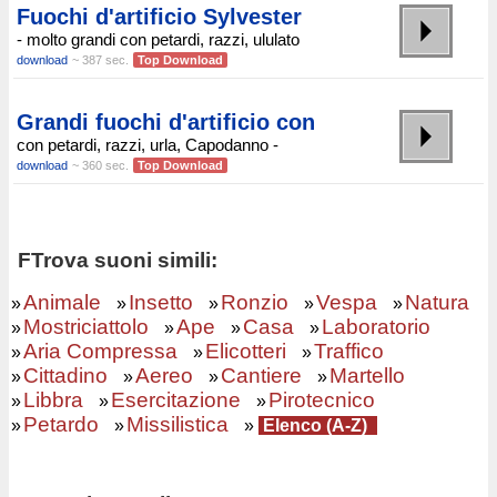
Fuochi d'artificio Sylvester
- molto grandi con petardi, razzi, ululato
download
~ 387 sec.
Top Download
Grandi fuochi d'artificio con
con petardi, razzi, urla, Capodanno -
download
~ 360 sec.
Top Download
FTrova suoni simili:
Animale
Insetto
Ronzio
Vespa
Natura
»
»
»
»
»
Mostriciattolo
Ape
Casa
Laboratorio
»
»
»
»
Aria Compressa
Elicotteri
Traffico
»
»
»
Cittadino
Aereo
Cantiere
Martello
»
»
»
»
Libbra
Esercitazione
Pirotecnico
»
»
»
Petardo
Missilistica
»
»
»
Elenco (A-Z)