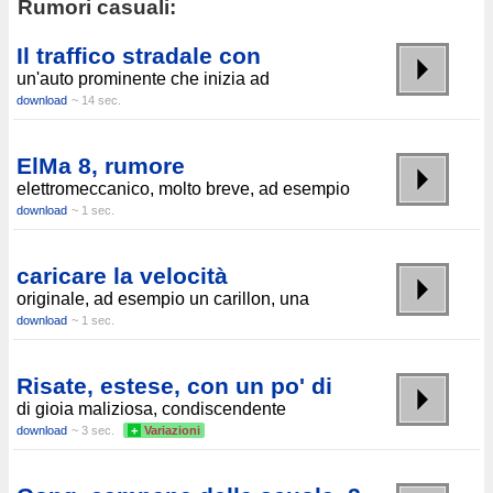
Rumori casuali:
Il traffico stradale con
un'auto prominente che inizia ad
download
~ 14 sec.
ElMa 8, rumore
elettromeccanico, molto breve, ad esempio
download
~ 1 sec.
caricare la velocità
originale, ad esempio un carillon, una
download
~ 1 sec.
Risate, estese, con un po' di
di gioia maliziosa, condiscendente
download
~ 3 sec.
+
Variazioni