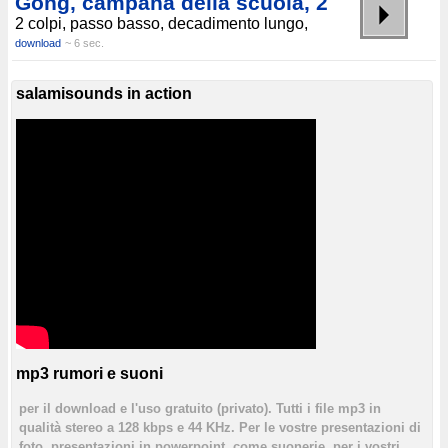
Gong, campana della scuola, 2
2 colpi, passo basso, decadimento lungo,
download
~ 6 sec.
salamisounds in action
mp3 rumori e suoni
per il download e l'uso gratuito (privato). Tutti i file mp3 in
qualità stereo a 128 kbps e 44 KHz. Per le vostre presentazioni di
foto, presentazioni in powerpoint, come suonerie, per i vostri