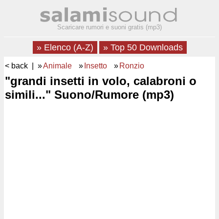
Scaricare rumori e suoni gratis (mp3)
» Elenco (A-Z)
» Top 50 Downloads
< back
| »
Animale
»
Insetto
»
Ronzio
"grandi insetti in volo, calabroni o
simili..." Suono/Rumore (mp3)