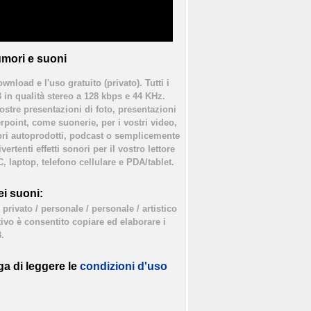
mori e suoni
ownload e l'uso gratuito (privato). Tutti i
3 in qualità stereo a 128 kbps e 44 KHz.
vostre presentazioni di foto, presentazioni
rpoint, come suonerie, per i vostri video,
bri autoprodotti, podcast o semplicemente
ertenti effetti sonori per il vostro lettore
, laptop, telefono cellulare e PDA/tablet.
i suoni:
privato / personale / personale / artistico
tivo è consentito copiare ed elaborare i
.
ga di leggere le
condizioni d'uso