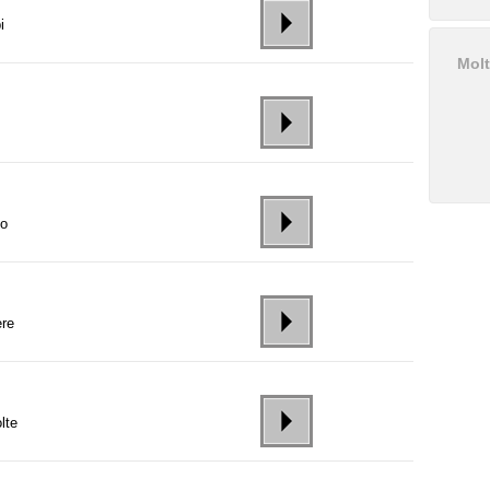
i
Molt
to
ere
lte