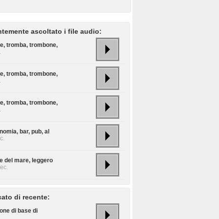
temente ascoltato i file audio:
te, tromba, trombone,
.
te, tromba, trombone,
.
te, tromba, trombone,
.
omia, bar, pub, al
c.
 del mare, leggero
ec.
cato di recente:
one di base di
.