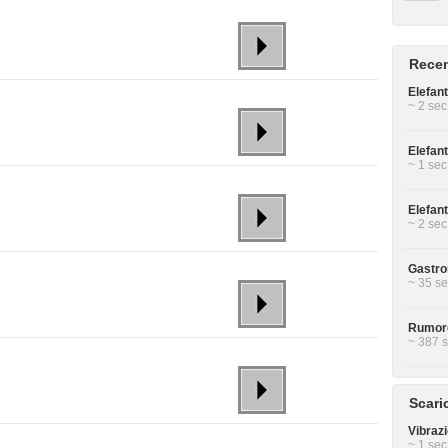
Recen
Elefan
~ 2 sec
Elefan
~ 1 sec
Elefan
~ 2 sec
Gastron
~ 35 se
Rumore
~ 387 s
Scari
Vibrazi
~ 1 sec