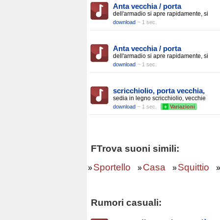
Anta vecchia / porta
dell'armadio si apre rapidamente, si
download
~ 1 sec.
Anta vecchia / porta
dell'armadio si apre rapidamente, si
download
~ 1 sec.
scricchiolio, porta vecchia,
sedia in legno scricchiolio, vecchie
download
~ 1 sec.
+
Variazioni
FTrova suoni simili:
Sportello
Casa
Squittio
»
»
»
Rumori casuali: