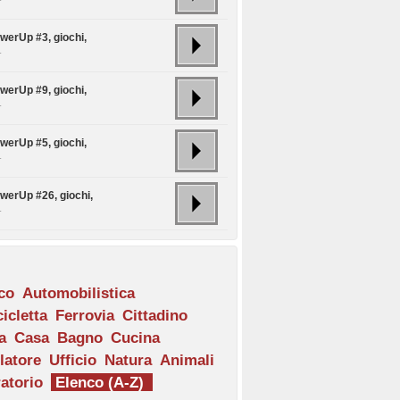
werUp #3, giochi,
.
werUp #9, giochi,
.
werUp #5, giochi,
.
owerUp #26, giochi,
.
ico
Automobilistica
icletta
Ferrovia
Cittadino
a
Casa
Bagno
Cucina
latore
Ufficio
Natura
Animali
atorio
Elenco (A-Z)