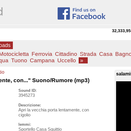
32,333,95
loads
Motocicletta
Ferrovia
Cittadino
Strada
Casa
Bagn
qua
Tuono
Campana
Uccello
»
tio
salami
mente, con..." Suono/Rumore (mp3)
Sound ID:
3945273
Descrizione:
Apri la vecchia porta lentamente, con
cigolio
lemmi:
Sportello Casa Squittio