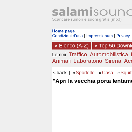
Scaricare rumori e suoni gratis (mp3)
Home page
Condizioni d'uso
|
Impressionum
|
Privacy
» Elenco (A-Z)
» Top 50 Down
Traffico
Automobilistica
Lemmi:
Animali
Laboratorio
Sirena
Ac
< back
| »
Sportello
»
Casa
»
Squit
"Apri la vecchia porta lenta