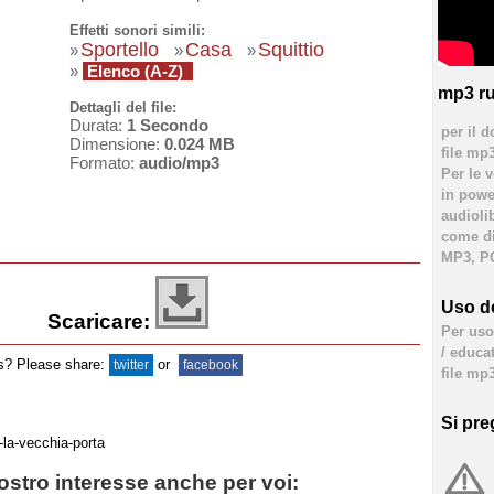
Effetti sonori simili:
Sportello
Casa
Squittio
»
»
»
»
Elenco (A-Z)
mp3 ru
Dettagli del file:
Durata:
1 Secondo
per il d
Dimensione:
0.024 MB
file mp
Formato:
audio/mp3
Per le 
in powe
audioli
come div
MP3, PC
Uso de
Scaricare:
Per uso 
/ educa
ds? Please share:
or
twitter
facebook
file mp3
Si pre
stro interesse anche per voi: