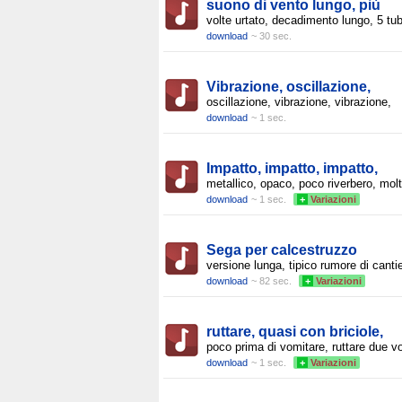
suono di vento lungo, più
volte urtato, decadimento lungo, 5 tub
download
~ 30 sec.
Vibrazione, oscillazione,
oscillazione, vibrazione, vibrazione,
download
~ 1 sec.
Impatto, impatto, impatto,
metallico, opaco, poco riverbero, mol
download
~ 1 sec.
+
Variazioni
Sega per calcestruzzo
versione lunga, tipico rumore di canti
download
~ 82 sec.
+
Variazioni
ruttare, quasi con briciole,
poco prima di vomitare, ruttare due vo
download
~ 1 sec.
+
Variazioni