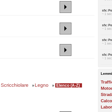
sfx: Po
~ 1 sec
sfx: Po
~ 1 sec
sfx: Po
~ 1 sec
sfx: P
~ 1 sec
Lemmi
Traff
Scricchiolare
Legno
»
»
»
Elenco (A-Z)
Motoc
Strad
Calco
Labor