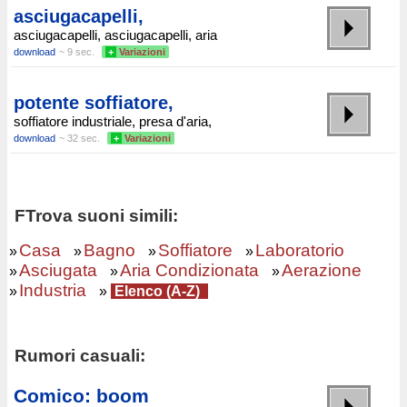
asciugacapelli,
asciugacapelli, asciugacapelli, aria
download
~ 9 sec.
+
Variazioni
potente soffiatore,
soffiatore industriale, presa d'aria,
download
~ 32 sec.
+
Variazioni
FTrova suoni simili:
Casa
Bagno
Soffiatore
Laboratorio
»
»
»
»
Asciugata
Aria Condizionata
Aerazione
»
»
»
Industria
»
»
Elenco (A-Z)
Rumori casuali:
Comico: boom