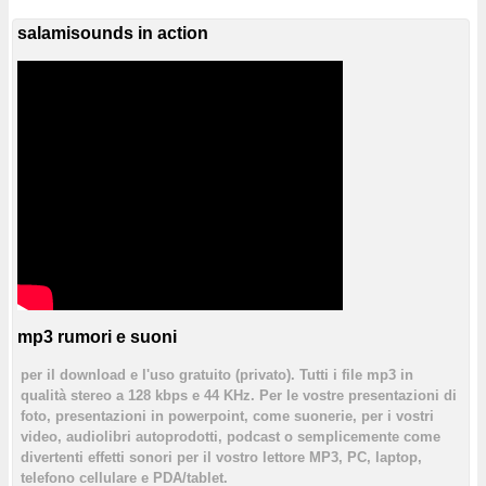
salamisounds in action
mp3 rumori e suoni
per il download e l'uso gratuito (privato). Tutti i file mp3 in
qualità stereo a 128 kbps e 44 KHz. Per le vostre presentazioni di
foto, presentazioni in powerpoint, come suonerie, per i vostri
video, audiolibri autoprodotti, podcast o semplicemente come
divertenti effetti sonori per il vostro lettore MP3, PC, laptop,
telefono cellulare e PDA/tablet.