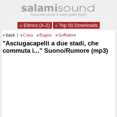
Scaricare rumori e suoni gratis (mp3)
» Elenco (A-Z)
» Top 50 Downloads
< back
| »
Casa
»
Bagno
»
Soffiatore
"Asciugacapelli a due stadi, che
commuta i..." Suono/Rumore (mp3)