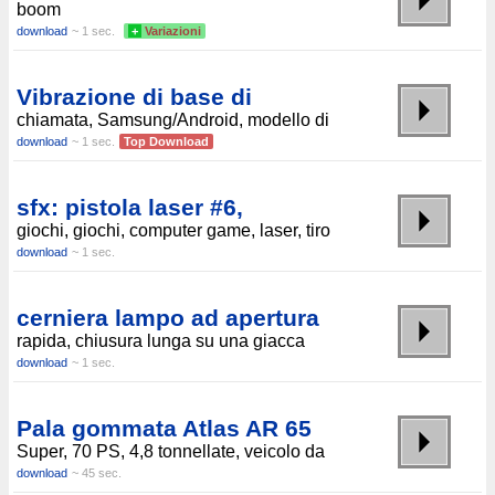
boom
download
~ 1 sec.
+
Variazioni
Vibrazione di base di
chiamata, Samsung/Android, modello di
download
~ 1 sec.
Top Download
sfx: pistola laser #6,
giochi, giochi, computer game, laser, tiro
download
~ 1 sec.
cerniera lampo ad apertura
rapida, chiusura lunga su una giacca
download
~ 1 sec.
Pala gommata Atlas AR 65
Super, 70 PS, 4,8 tonnellate, veicolo da
download
~ 45 sec.